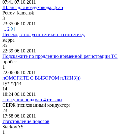
07:41 07.10.2011
Шланг для воздуховода, ф-25
Petrov_kamensk
3
23:35 06.10.2011
...
2
Переход с полусинтетики на синтетику.
steppa
35
22:39 06.10.2011
Подскажите по продлению временной регистрации ТС
пробег
1
22:06 06.10.2011
пОМОГИТЕ С ВЫБОРОМ пЛИИЗ)))
Гу
*|*?|?
И
14
18:24 06.10.2011
кто купил нордман 4 отзывы
СЕРЖ
(
психованный
кондуктор
)
23
17:58 06.10.2011
Изготовление порогов
StarkovAS
1