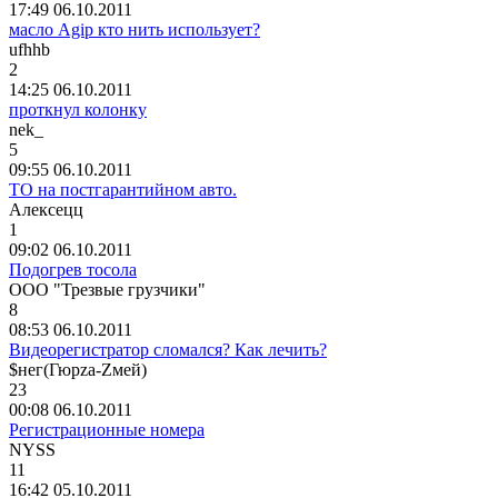
17:49 06.10.2011
масло Agip кто нить использует?
ufhhb
2
14:25 06.10.2011
проткнул колонку
nek_
5
09:55 06.10.2011
ТО на постгарантийном авто.
Алексецц
1
09:02 06.10.2011
Подогрев тосола
ООО
"
Трезвые
грузчики
"
8
08:53 06.10.2011
Видеорегистратор сломался? Как лечить?
$
нег
(
Гюр
za-Z
мей
)
23
00:08 06.10.2011
Регистрационные номера
NYSS
11
16:42 05.10.2011