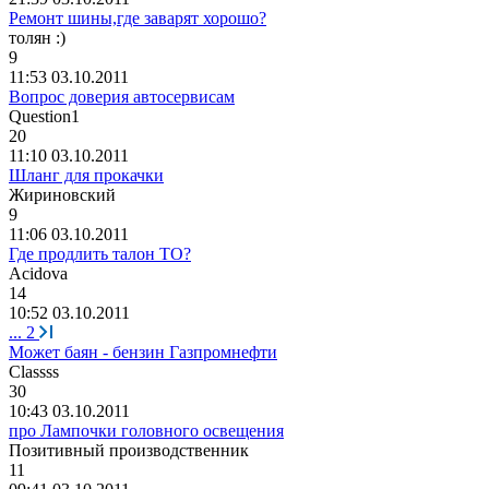
Ремонт шины,где заварят хорошо?
толян
:)
9
11:53 03.10.2011
Вопрос доверия автосервисам
Question1
20
11:10 03.10.2011
Шланг для прокачки
Жи
p
ин
o
в
c
кий
9
11:06 03.10.2011
Где продлить талон ТО?
А
cidova
14
10:52 03.10.2011
...
2
Может баян - бензин Газпромнефти
Classss
30
10:43 03.10.2011
про Лампочки головного освещения
Позитивный
производственник
11