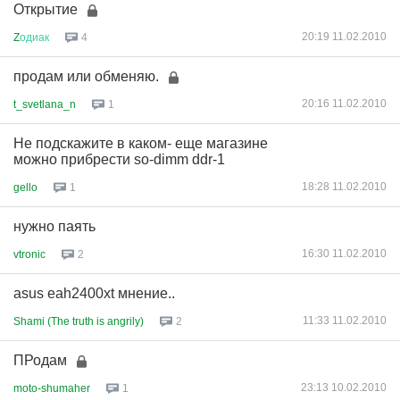
Открытие
20:19 11.02.2010
Z
одиак
4
продам или обменяю.
20:16 11.02.2010
t_svetlana_n
1
Не подскажите в каком- еще магазине
можно прибрести so-dimm ddr-1
18:28 11.02.2010
gello
1
нужно паять
16:30 11.02.2010
vtronic
2
asus eah2400xt мнение..
11:33 11.02.2010
Shami (The truth is angrily)
2
ПРодам
23:13 10.02.2010
moto-shumaher
1