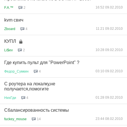
16:52 09.02.2010
F.A.™
2
kvm свич
11:21 09.02.2010
Zboard
4
КУПЛ
10:28 09.02.2010
Li$ev
2
Где купить пульт для "PowerPoint" ?
03:10 09.02.2010
Федор
_
Сумкин
4
С роутера на локалку,не
получается,помогите
01:28 09.02.2010
НихГди
4
Сбалансированность системы
23:44 08.02.2010
fuckey_mouse
14