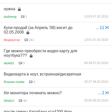
нужна
13:03 07.02.2010
dudinevg
1
Купи-продай (за Апрель '08) висит до
...
11
02.05.2008
13:01 07.02.2010
Модератор
261
Где можно преобрести видео карту для
ноутбука???
00:39 07.02.2010
skoki91
5
Видеокарта в ноут, встроеная/дискретная
20:27 06.02.2010
Russian rouble
0
б\п монитора починить можно?
...
2
20:05 06.02.2010
StrokLV
40
после смены барабана scx4200 фон