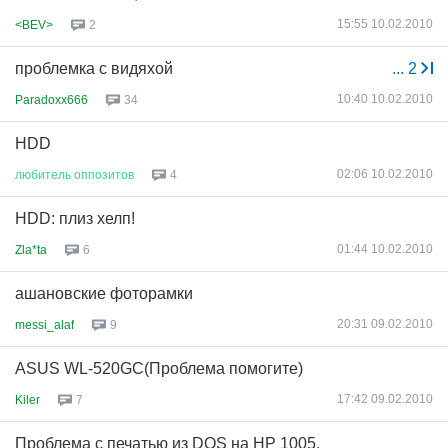
15:55 10.02.2010
<BEV>
2
проблемка с видяхой
...
2
10:40 10.02.2010
Paradoxx666
34
HDD
02:06 10.02.2010
любитель
оппозитов
4
HDD: плиз хелп!
01:44 10.02.2010
Zla*ta
6
ашановские фоторамки
20:31 09.02.2010
messi_alaf
9
ASUS WL-520GC(Проблема помогите)
17:42 09.02.2010
Kiler
7
Проблема с печатью из DOS на HP 1005.