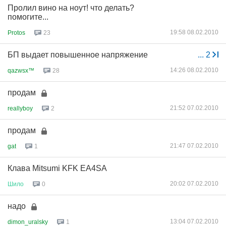
Пролил вино на ноут! что делать?
помогите...
19:58 08.02.2010
Protos
23
БП выдает повышенное напряжение
...
2
14:26 08.02.2010
qazwsx™
28
продам
21:52 07.02.2010
reallyboy
2
продам
21:47 07.02.2010
gat
1
Клава Mitsumi KFK EA4SA
20:02 07.02.2010
Шило
0
надо
13:04 07.02.2010
dimon_uralsky
1