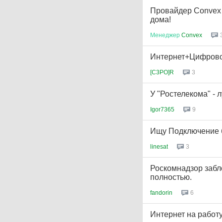
Провайдер Convex 
дома!
Менеджер
Convex
Интернет+Цифрово
[C3PO]R
3
У "Ростелекома" -
Igor7365
9
Ищу Подключение б
linesat
3
Роскомнадзор забло
полностью.
fandorin
6
Интернет на работ