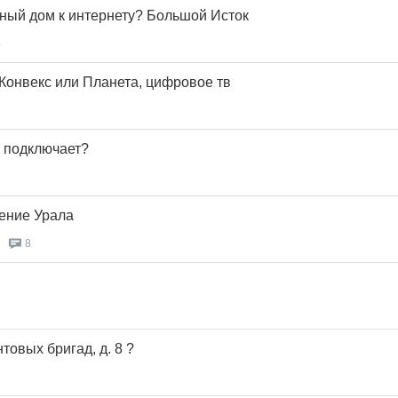
тный дом к интернету? Большой Исток
4
Конвекс или Планета, цифровое тв
о подключает?
ение Урала
8
товых бригад, д. 8 ?