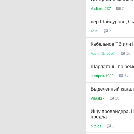
Vadimka237
7
дер.Шайдурово, Сы
Total
7
Кабельное ТВ или i
Аззи
. (
Эльбуб
)
10
Шарлатаны по рем
parapetu1989
54
Выделенный канал 
Vdasksk
10
Ищу провайдера. Н
предла
pitbios
1