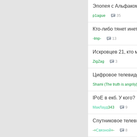
Эпопея с Альфаком
p1ague
35
Кто-либо тянет ине
-Imp-
13
Искровцев 21, кто 
ZigZag
3
Цифровое телевиде
Shami (The truth is angrily
IPoE в екб. У кого?
МакЛауд
343
9
Спутниковое теле
-=
Связной
=-
8