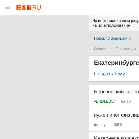
На информационном ресур
на их использование.
Поиск по форумам
Общение
Технологии
Екатеринбург
Создать тему
Берёзовский. част
//ENDLESS//
13
нужен инет физ ли
deployer
9
Интернет в коллек