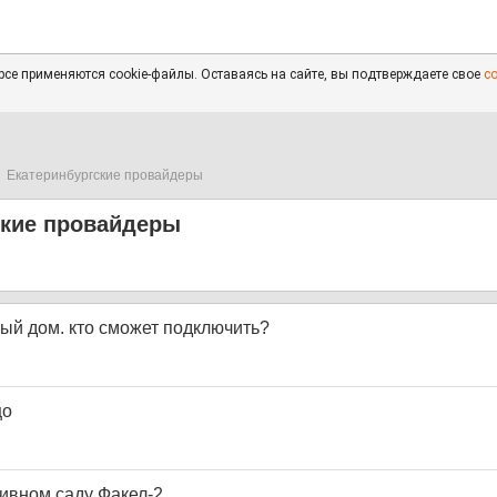
се применяются cookie-файлы. Оставаясь на сайте, вы подтверждаете свое
с
Екатеринбургские провайдеры
ские провайдеры
ный дом. кто сможет подключить?
цо
тивном саду Факел-2