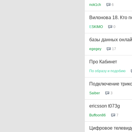
nok1ch
6
Вилонова 18. Кто 
Е
SKIMO
0
базы данных онла
egegey
17
Про Кабинет
По
образу
и
подобию
Подключение трико
Saiber
3
ericsson t073g
Buffoon86
7
Цифровое телевид