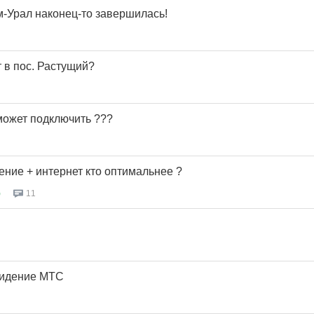
-Урал наконец-то завершилась!
т в пос. Растущий?
может подключить ???
ние + интернет кто оптимальнее ?
)
11
видение МТС