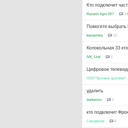
Кто подключит час
Razario Agro 007
1
Помогите выбрать 
kamarinka
12
Колокольная 33 кт
IVK_Ural
1
Цифровое телевид
ООО
"
Трезвые
грузчики
"
удалить
darkwoox
1
кто подключит Фрон
Скандинав
6