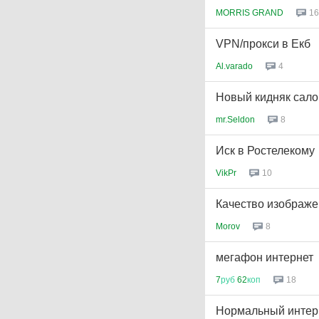
MORRIS GRAND
16
VPN/прокси в Екб
Al.varado
4
Новый кидняк сало
mr.Seldon
8
Иск в Ростелекому
VikPr
10
Качество изображе
Morov
8
мегафон интернет
7
руб
62
коп
18
Нормальный интерн