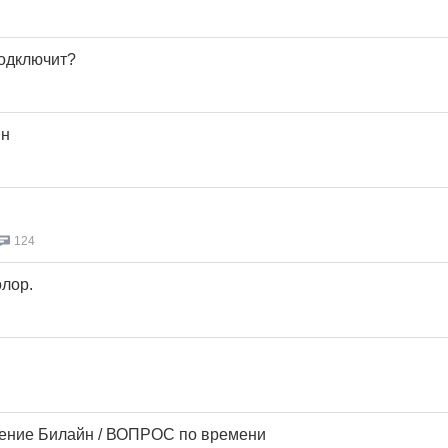
подключит?
йн
124
лор.
ение Билайн / ВОПРОС по времени