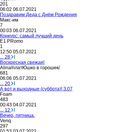
201
06:02 06.07.2021
Поздравим Деда с Днём Рождения
Макс
-
им
7
00:03 06.07.2021
Конкурс: самый лучший день
E1 PRomo
1
12:50 05.07.2021
...
28
Воскресная свежая!
Alina/
платЮшко
в
горошек
/
681
06:06 05.07.2021
...
20
А вот и выходные (суббота)! 3.07
Foam
483
00:43 04.07.2021
...
12
Вечер, пятница.
Venq
297
01:53 03.07.2021