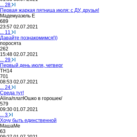
...
28
Первая жаркая пятница июля: с ДУ, друзья!
Мадемуазель
Е
689
23:57 02.07.2021
...
11
Давайте познакомимся!))
поросята
262
15:48 02.07.2021
...
29
Первый день июля, четверг
ТН
14
701
08:53 02.07.2021
...
24
Среда тут!
Alina/
платЮшко
в
горошек
/
579
09:30 01.07.2021
...
3
Хочу быть единственной
МашаМе
63
09:27 01.07.2021