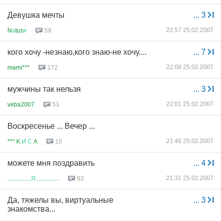
Девушка мечты
...
3
22:57 25.02.2007
N
а
tus
я
59
кого хочу -незнаю,кого знаю-не хочу....
...
7
22:08 25.02.2007
mami***
172
мужчины так нельзя
...
3
22:01 25.02.2007
veba2007
53
Воскресенье ... Вечер ...
21:46 25.02.2007
*** K
И
С
A
10
можете мня поздравить
...
4
21:31 25.02.2007
................
Я
................
93
Да, тяжелы вы, виртуальные
...
3
знакомства...