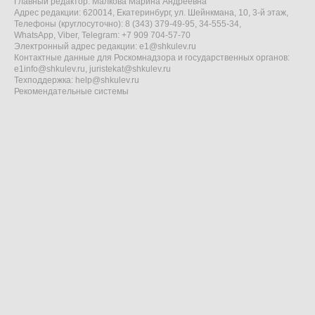
Главный редактор: Малкова Марина Андреевна
Адрес редакции: 620014, Екатеринбург, ул. Шейнкмана, 10, 3-й этаж,
Телефоны (круглосуточно): 8 (343) 379-49-95, 34-555-34,
WhatsApp, Viber, Telegram: +7 909 704-57-70
Электронный адрес редакции:
e1@shkulev.ru
Контактные данные для Роскомнадзора и государственных органов:
e1info@shkulev.ru
,
juristekat@shkulev.ru
Техподдержка:
help@shkulev.ru
Рекомендательные системы