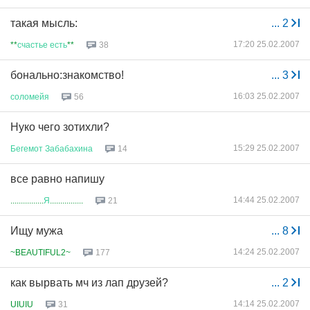
такая мысль:
...
2
17:20 25.02.2007
**
счастье
есть
**
38
бонально:знакомство!
...
3
16:03 25.02.2007
соломейя
56
Нуко чего зотихли?
15:29 25.02.2007
Бегемот
Забабахина
14
все равно напишу
14:44 25.02.2007
................
Я
................
21
Ищу мужа
...
8
14:24 25.02.2007
~BEAUTIFUL2~
177
как вырвать мч из лап друзей?
...
2
14:14 25.02.2007
UIUIU
31