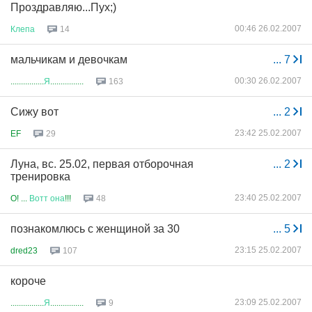
Проздравляю...Пух;)
00:46 26.02.2007
Клепа
14
мальчикам и девочкам
...
7
00:30 26.02.2007
................
Я
................
163
Сижу вот
...
2
23:42 25.02.2007
EF
29
Луна, вс. 25.02, первая отборочная
...
2
тренировка
23:40 25.02.2007
O! ...
Вотт
она
!!!
48
познакомлюсь с женщиной за 30
...
5
23:15 25.02.2007
dred23
107
короче
23:09 25.02.2007
................
Я
................
9