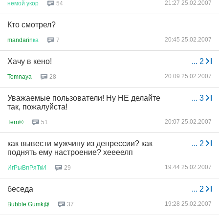
21:27 25.02.2007
немой
укор
54
Кто смотрел?
20:45 25.02.2007
mandarin
ка
7
Хачу в кено!
...
2
20:09 25.02.2007
Tomnaya
28
Уважаемые пользователи! Ну НЕ делайте
...
3
так, пожалуйста!
20:07 25.02.2007
Terri®
51
как вывести мужчину из депрессии? как
...
2
поднять ему настроение? хеееелп
19:44 25.02.2007
ИгРыВпРяТкИ
29
беседа
...
2
19:28 25.02.2007
Bubble Gumk@
37