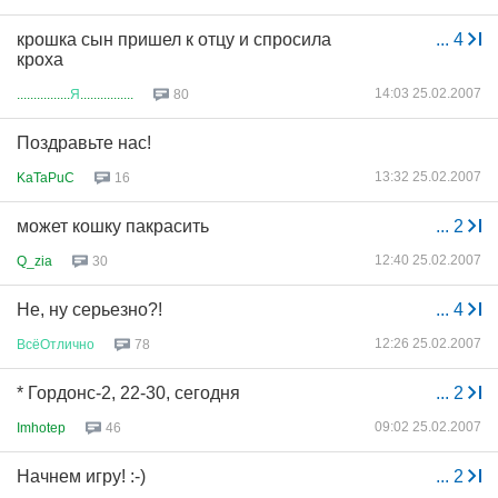
крошка сын пришел к отцу и спросила
...
4
кроха
14:03 25.02.2007
................
Я
................
80
Поздравьте нас!
13:32 25.02.2007
KaTaPuC
16
может кошку пакрасить
...
2
12:40 25.02.2007
Q_zia
30
Не, ну серьезно?!
...
4
12:26 25.02.2007
ВсёОтлично
78
* Гордонс-2, 22-30, сегодня
...
2
09:02 25.02.2007
Imhotep
46
Начнем игру! :-)
...
2