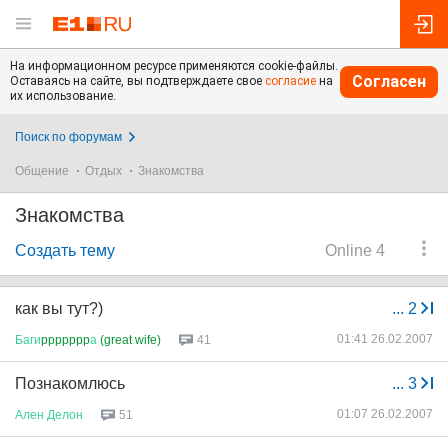
На информационном ресурсе применяются cookie-файлы.
Согласен
Оставаясь на сайте, вы подтверждаете свое
согласие
на
их использование.
Поиск по форумам
Общение
Отдых
Знакомства
Знакомства
Создать тему
Online 4
как вы тут?)
...
2
01:41 26.02.2007
Баги
ppppppp
а
(great wife)
41
Познакомлюсь
...
3
01:07 26.02.2007
Ален
Делон
51