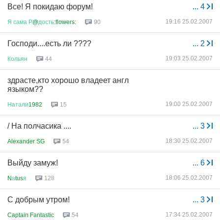
Все! Я покидаю форум!
...
4
19:16 25.02.2007
Я
сама
Р
@
дость
:flowers:
90
Господи....есть ли ????
...
2
19:03 25.02.2007
Кольян
44
здрасте,кто хорошо владеет англ
языком??
19:00 25.02.2007
Натали
1982
15
/ На полчасика ....
...
3
18:30 25.02.2007
Alexander SG
54
Выйду замуж!
...
6
18:06 25.02.2007
N
а
tus
я
128
C добрым утром!
...
3
17:34 25.02.2007
Captain Fantastic
54