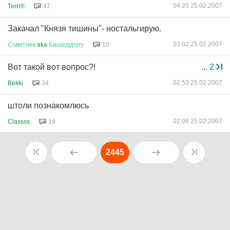
04:20 25.02.2007
Terri®
47
Закачал "Князя тишины"- ностальгирую.
03:02 25.02.2007
Советник
aka
Башедуругу
10
Вот такой вот вопрос?!
...
2
02:53 25.02.2007
Bekki
34
штоли познакомлюсь
02:06 25.02.2007
Classss
19
2445