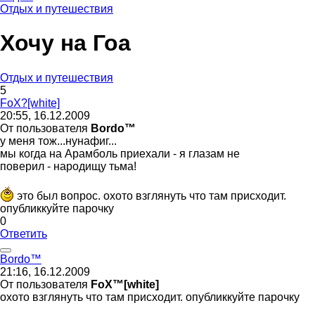
Отдых и путешествия
Хочу на Гоа
Отдых и путешествия
5
F
о
X?[white]
20:55, 16.12.2009
От пользователя
Bordo™
у меня тож...нунафиг...
мы когда на Арамболь приехали - я глазам не
поверил - народищу тьма!
это был вопрос. охото взглянуть что там присходит.
опубликкуйте парочку
0
Ответить
Bordo™
21:16, 16.12.2009
От пользователя
FоX™[white]
охото взглянуть что там присходит. опубликкуйте парочку