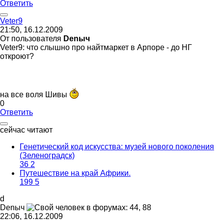
Ответить
Veter9
21:50, 16.12.2009
От пользователя
Denыч
Veter9: что слышно про найтмаркет в Арпоре - до НГ
откроют?
на все воля Шивы
0
Ответить
сейчас читают
Генетический код искусства: музей нового поколения
(Зеленоградск)
36
2
Путешествие на край Африки.
199
5
d
Den
ыч
22:06, 16.12.2009