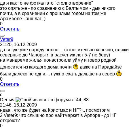
да я как то не фоткал это "столпотворение"
это опять же - по сравнению с Балтымом - дык никого
почти, а в сравнении с прошлым годом на том же
Арамболе - аншлаг:-)
0
Ответить
Veter9
21:20, 16.12.2009
да везде уже народу полно.... (относительно конечно, пляжи
северные до Чапоры я в расчет уж лет 5-7 не беру)
на мандреме жилья понастроили уйму и говор родной
доносится из каждого дома почти
даже на Парадайзе
были далеко не одни.... нужно ехать дальше на север
0
Ответить
d
Den
ыч
21:46, 16.12.2009
ндаа.. что же будет на Кристмас и НГ?... посмотрим
2 Veter9: что слышно про найтмаркет в Арпоре - до НГ
откроют?
0