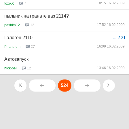
18:15 16.02.2009
foxikX
7
пыльник на гранате ваз 2114?
17:52 16.02.2009
pashka12
13
Галоген 2110
...
2
16:09 16.02.2009
Phanthom
27
Автозапуск
13:46 16.02.2009
nick-bel
12
524