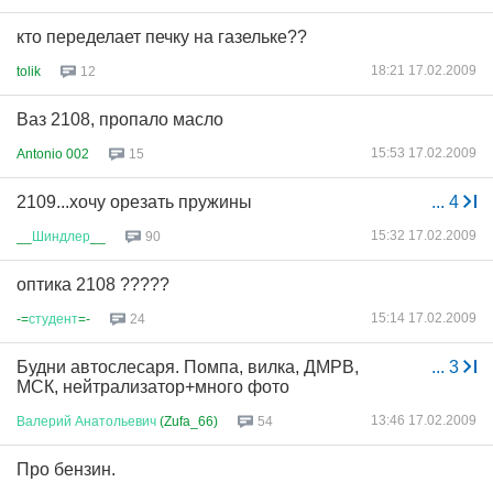
кто переделает печку на газельке??
18:21 17.02.2009
tolik
12
Ваз 2108, пропало масло
15:53 17.02.2009
Antonio 002
15
2109...хочу орезать пружины
...
4
15:32 17.02.2009
__
Шиндлер
__
90
оптика 2108 ?????
15:14 17.02.2009
-=
студент
=-
24
Будни автослесаря. Помпа, вилка, ДМРВ,
...
3
МСК, нейтрализатор+много фото
13:46 17.02.2009
Валерий
Анатольевич
(Zufa_66)
54
Про бензин.