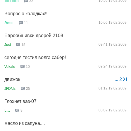
10:56 19.02.2009
хххххххо
33
Вопрос о колодках!!!
10:06 19.02.2009
Эжен
11
Еврообшивки дверей 2108
09:41 19.02.2009
Just
15
сегодня тестил волга сабер!
09:24 19.02.2009
Vokale
10
движок
...
2
01:12 19.02.2009
JFD/ds
25
Глохнет ваз-07
00:07 19.02.2009
L....
9
масло из сапуна....