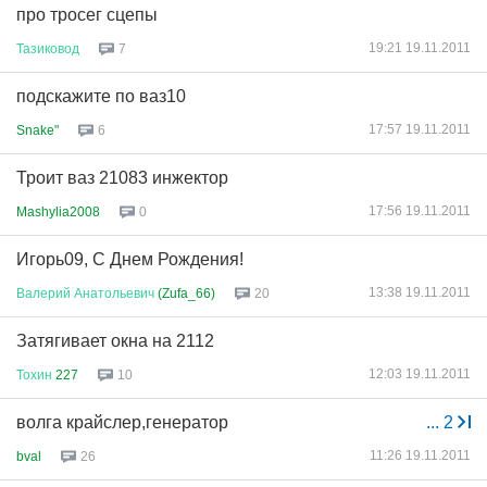
про тросег сцепы
19:21 19.11.2011
Тазиковод
7
подскажите по ваз10
17:57 19.11.2011
Snake"
6
Троит ваз 21083 инжектор
17:56 19.11.2011
Mashylia2008
0
Игорь09, С Днем Рождения!
13:38 19.11.2011
Валерий
Анатольевич
(Zufa_66)
20
Затягивает окна на 2112
12:03 19.11.2011
Тохин
227
10
волга крайслер,генератор
...
2
11:26 19.11.2011
bval
26