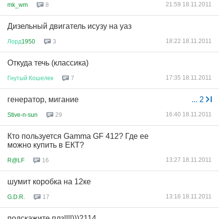
21:59 18.11.2011
mk_wm
8
Дизельный двигатель исузу на уаз
18:22 18.11.2011
Лорд
1950
3
Откуда течь (классика)
17:35 18.11.2011
Гнутый
Кошелек
7
генератор, мигание
...
2
16:40 18.11.2011
Stive-n-sun
29
Кто пользуется Gamma GF 412? Где ее
можно купить в ЕКТ?
13:27 18.11.2011
R@LF
16
шумит коробка на 12ке
13:16 18.11.2011
G.D.R.
17
подскажите плз!!!!)))2114