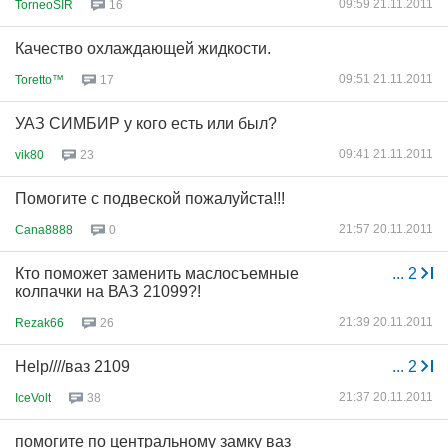
09:59 21.11.2011
TorneoSIR
16
Качество охлаждающей жидкости.
09:51 21.11.2011
Toretto™
17
УАЗ СИМБИР у кого есть или был?
09:41 21.11.2011
vik80
23
Помогите с подвеской пожалуйста!!!
21:57 20.11.2011
Cana8888
0
Кто поможет заменить маслосъемные
...
2
колпачки на ВАЗ 21099?!
21:39 20.11.2011
Rezak66
26
Help////ваз 2109
...
2
21:37 20.11.2011
IceVolt
38
помогите по центральному замку ваз