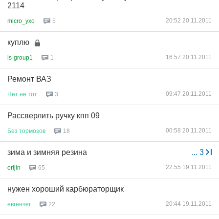
2114
20:52 20.11.2011
micro_yxo
5
куплю
16:57 20.11.2011
ls-group1
1
Ремонт ВАЗ
09:47 20.11.2011
Нет
не
тот
3
Рассверлить ручку кпп 09
00:58 20.11.2011
Без
тормозов
18
зима и зимняя резина
...
3
22:55 19.11.2011
orijin
65
нужен хороший карбюраторщик
20:44 19.11.2011
евгенчег
22