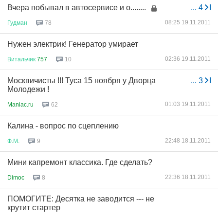
Вчера побывал в автосервисе и о........
...
4
08:25 19.11.2011
Гудман
78
Нужен электрик! Генератор умирает
02:36 19.11.2011
Витальчик
757
10
Москвичисты !!! Туса 15 ноября у Дворца
...
3
Молодежи !
01:03 19.11.2011
Maniac.ru
62
Калина - вопрос по сцеплению
22:48 18.11.2011
Ф
.
М
.
9
Мини капремонт классика. Где сделать?
22:36 18.11.2011
Dimoc
8
ПОМОГИТЕ: Десятка не заводится --- не
крутит стартер