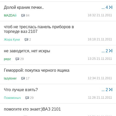
Долой краник печки..
...
4
16:32 21.11.2011
MAZDA
й
84
чтоб не треслась панель приборов в
торпеде ваз 2107
16:18 21.11.2011
Жора
Куни
2
не заводится, нет искры
...
2
13:25 21.11.2011
pepz
29
Геморрой: покупка черного ящика
12:34 21.11.2011
lazylover
17
Что лучше взять?
...
2
11:26 21.11.2011
Покемоныч
29
помогите кто знает:)ВАЗ 2101