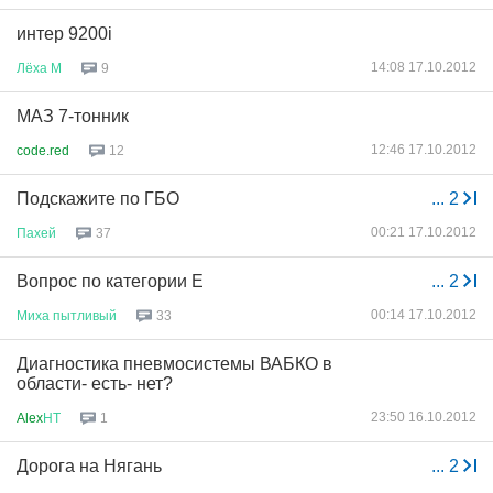
интер 9200i
14:08 17.10.2012
Лёха
М
9
МАЗ 7-тонник
12:46 17.10.2012
code.red
12
Подскажите по ГБО
...
2
00:21 17.10.2012
Пахей
37
Вопрос по категории Е
...
2
00:14 17.10.2012
Миха
пытливый
33
Диагностика пневмосистемы ВАБКО в
области- есть- нет?
23:50 16.10.2012
Alex
НТ
1
Дорога на Нягань
...
2