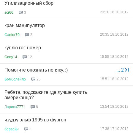
Утилизационный сбор
23:10 18.10.2012
scr66
3
кран манипулятор
20:35 18.10.2012
Са
nter79
2
куплю гос номер
15:55 18.10.2012
Geny14
12
Помогите опознать пепяку. :)
...
2
15:51 18.10.2012
Бомболейло
25
Ребята, подскажите где лучше купить
американца?
13:54 18.10.2012
Лариса
7771
8
изудзу эльф 1995 г.в фургон
17:38 17.10.2012
борзойи
3