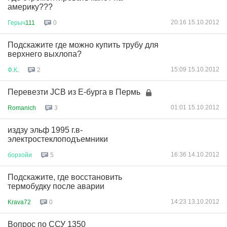
америку???
20:16 15.10.2012
Герыч
111
0
Подскажите где можно купить трубу для
верхнего выхлопа?
15:09 15.10.2012
Ф
.
К
.
2
Перевезти JCB из Е-бурга в Пермь
01:01 15.10.2012
Romanich
3
издзу эльф 1995 г.в-
электростеклоподъемники
16:36 14.10.2012
борзойи
5
Подскажите, где восстановить
термобудку после аварии
14:23 13.10.2012
Krava72
0
Вопрос по ССУ 1350