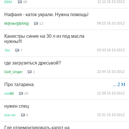
11:12 16.10.2012
ВВМ
.
49
Нафаня - каток украли. Нужна помощь!
09:25 16.10.2012
M@ster|||BAN|||
12
Канистры синие на 30 л из под масла
нужны!!!
03:33 16.10.2012
Тин
7
где загрузиться дресьвой?
22:44 15.10.2012
Golf_Unger
2
Про татарина
...
2
22:39 15.10.2012
ник
96
28
нужен спец
22:31 15.10.2012
Ков
чег
9
Где отремонтировать капот на