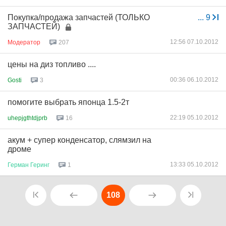
Покупка/продажа запчастей (ТОЛЬКО
...
9
ЗАПЧАСТЕЙ)
12:56 07.10.2012
Модератор
207
цены на диз топливо ....
00:36 06.10.2012
Gosti
3
помогите выбрать японца 1.5-2т
22:19 05.10.2012
uhepjgthtdjprb
16
акум + супер конденсатор, слямзил на
дроме
13:33 05.10.2012
Герман
Геринг
1
108