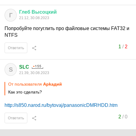
Глеб
Высоцкий
Г
21:12, 30.08.2023
Попробуйте погуглить про файловые системы FAT32 и
NTFS
1
/
2
Ответить
SLC
S
21:39, 30.08.2023
От пользователя
Арkадий
Как это сделать?
http://s850.narod.ru/bytovaj/panasonicDMRHDD.htm
2
/
0
Ответить