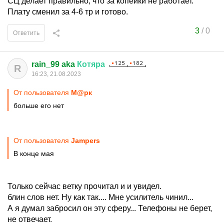
СЦ делает правильно, что за копейки не работает.
Плату сменил за 4-6 тр и готово.
3
/
0
Ответить
rain_99 aka
Котяра
R
16:23, 21.08.2023
От пользователя
М@рк
больше его нет
От пользователя
Jampers
В конце мая
Только сейчас ветку прочитал и и увидел.
блин слов нет. Ну как так.... Мне усилитель чинил...
А я думал забросил он эту сферу... Телефоны не берет,
не отвечает.