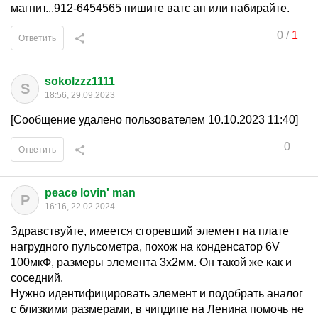
магнит...912-6454565 пишите ватс ап или набирайте.
0
/
1
Ответить
sokolzzz1111
S
18:56, 29.09.2023
[Сообщение удалено пользователем 10.10.2023 11:40]
0
Ответить
peace lovin' man
P
16:16, 22.02.2024
Здравствуйте, имеется сгоревший элемент на плате
нагрудного пульсометра, похож на конденсатор 6V
100мкФ, размеры элемента 3х2мм. Он такой же как и
соседний.
Нужно идентифицировать элемент и подобрать аналог
с близкими размерами, в чипдипе на Ленина помочь не