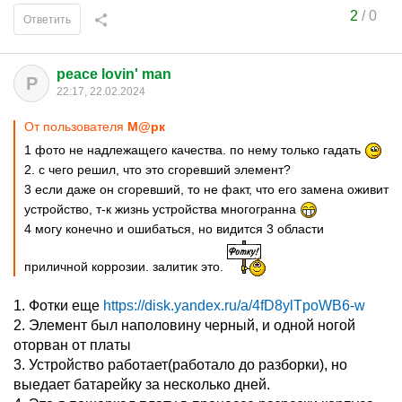
2
/
0
Ответить
peace lovin' man
P
22:17, 22.02.2024
От пользователя
М@рк
1 фото не надлежащего качества. по нему только гадать
2. с чего решил, что это сгоревший элемент?
3 если даже он сгоревший, то не факт, что его замена оживит
устройство, т-к жизнь устройства многогранна
4 могу конечно и ошибаться, но видится 3 области
приличной коррозии. залитик это.
1. Фотки еще
https://disk.yandex.ru/a/4fD8ylTpoWB6-w
2. Элемент был наполовину черный, и одной ногой
оторван от платы
3. Устройство работает(работало до разборки), но
выедает батарейку за несколько дней.