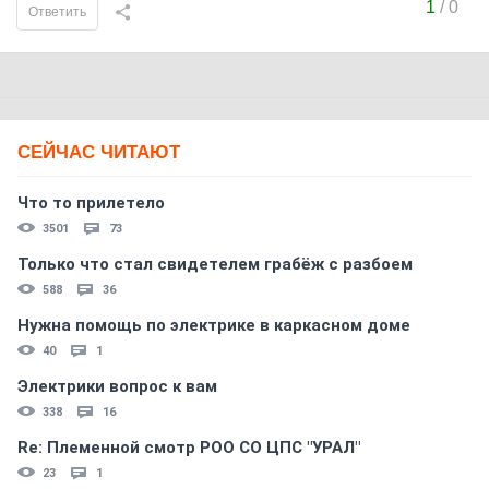
1
/
0
Ответить
СЕЙЧАС ЧИТАЮТ
Что то прилетело
3501
73
Только что стал свидетелем грабёж с разбоем
588
36
Нужна помощь по электрике в каркасном доме
40
1
Электрики вопрос к вам
338
16
Re: Племеннoй смoтр РOO CO ЦПС "УРАЛ"
23
1