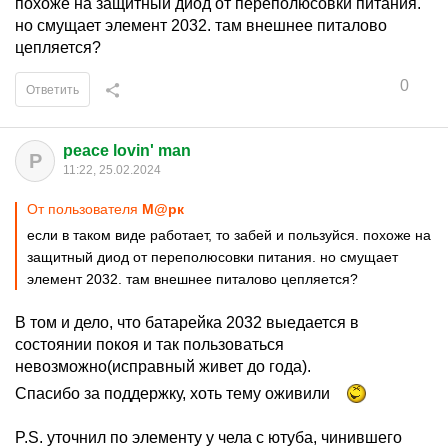
похоже на защитный диод от переполюсовки питания.
но смущает элемент 2032. там внешнее питалово
цепляется?
0
Ответить
peace lovin' man
P
11:22, 25.02.2024
От пользователя
М@рк
если в таком виде работает, то забей и пользуйся. похоже на
защитный диод от переполюсовки питания. но смущает
элемент 2032. там внешнее питалово цепляется?
В том и дело, что батарейка 2032 выедается в
состоянии покоя и так пользоваться
невозможно(исправный живет до года).
Спасибо за поддержку, хоть тему оживили
P.S. уточнил по элементу у чела с ютуба, чинившего