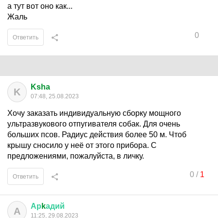
а тут вот оно как...
Жаль
0
Ответить
Ksha
K
07:48, 25.08.2023
Хочу заказать индивидуальную сборку мощного
ультразвукового отпугивателя собак. Для очень
больших псов. Радиус действия более 50 м. Чтоб
крышу сносило у неё от этого прибора. С
предложениями, пожалуйста, в личку.
0
/
1
Ответить
Ар
k
адий
А
11:25, 29.08.2023