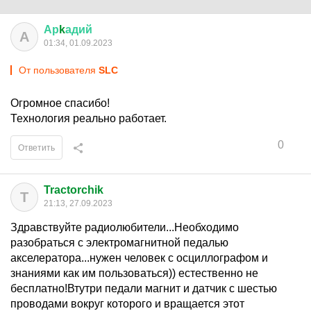
Ар
k
адий
А
01:34, 01.09.2023
От пользователя
SLC
Огромное спасибо!
Технология реально работает.
0
Ответить
Tractorchik
T
21:13, 27.09.2023
Здравствуйте радиолюбители...Необходимо
разобраться с электромагнитной педалью
акселератора...нужен человек с осциллографом и
знаниями как им пользоваться)) естественно не
бесплатно!Втутри педали магнит и датчик с шестью
проводами вокруг которого и вращается этот