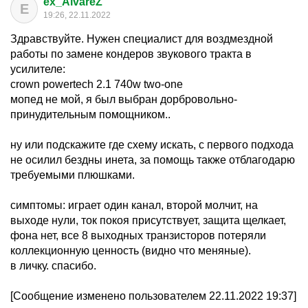
ex_AlvareZ
E
19:26, 22.11.2022
Здравствуйте. Нужен специалист для воздмездной
работы по замене кондеров звукового тракта в
усилителе:
crown powertech 2.1 740w two-one
мопед не мой, я был выбран дорбровольно-
принудительным помощником..
ну или подскажите где схему искать, с первого подхода
не осилил бездны инета, за помощь также отблагодарю
требуемыми плюшками.
симптомы: играет один канал, второй молчит, на
выходе нули, ток покоя присутствует, защита щелкает,
фона нет, все 8 выходных транзисторов потеряли
коллекционную ценность (видно что меняные).
в личку. спасибо.
[Сообщение изменено пользователем 22.11.2022 19:37]