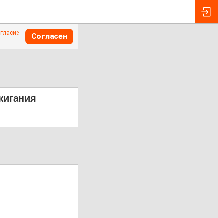
огласие
Согласен
жигания