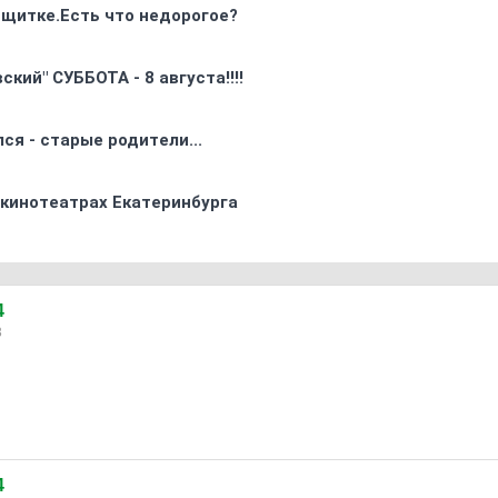
 щитке.Есть что недорогое?
кий" СУББОТА - 8 августа!!!!
ся - старые родители...
 кинотеатрах Екатеринбурга
4
3
4