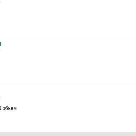
3
4
3
3
6 объем