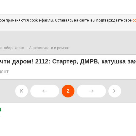
се применяются cookie-файлы. Оставаясь на сайте, вы подтверждаете свое
с
втобарахолка
Автозапчасти и ремонт
ти даром! 2112: Стартер, ДМРВ, катушка за
монт
2
4
3