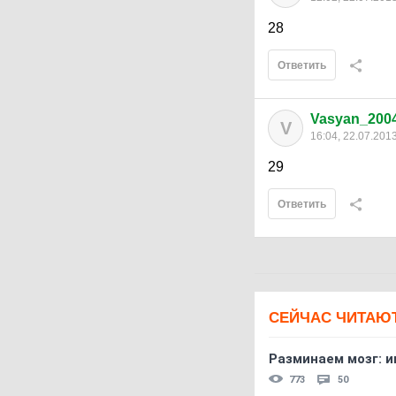
28
Ответить
Vasyan_200
V
16:04, 22.07.201
29
Ответить
СЕЙЧАС ЧИТАЮ
Разминаем мозг: и
773
50