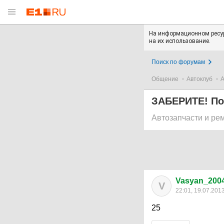
На информационном ресур
на их использование.
Поиск по форумам
Общение
Автоклуб
А
ЗАБЕРИТЕ! Поч
Автозапчасти и ре
Vasyan_200
V
22:01, 19.07.201
25