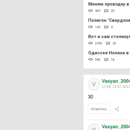
Меняю проводку в
407
23
Полигон "Свердловс
124
0
Вот и сам столкнул
2180
35
Одиссея Нолана в
305
16
Vasyan_200
V
17:06, 22.07.201
30
Ответить
Vasyan_200
V