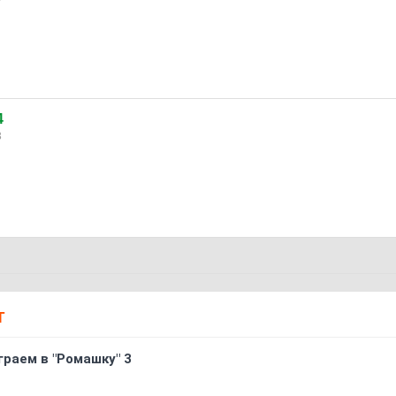
4
3
Т
граем в "Ромашку" 3