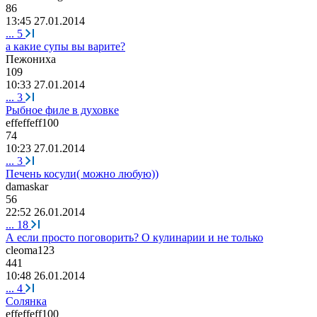
86
13:45 27.01.2014
...
5
а какие супы вы варите?
Пежониха
109
10:33 27.01.2014
...
3
Рыбное филе в духовке
effeffeff100
74
10:23 27.01.2014
...
3
Печень косули( можно любую))
damaskar
56
22:52 26.01.2014
...
18
А если просто поговорить? О кулинарии и не только
cleoma123
441
10:48 26.01.2014
...
4
Солянка
effeffeff100