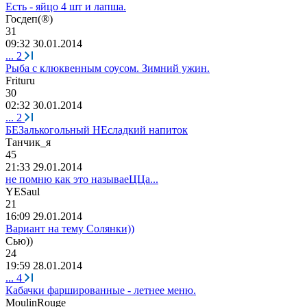
Есть - яйцо 4 шт и лапша.
Госдеп
(®)
31
09:32 30.01.2014
...
2
Рыба с клюквенным соусом. Зимний ужин.
Frituru
30
02:32 30.01.2014
...
2
БЕЗалькогольный НЕсладкий напиток
Танчик
_
я
45
21:33 29.01.2014
не помню как это называеЦЦа...
YESaul
21
16:09 29.01.2014
Вариант на тему Солянки))
Сью
))
24
19:59 28.01.2014
...
4
Кабачки фаршированные - летнее меню.
MoulinRouge