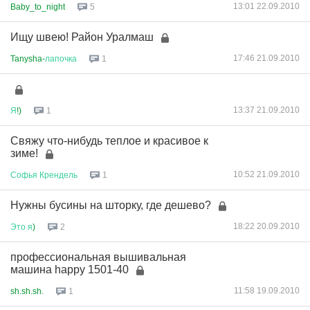
13:01 22.09.2010
Baby_to_night
5
Ищу швею! Район Уралмаш
17:46 21.09.2010
Tanysha-
лапочка
1
13:37 21.09.2010
Я
!)
1
Свяжу что-нибудь теплое и красивое к
зиме!
10:52 21.09.2010
Софья
Крендель
1
Нужны бусины на шторку, где дешево?
18:22 20.09.2010
Это
я
)
2
профессиональная вышивальная
машина happy 1501-40
11:58 19.09.2010
sh.sh.sh.
1