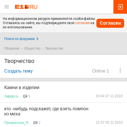
На информационном ресурсе применяются cookie-файлы.
Согласен
Оставаясь на сайте, вы подтверждаете свое
согласие
на
их использование.
Поиск по форумам
Общение
Общество
Творчество
Творчество
Создать тему
Online 1
Камни в изделии
03:44 07.11.2010
Ли
(
и
)
сса
5
кто -нибудь подскажет, где взять помпон
из меха
21:37 03.11.2010
Прекрасная
_
Я
2