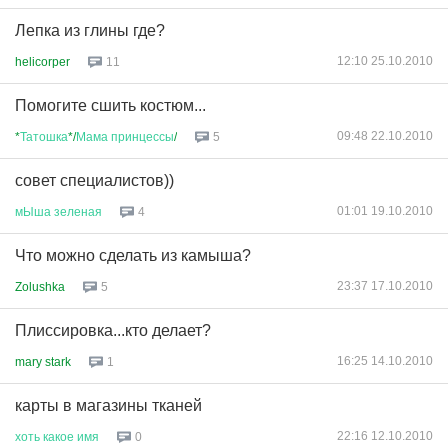
Лепка из глины где?
12:10 25.10.2010
helicorper
11
Помогите сшить костюм...
09:48 22.10.2010
*
Татошка
*/
Мама
принцессы
/
5
совет специалистов))
01:01 19.10.2010
мЫша
зеленая
4
Что можно сделать из камыша?
23:37 17.10.2010
Zolushka
5
Плиссировка...кто делает?
16:25 14.10.2010
mary stark
1
карты в магазины тканей
22:16 12.10.2010
хоть
какое
имя
0