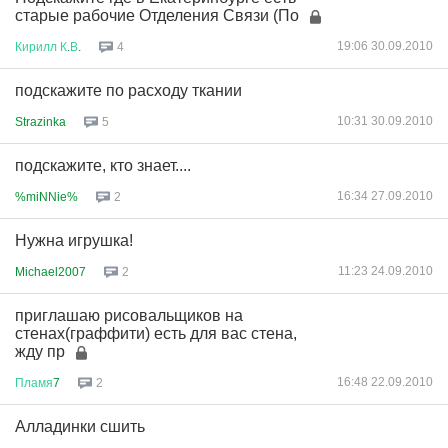
старые рабочие Отделения Связи (По
19:06 30.09.2010
Кирилл
К
.
В
.
4
подскажите по расходу ткании
10:31 30.09.2010
Strazinka
5
подскажите, кто знает....
16:34 27.09.2010
%miNNie%
2
Нужна игрушка!
11:23 24.09.2010
Michael2007
2
приглашаю рисовальщиков на
стенах(граффити) есть для вас стена,
жду пр
16:48 22.09.2010
Пламя
7
2
Алладинки сшить