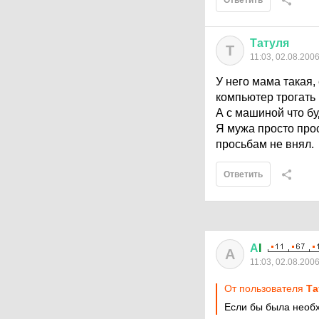
Ответить
Татуля
Т
11:03, 02.08.200
У него мама такая,
компьютер трогать 
А с машиной что буд
Я мужа просто прос
просьбам не внял.
Ответить
А
I
А
11:03, 02.08.200
От пользователя
Та
Если бы была необх