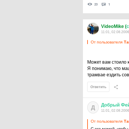
23
1
VideoMike (
11:01, 02.08.200
От пользователя
Та
Может вам стоило к
Я понимаю, что маш
трамвае ездить сов
Ответить
Добрый
Фе
Д
11:01, 02.08.200
От пользователя
Та
С его мамой, чтоб