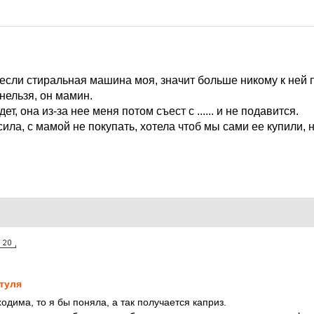
6
 если стиральная машина моя, значит больше никому к ней 
нельзя, он мамин.
ет, она из-за нее меня потом съест с ...... и не подавится.
ила, с мамой не покупать, хотела чтоб мы сами ее купили, 
6
туля
одима, то я бы поняла, а так получается каприз.