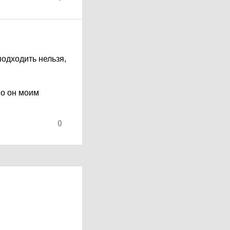
подходить нельзя,
но он моим
0