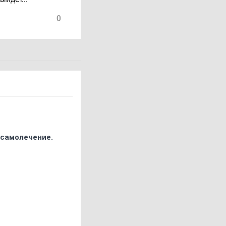
0
 самолечение.