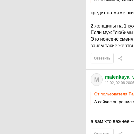
кредит на маме, жи
2 женщины на 1 кух
Если муж "любимый 
Это нонсенс сменя
зачем такие жертв
Ответить
malenkaya_
M
11:02, 02.08.200
От пользователя
Та
А сейчас он решил 
а вам хто важнее -