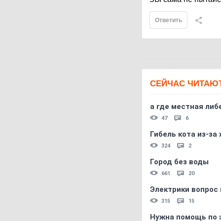
Ответить
СЕЙЧАС ЧИТАЮ
а где местная либ
47
6
Гибель кота из-за
324
2
Город без воды
661
20
Электрики вопрос 
315
15
Нужна помощь по 