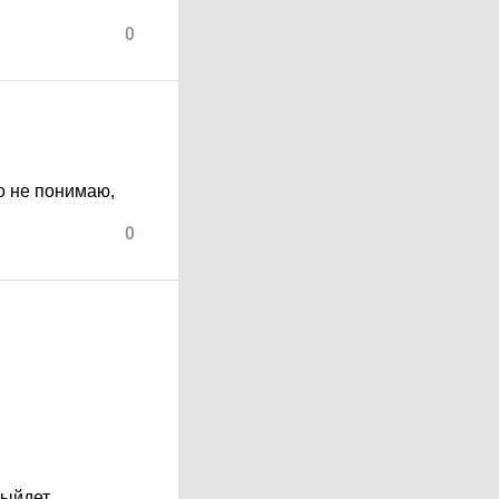
0
о не понимаю,
0
ыйдет...