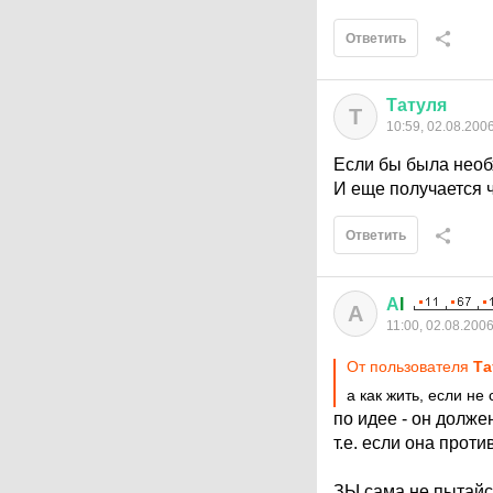
Ответить
Татуля
Т
10:59, 02.08.200
Если бы была необх
И еще получается 
Ответить
А
I
А
11:00, 02.08.200
От пользователя
Та
а как жить, если н
по идее - он долже
т.е. если она проти
ЗЫ сама не пытайся