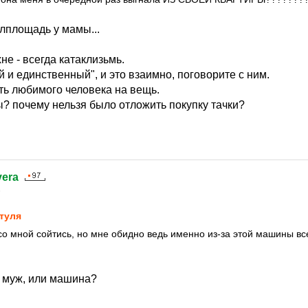
лплощадь у мамы...
не - всегда катаклизьмь.
и единственный", и это взаимно, поговорите с ним.
ть любимого человека на вещь.
ы? почему нельзя было отложить покупку тачки?
vera
6
туля
со мной сойтись, но мне обидно ведь именно из-за этой машины вс
- муж, или машина?