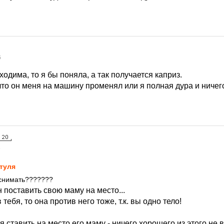
6
одима, то я бы поняла, а так получается каприз.
что он меня на машину променял или я полная дура и ничег
6
туля
е снимать???????
н поставить свою маму на место...
в тебя, то она против него тоже, т.к. вы одно тело!
 ставить на место его маму - ничего хорошего из этого не в