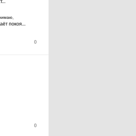
...
онимаю,
аёт покоя...
0
0