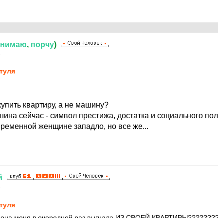
снимаю
,
порчу
)
6
туля
упить квартиру, а не машину?
ина сейчас - символ престижа, достатка и социального пол
ременной женщине западло, но все же...
й
6
туля
ы она меня в очередной раз выгнала ИЗ СВОЕЙ КВАРТИРЫ???????