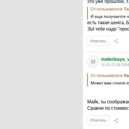
это уже прошлое, т
От пользователя
Та
И еще получается ч
есть такая шняга, Б
ЗЫ тебе надо "прос
Ответить
malenkaya_
M
11:05, 02.08.200
От пользователя
Ha
Может вам стоило к
Майк, ты соображае
Сравни по стоимос
Ответить