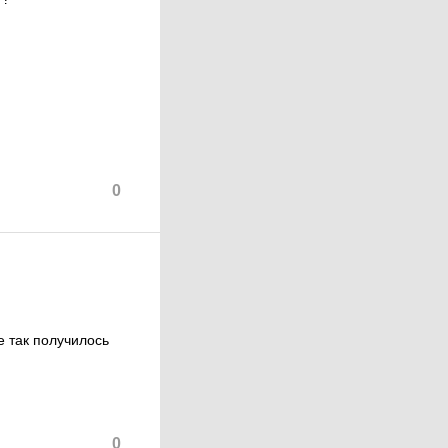
0
е так получилось
0