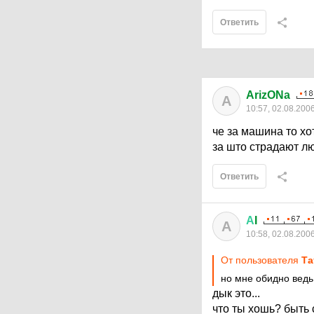
Ответить
ArizONa
A
10:57, 02.08.200
че за машина то хо
за што страдают л
Ответить
А
I
А
10:58, 02.08.200
От пользователя
Та
но мне обидно ведь
дык это...
что ты хошь? быть 