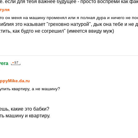
.е. если для тебя важнее будущее - просто воспреми как факт
туля
то он меня на машину променял или я полная дура и ничего не п
иблия это называет "греховно натурой", дык она тебе и не д
тить, как будто не согрешил" (имеется ввиду муж)
vera
6
ppyMike.da.ru
упить квартиру, а не машину?
шь, какие это бабки?
ть машину и квартиру.