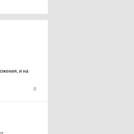
ожения, и на
0
??