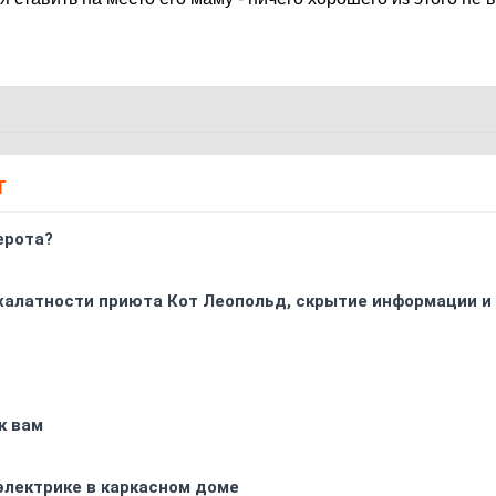
Т
ерота?
 халатности приюта Кот Леопольд, скрытиe информации и
к вам
электрике в каркасном доме