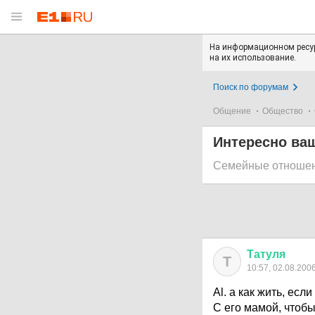
На информационном ресур
на их использование.
Поиск по форумам
Общение
Общество
Интересно ва
Семейные отноше
Татуля
Т
10:57, 02.08.200
Al. а как жить, ес
С его мамой, что