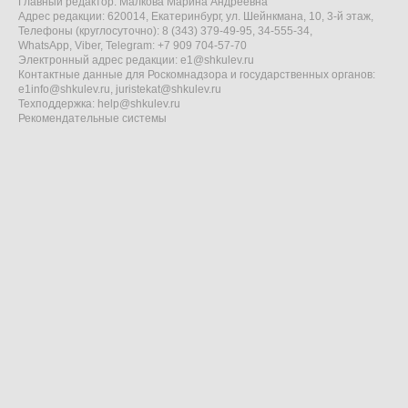
Главный редактор: Малкова Марина Андреевна
Адрес редакции: 620014, Екатеринбург, ул. Шейнкмана, 10, 3-й этаж,
Телефоны (круглосуточно): 8 (343) 379-49-95, 34-555-34,
WhatsApp, Viber, Telegram: +7 909 704-57-70
Электронный адрес редакции:
e1@shkulev.ru
Контактные данные для Роскомнадзора и государственных органов:
e1info@shkulev.ru
,
juristekat@shkulev.ru
Техподдержка:
help@shkulev.ru
Рекомендательные системы