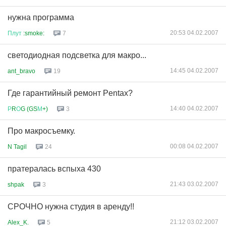
нужна программа
20:53 04.02.2007
Плут
:smoke:
7
светодиодная подсветка для макро...
14:45 04.02.2007
ant_bravo
19
Где гарантийный ремонт Pentax?
14:40 04.02.2007
Р
R
О
G (GS
М
+)
3
Про макросъемку.
00:08 04.02.2007
N Tagil
24
пратералась вспыха 430
21:43 03.02.2007
shpak
3
СРОЧНО нужна студия в аренду!!
21:12 03.02.2007
Alex_K.
5