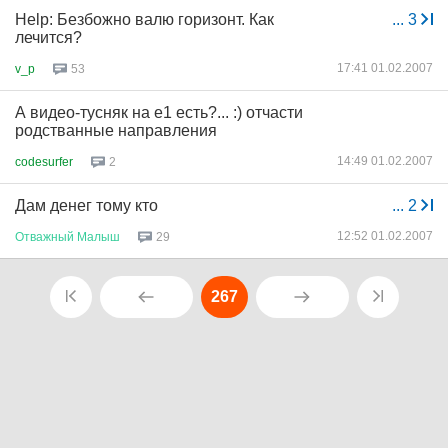
Help: Безбожно валю горизонт. Как
...
3
лечится?
17:41 01.02.2007
v_p
53
А видео-тусняк на е1 есть?... :) отчасти
родстванные направления
14:49 01.02.2007
codesurfer
2
Дам денег тому кто
...
2
12:52 01.02.2007
Отважный
Малыш
29
267