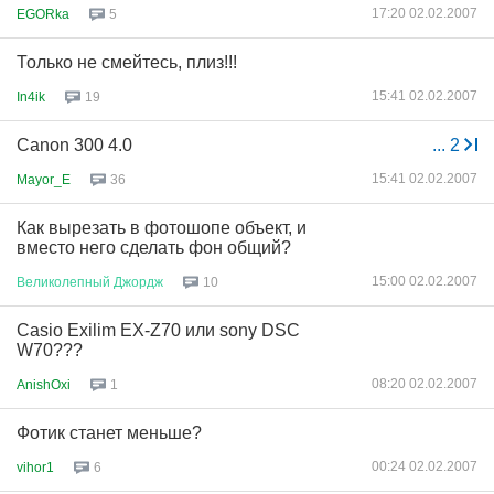
17:20 02.02.2007
EGORka
5
Только не смейтесь, плиз!!!
15:41 02.02.2007
In4ik
19
Canon 300 4.0
...
2
15:41 02.02.2007
Mayor_E
36
Как вырезать в фотошопе объект, и
вместо него сделать фон общий?
15:00 02.02.2007
Великолепный
Джордж
10
Casio Exilim EX-Z70 или sony DSC
W70???
08:20 02.02.2007
AnishOxi
1
Фотик станет меньше?
00:24 02.02.2007
vihor1
6