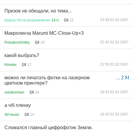
Призов не обещали, но тема...
23:39 02.02.2007
Шарль
Латэн
(
ограничение
16+)
22
Макролинза Marumi MC-Close-Up+3
22:42 02.02.2007
PolyakovDmitry
10
какой выбрать?
21:50 02.02.2007
Kimster
17
можно ли печатать фотки на лазерном
...
2
цветном принтере?
18:43 02.02.2007
solutionman
26
а ч/б пленку
18:26 02.02.2007
AV-music
14
Сломался главный цифрофотик Земли.