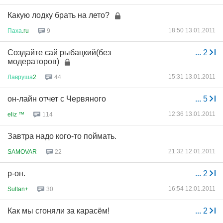
Какую лодку брать на лето?
18:50 13.01.2011
Паха
.ru
9
Создайте сай рыбацкий(без
...
2
модераторов)
15:31 13.01.2011
Лавруша
2
44
он-лайн отчет с Червяного
...
5
12:36 13.01.2011
eliz ™
114
Завтра надо кого-то поймать.
21:32 12.01.2011
SAMOVAR
22
р-он.
...
2
16:54 12.01.2011
Sultan+
30
Как мы сгоняли за карасём!
...
2