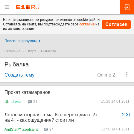
На информационном ресурсе применяются cookie-файлы.
Согласен
Оставаясь на сайте, вы подтверждаете свое
согласие
на
их использование.
Поиск по форумам
Общение
Спорт
Рыбалка
Рыбалка
Создать тему
Online 2
Прокат катамаранов
15:28 14.01.2011
UL-
Шаман
21
Летне-моторная тема. Кто переходил с 2т
...
2
на 4т - как ощущения? стоит ли
13:58 14.01.2011
AndStar™ :coolsaint:
34