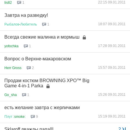
22:15 09.01.2011
lis82
1
Завтра на разведку!
18:07 09.01.2011
Рыбалов
-
Любитель
1
Всегда свежие малинка и мормыш
17:28 09.01.2011
yofochka
1
Вопрос о Верхне-макаровском
15:57 09.01.2011
Herr Gross
2
Продам костюм BROWNING XPO™ Big
Game 4-in-1 Parka
15:26 09.01.2011
Go_sha
1
есть желание завтра с жерличками
15:19 09.01.2011
Плут
:smoke:
9
Sklaroff дважды папа!!!
...
2