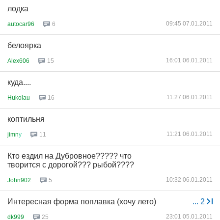
лодка
09:45 07.01.2011
autocar96
6
белоярка
16:01 06.01.2011
Alex606
15
куда....
11:27 06.01.2011
Hukolau
16
коптильня
11:21 06.01.2011
jimn
у
11
Кто ездил на Дубровное????? что
творится с дорогой??? рыбой????
10:32 06.01.2011
John902
5
Интересная форма поплавка (хочу лето)
...
2
23:01 05.01.2011
dk999
25