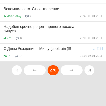
Вспомнил лето. Стихотворение.
22:46 05.01.2011
thjkl48736hfg
2
Надобен срочно рецепт пряного посола
рипуса
22:00 05.01.2011
eliz ™
6
С Днем Рождения!!! Мишу (cooltrain )!!!
...
2
12:08 05.01.2011
paul*
33
270