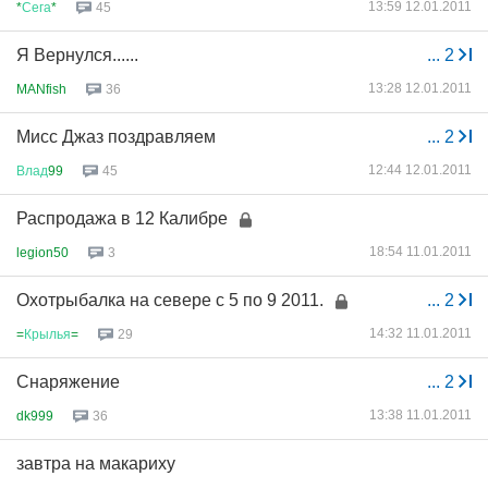
13:59 12.01.2011
*
Сега
*
45
Я Вернулся......
...
2
13:28 12.01.2011
MANfish
36
Мисс Джаз поздравляем
...
2
12:44 12.01.2011
Влад
99
45
Распродажа в 12 Калибре
18:54 11.01.2011
legion50
3
Охотрыбалка на севере с 5 по 9 2011.
...
2
14:32 11.01.2011
=
Крылья
=
29
Снаряжение
...
2
13:38 11.01.2011
dk999
36
завтра на макариху