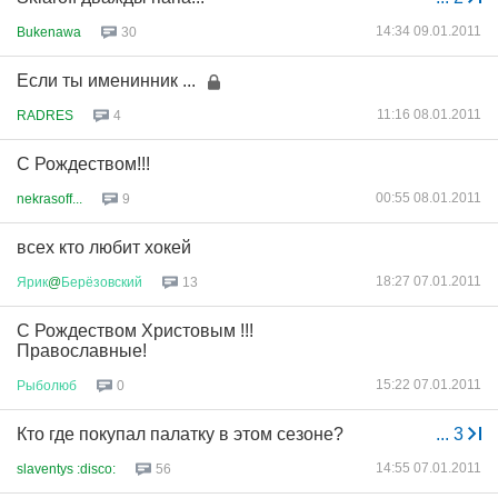
14:34 09.01.2011
Bukenawa
30
Если ты именинник ...
11:16 08.01.2011
RADRES
4
С Рождеством!!!
00:55 08.01.2011
nekrasoff...
9
всех кто любит хокей
18:27 07.01.2011
Ярик
@
Берёзовский
13
С Рождеством Христовым !!!
Православные!
15:22 07.01.2011
Рыболюб
0
Кто где покупал палатку в этом сезоне?
...
3
14:55 07.01.2011
slaventys :disco:
56