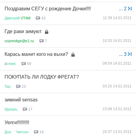
Поздравим СЕГУ с рождение Дочки!!!!
...
2
11:39 14.01.2011
Дмитрий
VT4M
43
Где раки зимуют
10:33 14.01.2011
ucprestige@e1.ru
7
Карась манит кого на выхи?
...
3
09:59 14.01.2011
z
оликс
69
ПОКУПАТЬ ЛИ ЛОДКУ ФРЕГАТ?
03:25 14.01.2011
Тар
23
зимний sensas
23:08 13.01.2011
Щукарь
17
Уелги!!!!!!!!!!
20:37 13.01.2011
Дон
Чипсон
16