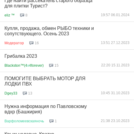
Где найти рассекатель старого образца
для плитки Турист?
19:57 06.01.2024
eliz ™
8
Купля, продажа, обмен РЫБО техники и
сопутствующего. Осень 2023
13:51 27.12.2023
Модератор
16
Грибалка 2023
22:20 15.11.2023
Blackston™(4
х
4forever)
15
ПОМОГИТЕ ВЫБРАТЬ МОТОР ДЛЯ
ЛОДКИ ПВХ
10:45 31.10.2023
Dgey33
13
Нужна информация по Павловскому
вдхр (Башкирия)
21:38 23.10.2023
Варфоломеевскаяночь
1