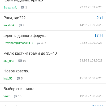
Крым недавно. Кратко
22:42 25.09.2023
Бывалый
.
3
Раки, где???
...
2
14:52 21.09.2023
troishnik
25
адепты данного форума
...
17
13:55 11.09.2023
Revenant(Dimaco911)
407
куплю кастинг грамм до 35- 40
23:36 31.08.2023
al1_ural
10
Новое кресло.
15:08 30.08.2023
krab55
5
Выбор спиннинга.
19:33 27.08.2023
Vozz
10