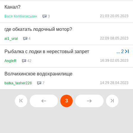
Канал?
21:03 20.05.2023
Вася
Колбасиськин
3
где обкатать лодочный мотор?
22:09 08.05.2023
al1_ural
4
Рыбалка с лодки в нерестовый запрет
...
2
16:39 02.05.2023
AngleR
42
Волчихинское водохранилище
14:29 28.04.2023
batka_tasher228
7
3