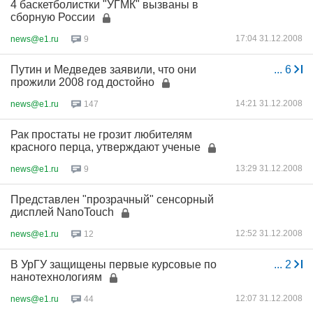
4 баскетболистки "УГМК" вызваны в
сборную России
17:04 31.12.2008
news@e1.ru
9
Путин и Медведев заявили, что они
...
6
прожили 2008 год достойно
14:21 31.12.2008
news@e1.ru
147
Рак простаты не грозит любителям
красного перца, утверждают ученые
13:29 31.12.2008
news@e1.ru
9
Представлен "прозрачный" сенсорный
дисплей NanoTouch
12:52 31.12.2008
news@e1.ru
12
В УрГУ защищены первые курсовые по
...
2
нанотехнологиям
12:07 31.12.2008
news@e1.ru
44