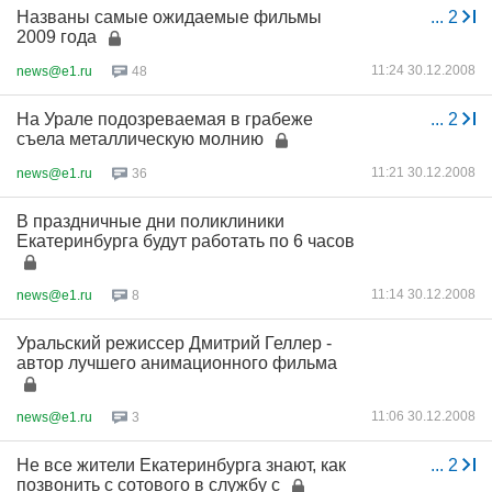
Названы самые ожидаемые фильмы
...
2
2009 года
11:24 30.12.2008
news@e1.ru
48
На Урале подозреваемая в грабеже
...
2
съела металлическую молнию
11:21 30.12.2008
news@e1.ru
36
В праздничные дни поликлиники
Екатеринбурга будут работать по 6 часов
11:14 30.12.2008
news@e1.ru
8
Уральский режиссер Дмитрий Геллер -
автор лучшего анимационного фильма
11:06 30.12.2008
news@e1.ru
3
Не все жители Екатеринбурга знают, как
...
2
позвонить с сотового в службу с