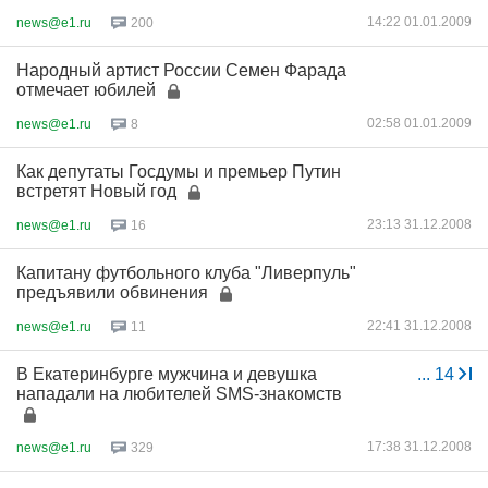
14:22 01.01.2009
news@e1.ru
200
Народный артист России Семен Фарада
отмечает юбилей
02:58 01.01.2009
news@e1.ru
8
Как депутаты Госдумы и премьер Путин
встретят Новый год
23:13 31.12.2008
news@e1.ru
16
Капитану футбольного клуба "Ливерпуль"
предъявили обвинения
22:41 31.12.2008
news@e1.ru
11
В Екатеринбурге мужчина и девушка
...
14
нападали на любителей SMS-знакомств
17:38 31.12.2008
news@e1.ru
329