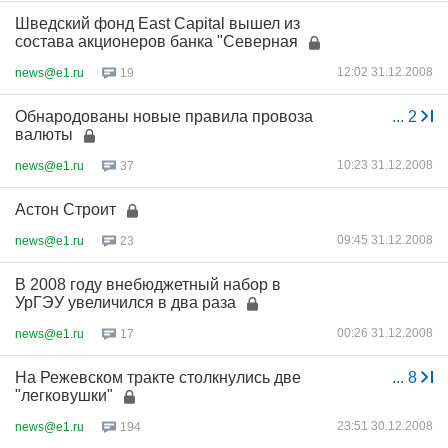
Шведский фонд East Capital вышел из
состава акционеров банка "Северная
12:02 31.12.2008
news@e1.ru
19
Обнародованы новые правила провоза
...
2
валюты
10:23 31.12.2008
news@e1.ru
37
Астон Строит
09:45 31.12.2008
news@e1.ru
23
В 2008 году внебюджетный набор в
УрГЭУ увеличился в два раза
00:26 31.12.2008
news@e1.ru
17
На Режевском тракте столкнулись две
...
8
"легковушки"
23:51 30.12.2008
news@e1.ru
194