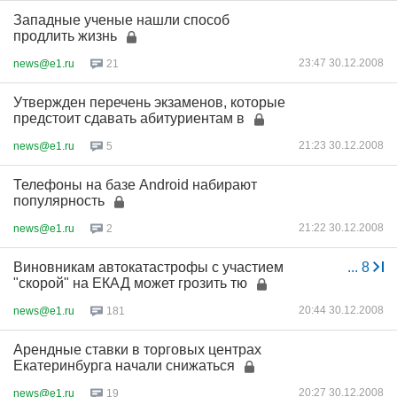
Западные ученые нашли способ
продлить жизнь
23:47 30.12.2008
news@e1.ru
21
Утвержден перечень экзаменов, которые
предстоит сдавать абитуриентам в
21:23 30.12.2008
news@e1.ru
5
Телефоны на базе Android набирают
популярность
21:22 30.12.2008
news@e1.ru
2
Виновникам автокатастрофы с участием
...
8
"скорой" на ЕКАД может грозить тю
20:44 30.12.2008
news@e1.ru
181
Арендные ставки в торговых центрах
Екатеринбурга начали снижаться
20:27 30.12.2008
news@e1.ru
19