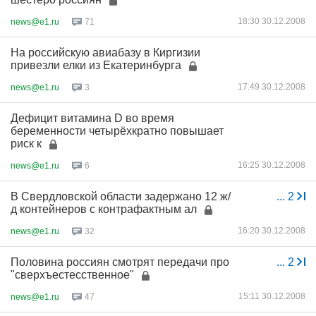
18:30 30.12.2008
news@e1.ru
71
На российскую авиабазу в Киргизии
привезли елки из Екатеринбурга
17:49 30.12.2008
news@e1.ru
3
Дефицит витамина D во время
беременности четырёхкратно повышает
риск к
16:25 30.12.2008
news@e1.ru
6
В Свердловской области задержано 12 ж/
...
2
д контейнеров с контрафактным ал
16:20 30.12.2008
news@e1.ru
32
Половина россиян смотрят передачи про
...
2
"сверхъестесственное"
15:11 30.12.2008
news@e1.ru
47