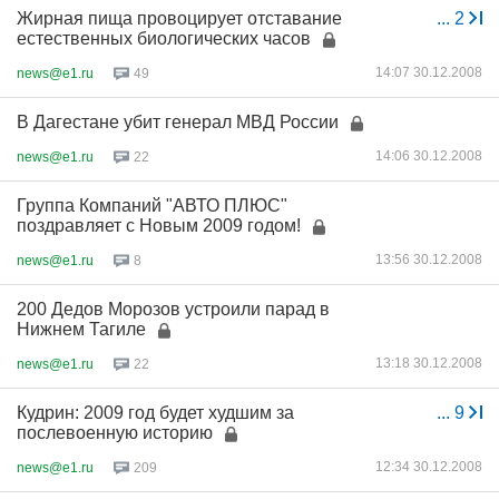
Жирная пища провоцирует отставание
...
2
естественных биологических часов
14:07 30.12.2008
news@e1.ru
49
В Дагестане убит генерал МВД России
14:06 30.12.2008
news@e1.ru
22
Группа Компаний "АВТО ПЛЮС"
поздравляет с Новым 2009 годом!
13:56 30.12.2008
news@e1.ru
8
200 Дедов Морозов устроили парад в
Нижнем Тагиле
13:18 30.12.2008
news@e1.ru
22
Кудрин: 2009 год будет худшим за
...
9
послевоенную историю
12:34 30.12.2008
news@e1.ru
209