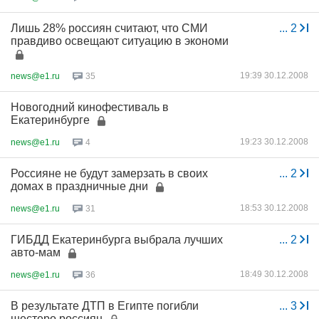
Лишь 28% россиян считают, что СМИ
...
2
правдиво освещают ситуацию в экономи
19:39 30.12.2008
news@e1.ru
35
Новогодний кинофестиваль в
Екатеринбурге
19:23 30.12.2008
news@e1.ru
4
Россияне не будут замерзать в своих
...
2
домах в праздничные дни
18:53 30.12.2008
news@e1.ru
31
ГИБДД Екатеринбурга выбрала лучших
...
2
авто-мам
18:49 30.12.2008
news@e1.ru
36
В результате ДТП в Египте погибли
...
3
шестеро россиян