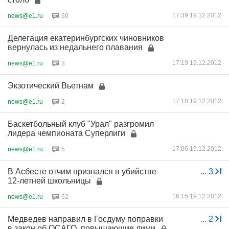
17:39 19.12.2012
news@e1.ru
60
Делегация екатеринбургских чиновников
вернулась из недальнего плавания
17:19 19.12.2012
news@e1.ru
3
Экзотический Вьетнам
17:18 19.12.2012
news@e1.ru
2
Баскетбольный клуб "Урал" разгромил
лидера чемпионата Суперлиги
17:06 19.12.2012
news@e1.ru
5
В Асбесте отчим признался в убийстве
...
3
12-летней школьницы
16:15 19.12.2012
news@e1.ru
62
Медведев направил в Госдуму поправки
...
2
в закон об ОСАГО, повышающие лими