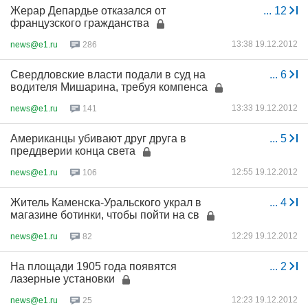
Жерар Депардье отказался от
...
12
французского гражданства
13:38 19.12.2012
news@e1.ru
286
Свердловские власти подали в суд на
...
6
водителя Мишарина, требуя компенса
13:33 19.12.2012
news@e1.ru
141
Американцы убивают друг друга в
...
5
преддверии конца света
12:55 19.12.2012
news@e1.ru
106
Житель Каменска-Уральского украл в
...
4
магазине ботинки, чтобы пойти на св
12:29 19.12.2012
news@e1.ru
82
На площади 1905 года появятся
...
2
лазерные установки
12:23 19.12.2012
news@e1.ru
25