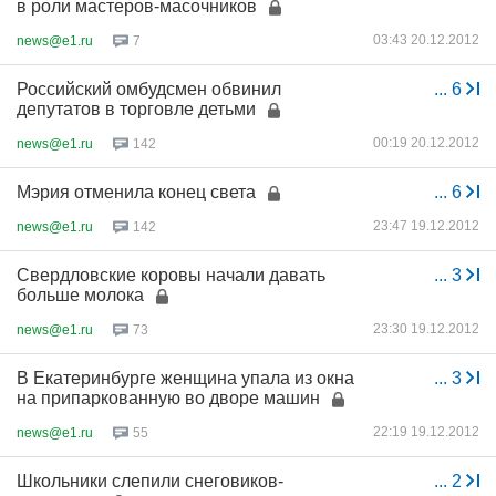
в роли мастеров-масочников
03:43 20.12.2012
news@e1.ru
7
Российский омбудсмен обвинил
...
6
депутатов в торговле детьми
00:19 20.12.2012
news@e1.ru
142
Мэрия отменила конец света
...
6
23:47 19.12.2012
news@e1.ru
142
Свердловские коровы начали давать
...
3
больше молока
23:30 19.12.2012
news@e1.ru
73
В Екатеринбурге женщина упала из окна
...
3
на припаркованную во дворе машин
22:19 19.12.2012
news@e1.ru
55
Школьники слепили снеговиков-
...
2