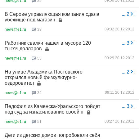
09:50 20.12.2012
news@e1.ru
25
В Серове управляющая компания сдала
...
2
убежище под магазин
09:32 20.12.2012
news@e1.ru
39
Работник свалки нашел в мусоре 120
...
3
тысяч долларов
09:29 20.12.2012
news@e1.ru
53
На улице Академика Постовского
...
2
открылся новый физкультурно-
оздоровител
09:11 20.12.2012
news@e1.ru
34
Педофил из Каменска-Уральского пойдет
...
3
под суд за изнасилование своей п
08:27 20.12.2012
news@e1.ru
51
Дети из детских домов попробовали себя