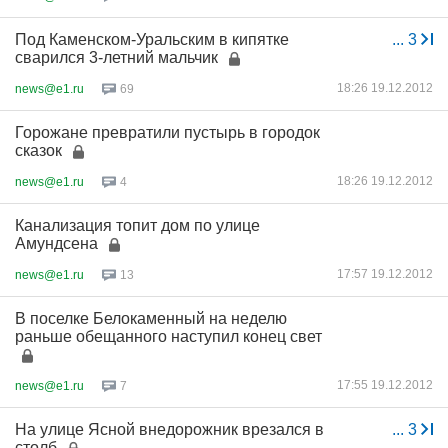
Под Каменском-Уральским в кипятке
...
3
сварился 3-летний мальчик
18:26 19.12.2012
news@e1.ru
69
Горожане превратили пустырь в городок
сказок
18:26 19.12.2012
news@e1.ru
4
Канализация топит дом по улице
Амундсена
17:57 19.12.2012
news@e1.ru
13
В поселке Белокаменный на неделю
раньше обещанного наступил конец свет
17:55 19.12.2012
news@e1.ru
7
На улице Ясной внедорожник врезался в
...
3
столб