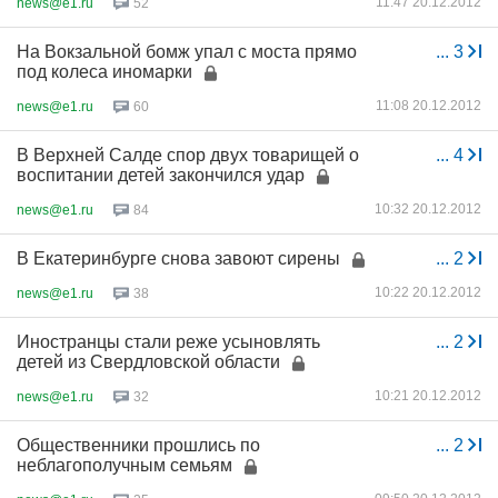
11:47 20.12.2012
news@e1.ru
52
На Вокзальной бомж упал с моста прямо
...
3
под колеса иномарки
11:08 20.12.2012
news@e1.ru
60
В Верхней Салде спор двух товарищей о
...
4
воспитании детей закончился удар
10:32 20.12.2012
news@e1.ru
84
В Екатеринбурге снова завоют сирены
...
2
10:22 20.12.2012
news@e1.ru
38
Иностранцы стали реже усыновлять
...
2
детей из Свердловской области
10:21 20.12.2012
news@e1.ru
32
Общественники прошлись по
...
2
неблагополучным семьям