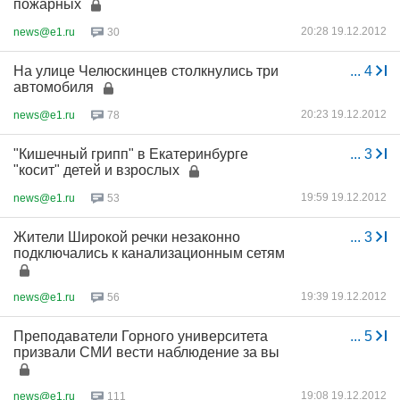
пожарных
20:28 19.12.2012
news@e1.ru
30
На улице Челюскинцев столкнулись три
...
4
автомобиля
20:23 19.12.2012
news@e1.ru
78
"Кишечный грипп" в Екатеринбурге
...
3
"косит" детей и взрослых
19:59 19.12.2012
news@e1.ru
53
Жители Широкой речки незаконно
...
3
подключались к канализационным сетям
19:39 19.12.2012
news@e1.ru
56
Преподаватели Горного университета
...
5
призвали СМИ вести наблюдение за вы
19:08 19.12.2012
news@e1.ru
111