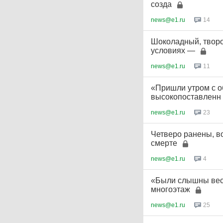
созда
news@e1.ru
14
Шоколадный, творо
условиях —
news@e1.ru
11
«Пришли утром с 
высокопоставленн
news@e1.ru
23
Четверо ранены, в
смерте
news@e1.ru
4
«Были слышны вес
многоэтаж
news@e1.ru
25