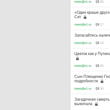
news@e1.ru
26
«Один краше друго
Сет
news@e1.ru
17
Запасайтесь налич
news@e1.ru
14
Цветок как у Путин
news@e1.ru
26
Сын Плющенко Гном
подробности
news@e1.ru
30
Загадочная смерть
выкопала