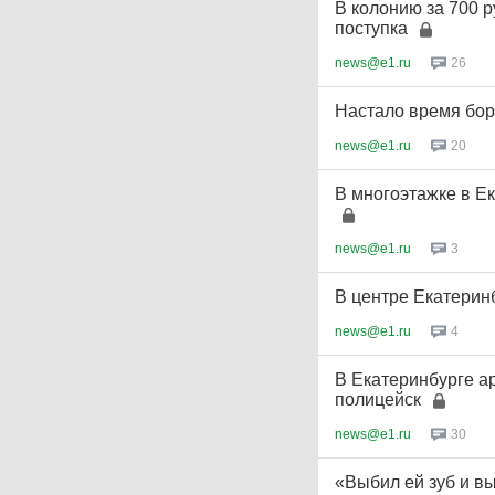
В колонию за 700 р
поступка
news@e1.ru
26
Настало время бор
news@e1.ru
20
В многоэтажке в Е
news@e1.ru
3
В центре Екатерин
news@e1.ru
4
В Екатеринбурге а
полицейск
news@e1.ru
30
«Выбил ей зуб и в