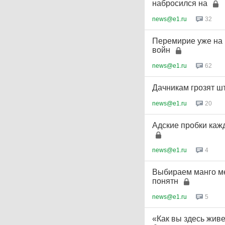
набросился на
news@e1.ru
32
Перемирие уже на 
войн
news@e1.ru
62
Дачникам грозят ш
news@e1.ru
20
Адские пробки кажд
news@e1.ru
4
Выбираем манго ме
понятн
news@e1.ru
5
«Как вы здесь жив