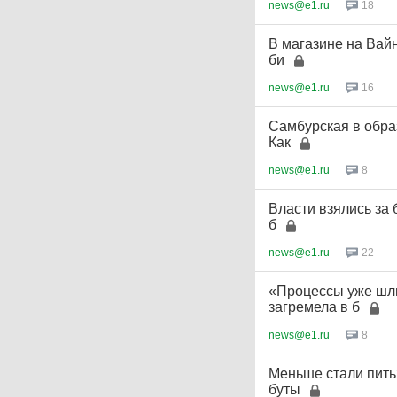
news@e1.ru
18
В магазине на Вай
би
news@e1.ru
16
Самбурская в образ
Как
news@e1.ru
8
Власти взялись за
б
news@e1.ru
22
«Процессы уже шли
загремела в б
news@e1.ru
8
Меньше стали пить
буты