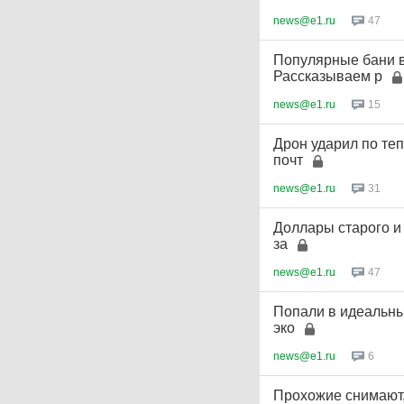
news@e1.ru
47
Популярные бани в
Рассказываем р
news@e1.ru
15
Дрон ударил по теп
почт
news@e1.ru
31
Доллары старого и 
за
news@e1.ru
47
Попали в идеальны
эко
news@e1.ru
6
Прохожие снимают,