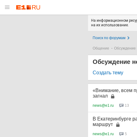
На информационном ресур
на их использование.
Поиск по форумам
Общение
Обсуждение 
Обсуждение н
Создать тему
«Внимание, всем п
загнал
news@e1.ru
13
В Екатеринбурге ра
маршрут
news@e1.ru
5