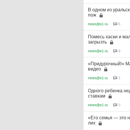
В одном из уральск
пож
news@e1.ru
6
Помесь хаски и мал
загрызть
news@e1.ru
9
«Придурочный!» М
видео
news@e1.ru
2
Одного ребенка нед
ставкам
news@e1.ru
3
«Его семья — это 
лих