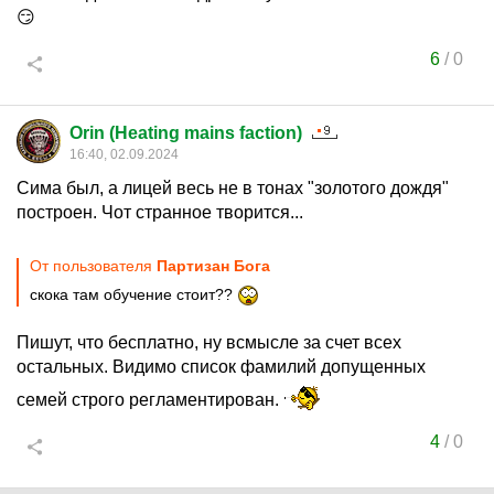
😏
6
/
0
Orin (Heating mains faction)
16:40, 02.09.2024
Сима был, а лицей весь не в тонах "золотого дождя"
построен. Чот странное творится...
От пользователя
Партизан Бога
скока там обучение стоит??
Пишут, что бесплатно, ну всмысле за счет всех
остальных. Видимо список фамилий допущенных
семей строго регламентирован.
4
/
0