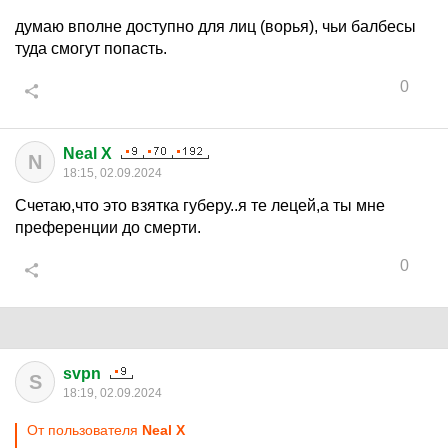
думаю вполне доступно для лиц (ворья), чьи балбесы
туда смогут попасть.
0
Neal X
N
18:15, 02.09.2024
Счетаю,что это взятка губеру..я те лецей,а ты мне
преференции до смерти.
0
svpn
S
18:19, 02.09.2024
От пользователя
Neal X