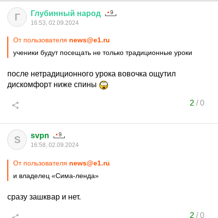
Глубинный
народ
Г
16:53, 02.09.2024
От пользователя
news@e1.ru
ученики будут посещать не только традиционные уроки
после нетрадиционного урока вовочка ощутил
дискомфорт ниже спины
2
/
0
svpn
S
16:58, 02.09.2024
От пользователя
news@e1.ru
и владелец «Сима-ленда»
сразу зашквар и нет.
2
/
0