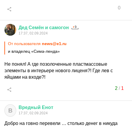
0
Дед
Семён
и
самогон
17:37, 02.09.2024
От пользователя
news@e1.ru
и владелец «Сима-ленда»
Не понял! А где позолоченные пластмассовые
элементы в интерьере нового лиценя?! Где лев с
яйцами на входе?!
2
/
1
Вредный
Енот
В
17:37, 02.09.2024
Добро на говно перевели … столько денег в никуда