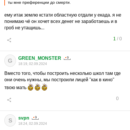
ты мне преференции до смерти.
ему итак землю кстати областную отдали у екада. я не
понимаю чё он хочет всех денег не заработаешь и в
гроб не утащишь...
1
/
0
GREEN_MONSTER
G
18:19, 02.09.2024
Вместо того, чтобы построить несколько школ там где
они очень нужны, мы построили лицей "как в кино"
твою мать
0
svpn
S
18:24, 02.09.2024