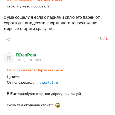
тебю и у нево пробовал?!
с ума сошёл? я если с парнями сплю это парни от
сорока до пятидесяти спортивного телосложения.
жирные старики сразу нет.
0
/
1
RDenPost
R
18:01, 02.09.2024
От пользователя
Партизан Бога
Цитата:
От пользователя:
news@e1.ru
В Екатеринбурге открыли дорогущий лицей
скока там обучение стоит??