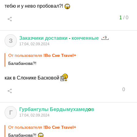
тебю и у нево пробовал?!
1
/
0
Заказчики
доставки
-
конченные
З
17:04, 02.09.2024
От пользователя
!Во Сне Travel+
Балабанова?!
как в Слонике Басковой
0
Гурбангулы
Бердымухамед
o
в
Г
17:04, 02.09.2024
От пользователя
!Во Сне Travel+
Балабанова?!