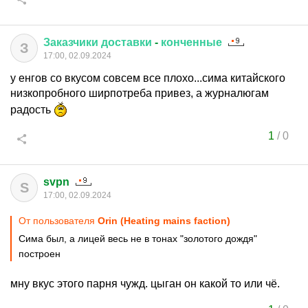
Заказчики
доставки
-
конченные
З
17:00, 02.09.2024
у енгов со вкусом совсем все плохо...сима китайского
низкопробного ширпотреба привез, а журналюгам
радость
1
/
0
svpn
S
17:00, 02.09.2024
От пользователя
Orin (Heating mains faction)
Сима был, а лицей весь не в тонах "золотого дождя"
построен
мну вкус этого парня чужд. цыган он какой то или чё.