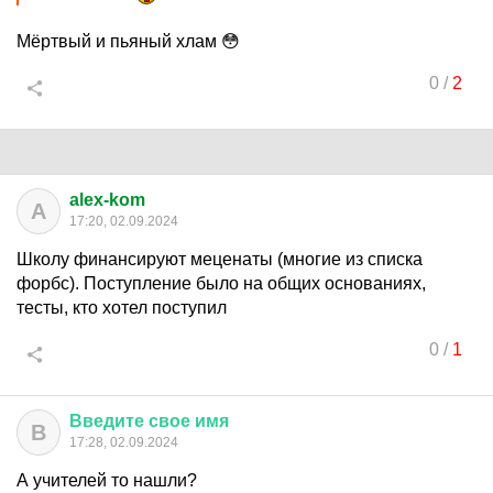
Мёртвый и пьяный хлам 😳
0
/
2
alex-kom
A
17:20, 02.09.2024
Школу финансируют меценаты (многие из списка
форбс). Поступление было на общих основаниях,
тесты, кто хотел поступил
0
/
1
Введите
свое
имя
В
17:28, 02.09.2024
А учителей то нашли?