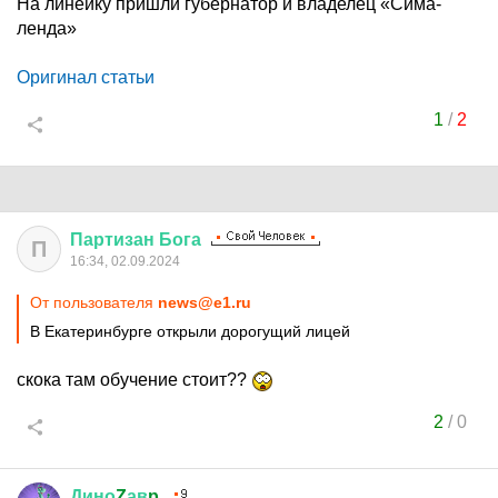
На линейку пришли губернатор и владелец «Сима-
ленда»
Оригинал статьи
1
/
2
Партизан
Бога
П
16:34, 02.09.2024
От пользователя
news@e1.ru
В Екатеринбурге открыли дорогущий лицей
скока там обучение стоит??
2
/
0
Дино
Z
ав
p