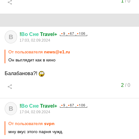
1
/
0
!
Во
Сне
Travel+
В
17:03, 02.09.2024
От пользователя
news@e1.ru
Он выглядит как в кино
Балабанова?!
2
/
0
!
Во
Сне
Travel+
В
17:04, 02.09.2024
От пользователя
svpn
мну вкус этого парня чужд.