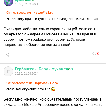
16:35, 02.09.2024
От пользователя
news@e1.ru
На линейку пришли губернатор и владелец «Сима-ленда»
Очевидно, действительно хороший лицей, если сам
губернатор с Андреем Моисеевичем нашли время в
своем плотном графике его посетить. Успехов
лицеистам в обретении новых знаний!
0
/
6
Гурбангулы
Бердымухамед
o
в
Г
16:39, 02.09.2024
От пользователя
Партизан Бога
скока там обучение стоит??
Бесплатно конечно, но с обязательным поступлением в
сималэнд к Мойше Андреевичу после окончания школы