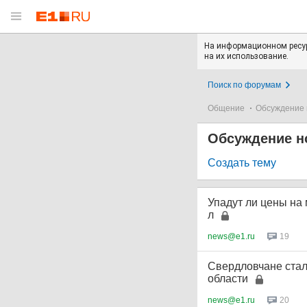
На информационном ресур
на их использование.
Поиск по форумам
Общение
Обсуждение 
Обсуждение н
Создать тему
Упадут ли цены на 
л
news@e1.ru
19
Свердловчане ста
области
news@e1.ru
20