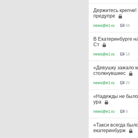
Держитесь крепче!
предупре
news@e1.ru
66
В Екатеринбурге н
Ст
news@e1.ru
16
«Девушку зажало м
столкнувшиес
news@e1.ru
20
«Надежды не было»
ура
news@e1.ru
8
«Такси всегда был
екатеринбурж