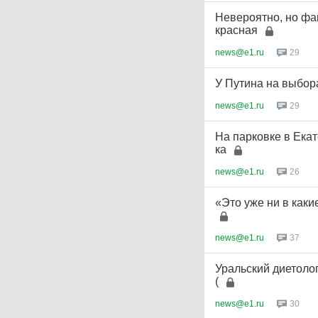
Невероятно, но фа
красная
news@e1.ru
29
У Путина на выбор
news@e1.ru
29
На парковке в Ека
ка
news@e1.ru
26
«Это уже ни в каки
news@e1.ru
37
Уральский диетолог
(
news@e1.ru
30