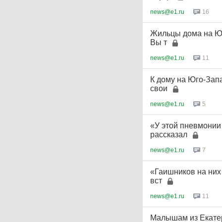
news@e1.ru
16
Жильцы дома на Юг
Вы т
news@e1.ru
11
К дому на Юго-Зап
свои
news@e1.ru
5
«У этой пневмонии
рассказал
news@e1.ru
7
«Гаишников на них
вст
news@e1.ru
11
Малышам из Екатер