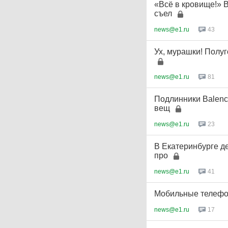
«Всё в кровище!» 
съел
news@e1.ru
43
Ух, мурашки! Полуг
news@e1.ru
81
Подлинники Balenc
вещ
news@e1.ru
23
В Екатеринбурге де
про
news@e1.ru
41
Мобильные телефо
news@e1.ru
17