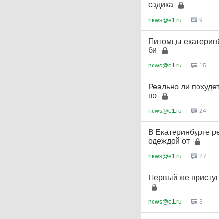
садика
news@e1.ru
9
Питомцы екатеринб
би
news@e1.ru
15
Реально ли похудет
по
news@e1.ru
24
В Екатеринбурге р
одеждой от
news@e1.ru
27
Первый же приступ 
news@e1.ru
3