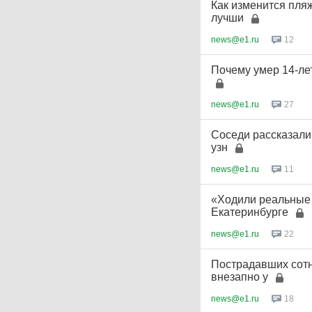
Как изменится пля
лучши
news@e1.ru
12
Почему умер 14-ле
news@e1.ru
27
Соседи рассказали
узн
news@e1.ru
11
«Ходили реальные 
Екатеринбурге
news@e1.ru
22
Пострадавших сотн
внезапно у
news@e1.ru
18