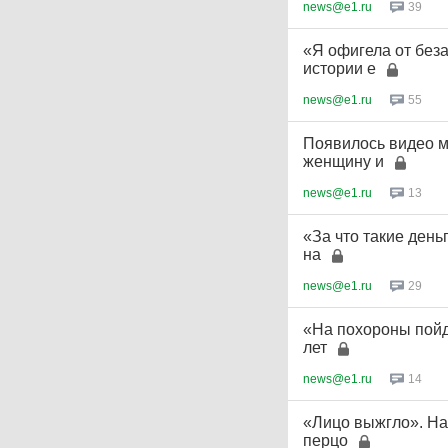
news@e1.ru
39
«Я офигела от без
истории е
news@e1.ru
55
Появилось видео м
женщину и
news@e1.ru
13
«За что такие ден
на
news@e1.ru
29
«На похороны пойд
лет
news@e1.ru
14
«Лицо выжгло». На
перцо