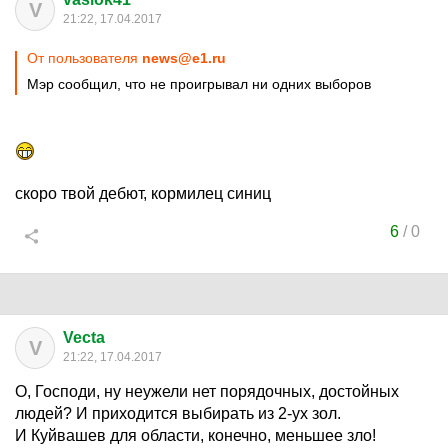
V
21:22, 17.04.2017
От пользователя
news@e1.ru
Мэр сообщил, что не проигрывал ни одних выборов
скоро твой дебют, кормилец синиц
6
/
0
Vecta
V
21:22, 17.04.2017
О, Господи, ну неужели нет порядочных, достойных
людей? И приходится выбирать из 2-ух зол.
И Куйвашев для области, конечно, меньшее зло!