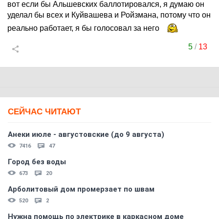
вот если бы Альшевских баллотировался, я думаю он
уделал бы всех и Куйвашева и Ройзмана, потому что он
реально работает, я бы голосовал за него
5
/
13
СЕЙЧАС ЧИТАЮТ
Анеки июле - августовские (до 9 августа)
7416
47
Город без воды
673
20
Арболитовый дом промерзает по швам
520
2
Нужна помощь по электрике в каркасном доме