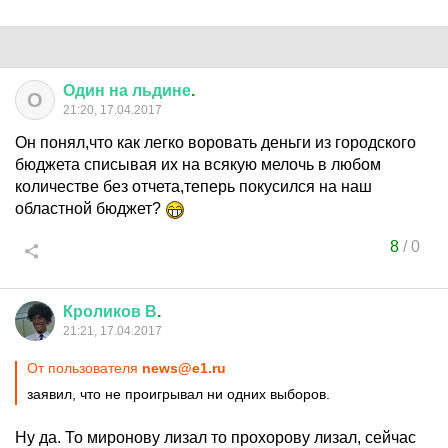
Один
на
льдине
.
О
21:20, 17.04.2017
Он понял,что как легко воровать деньги из городского
бюджета списывая их на всякую мелочь в любом
количестве без отчета,теперь покусился на наш
областной бюджет?
8
/
0
Кроликов
В
.
21:21, 17.04.2017
От пользователя
news@e1.ru
заявил, что не проигрывал ни одних выборов.
Ну да. То миронову лизал то прохорову лизал, сейчас