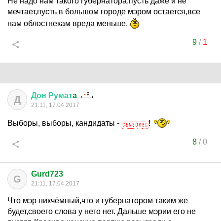
Не надо нам такого губернатора,пусть даже и не
мечтает,пусть в большом городе мэром остается,все
нам облостнекам вреда меньше.
9
/
1
Дон
Румат
a
Д
21:11, 17.04.2017
Выборы, выборы, кандидаты -
!
8
/
0
Gurd723
G
21:11, 17.04.2017
Что мэр никчёмный,что и губернатором таким же
будет,своего слова у него нет. Дальше мэрии его не