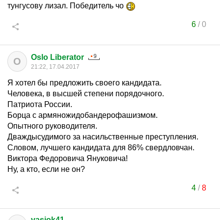
тунгусову лизал. Победитель чо
6
/
0
Oslo Liberator
O
21:22, 17.04.2017
Я хотел бы предложить своего кандидата.
Человека, в высшей степени порядочного.
Патриота России.
Борца с армяножидобандерофашизмом.
Опытного руководителя.
Дваждысудимого за насильственные преступления.
Словом, лучшего кандидата для 86% свердловчан.
Виктора Федоровича Януковича!
Ну, а кто, если не он?
4
/
8
vasiok41