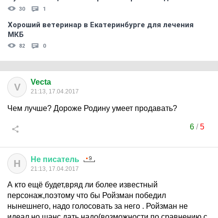
30
1
Хороший ветеринар в Екатеринбурге для лечения
МКБ
82
0
Vecta
V
21:13, 17.04.2017
Чем лучше? Дороже Родину умеет продавать?
6
/
5
Не
писатель
Н
21:13, 17.04.2017
А кто ещё будет,вряд ли более известный
персонаж,поэтому что бы Ройзман победил
нынешнего, надо голосовать за него . Ройзман не
идеал,но шанс дать надо(возможности по сравнению с