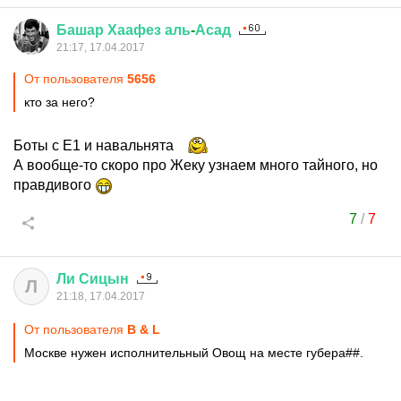
Башар
Хаафез
аль
-
Асад
21:17, 17.04.2017
От пользователя
5656
кто за него?
Боты с Е1 и навальнята
А вообще-то скоро про Жеку узнаем много тайного, но
правдивого
7
/
7
Ли
Сицын
Л
21:18, 17.04.2017
От пользователя
B & L
Москве нужен исполнительный Овощ на месте губера##.