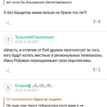
вот если бы Альшевских баллотировался
А без бандитов никак нельзя на Урале что ли?!
3
/
4
ТульскийСмазчиков
Т
21:16, 17.04.2017
область, в отличие от Екб дружно проголосует за того,
кого будут катать местные и региональные телеканалы.
Имхо Ройзман переоценивает свои перспективы
5
/
1
Егорка
()
Е
21:16, 17.04.2017
От пользователя
Один на льдине.
Не надо нам такого губернатора,пусть даже и не