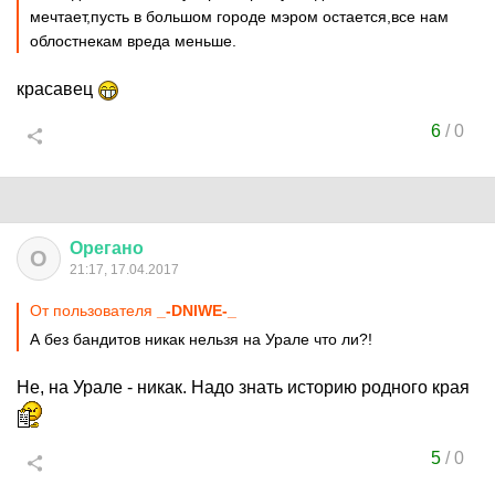
мечтает,пусть в большом городе мэром остается,все нам
облостнекам вреда меньше.
красавец
6
/
0
Орегано
О
21:17, 17.04.2017
От пользователя
_-DNIWE-_
А без бандитов никак нельзя на Урале что ли?!
Не, на Урале - никак. Надо знать историю родного края
5
/
0