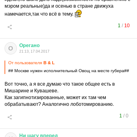
мэром реальные)да и осенью в стране движуха
намечается,так что всё в тему.
1
/
10
Орегано
О
21:13, 17.04.2017
От пользователя
B & L
## Москве нужен исполнительный Овощ на месте губера##
Вот точно, а я все думаю что такое общее есть в
Мишарине и Кувашеве.
Как загипнотизированные, может их там чем
обрабатывают? Аналогично лоботомированию.
1
/
0
Ни
шагу
вперед