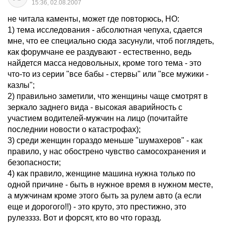
15:36, 02.08.2007
не читала каменты, может где повторюсь, НО:
1) тема исследования - абсолютная чепуха, сдается
мне, что ее специально сюда засунули, чтоб поглядеть,
как форумчане ее раздувают - естественно, ведь
найдется масса недовольных, кроме того тема - это
что-то из серии "все бабы - стервы" или "все мужики -
казлы";
2) правильно заметили, что женщины чаще смотрят в
зеркало заднего вида - высокая аварийность с
участием водителей-мужчин на лицо (почитайте
последнии новости о катастрофах);
3) среди женщин гораздо меньше "шумахеров" - как
правило, у нас обострено чувство самосохранения и
безопасности;
4) как правило, женщине машина нужна только по
одной причине - быть в нужное время в нужном месте,
а мужчинам кроме этого быть за рулем авто (а если
еще и дорогого!!) - это круто, это престижно, это
рулезззз. Вот и форсят, кто во что горазд.