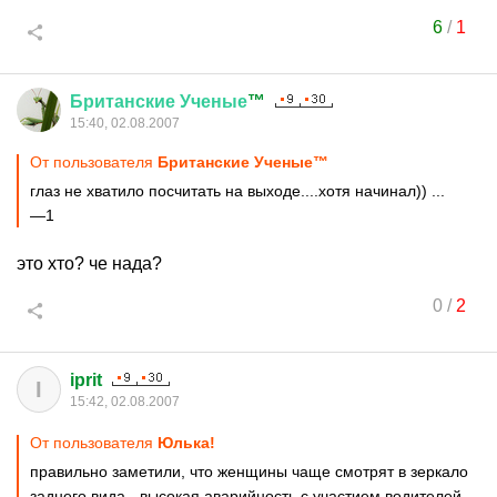
6
/
1
Британские
Ученые
™
15:40, 02.08.2007
От пользователя
Британские Ученые™
глаз не хватило посчитать на выходе....хотя начинал)) ...
—1
это хто? че нада?
0
/
2
iprit
I
15:42, 02.08.2007
От пользователя
Юлька!
правильно заметили, что женщины чаще смотрят в зеркало
заднего вида - высокая аварийность с участием водителей-