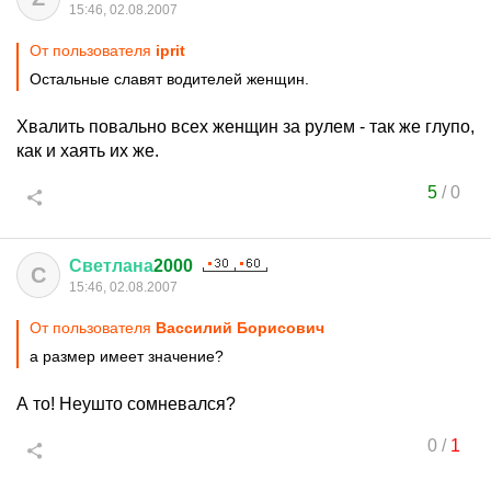
15:46, 02.08.2007
От пользователя
iprit
Остальные славят водителей женщин.
Хвалить повально всех женщин за рулем - так же глупо,
как и хаять их же.
5
/
0
Светлана
2000
С
15:46, 02.08.2007
От пользователя
Вассилий Борисович
а размер имеет значение?
А то! Неушто сомневался?
0
/
1