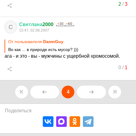
2
/
3
Светлана
2000
С
15:47, 02.08.2007
От пользователя
DamnGuy
Во как ... в природе есть мусор? )))
ага - и это - вы - мужчины с ущербной хромосомой.
0
/
1
4
Поделиться