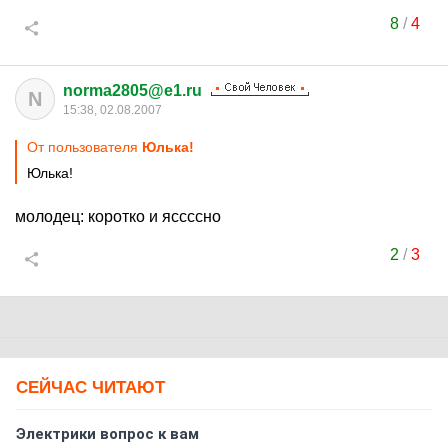
8
/
4
norma2805@e1.ru
N
15:38, 02.08.2007
От пользователя
Юлька!
Юлька!
молодец: коротко и яссссно
2
/
3
СЕЙЧАС ЧИТАЮТ
Электрики вопрос к вам