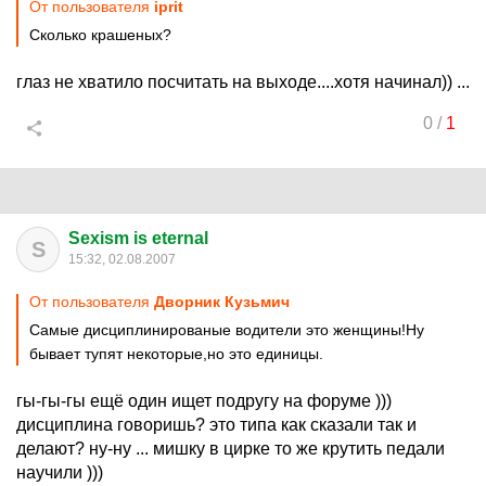
От пользователя
iprit
Сколько крашеных?
глаз не хватило посчитать на выходе....хотя начинал)) ...
0
/
1
Sexism is eternal
S
15:32, 02.08.2007
От пользователя
Дворник Кузьмич
Самые дисциплинированые водители это женщины!Ну
бывает тупят некоторые,но это единицы.
гы-гы-гы ещё один ищет подругу на форуме )))
дисциплина говоришь? это типа как сказали так и
делают? ну-ну ... мишку в цирке то же крутить педали
научили )))