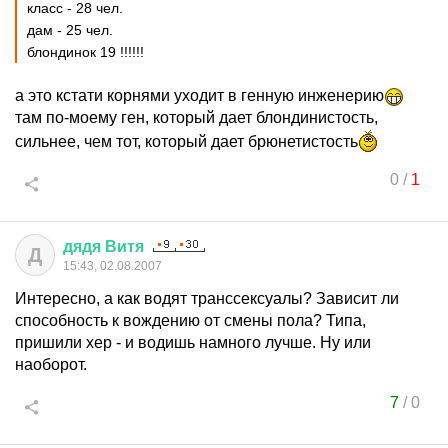
класс - 28 чел.
дам - 25 чел.
блондинок 19 !!!!!!
а это кстати корнями уходит в генную инженерию
там по-моему ген, который дает блондинистость,
сильнее, чем тот, который дает брюнетистость
0
/
1
дядя
Витя
Д
15:43, 02.08.2007
Интересно, а как водят транссексуалы? Зависит ли
способность к вождению от смены пола? Типа,
пришили хер - и водишь намного лучше. Ну или
наоборот.
7
/
0