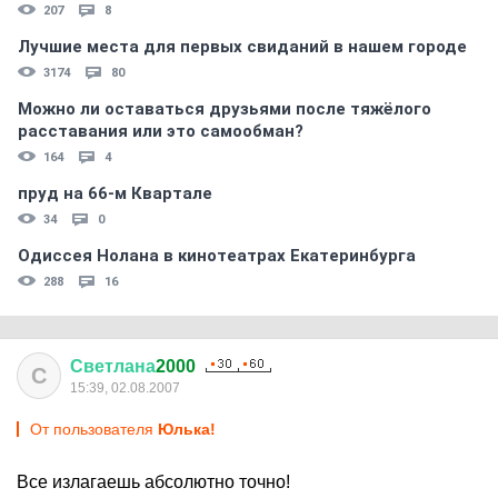
207
8
Лучшие места для первых свиданий в нашем городе
3174
80
Можно ли оставаться друзьями после тяжёлого
расставания или это самообман?
164
4
пруд на 66-м Квартале
34
0
Одиссея Нолана в кинотеатрах Екатеринбурга
288
16
Светлана
2000
С
15:39, 02.08.2007
От пользователя
Юлька!
Все излагаешь абсолютно точно!