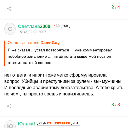
2
/
4
Светлана
2000
С
15:32, 02.08.2007
От пользователя
DamnGuy
Я же сказал .. устал повторяться ... уже комментировал
побобное заявление ... читай кстати выше мой пост он
ответит на твой вопрос ...
нет ответа, и иприт тоже четко сформулировала
вопрос! Убийцы и преступники за рулем - вы- мужчины!
И последние аварии тому доказательства! А тебе крыть
не чем , ты просто срешь и повизгиваешь.
3
/
3
Юлька
!
Ю