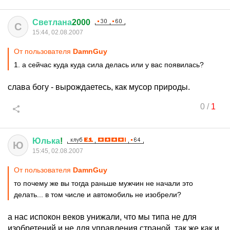
Светлана
2000
С
15:44, 02.08.2007
От пользователя
DamnGuy
1. а сейчас куда куда сила делась или у вас появилась?
слава богу - вырождаетесь, как мусор природы.
0
/
1
Юлька
!
Ю
15:45, 02.08.2007
От пользователя
DamnGuy
то почему же вы тогда раньше мужчин не начали это
делать... в том числе и автомобиль не изобрели?
а нас испокон веков унижали, что мы типа не для
изобретений и не для управления страной, так же как и