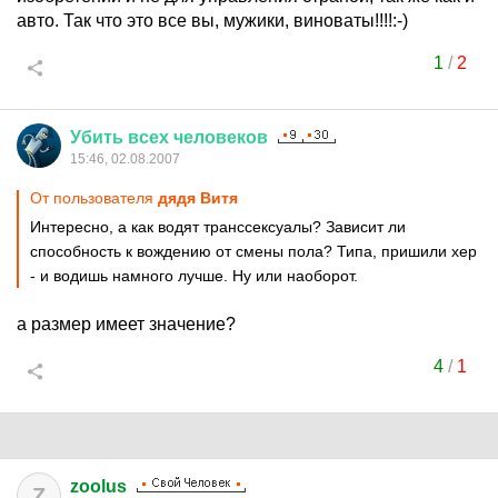
авто. Так что это все вы, мужики, виноваты!!!!:-)
1
/
2
Убить
всех
человеков
15:46, 02.08.2007
От пользователя
дядя Витя
Интересно, а как водят транссексуалы? Зависит ли
способность к вождению от смены пола? Типа, пришили хер
- и водишь намного лучше. Ну или наоборот.
а размер имеет значение?
4
/
1
zoolus
Z