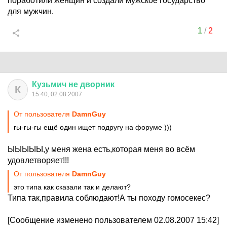
поработили женщин и создали мужское государство
для мужчин.
1
/
2
Кузьмич
не
дворник
К
15:40, 02.08.2007
От пользователя
DamnGuy
гы-гы-гы ещё один ищет подругу на форуме )))
ЫЫЫЫЫ,у меня жена есть,которая меня во всём
удовлетворяет!!!
От пользователя
DamnGuy
это типа как сказали так и делают?
Типа так,правила соблюдают!А ты походу гомосекес?
[Сообщение изменено пользователем 02.08.2007 15:42]