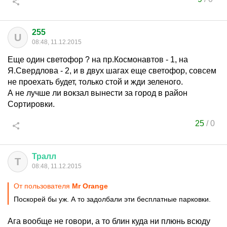
255
U
08:48, 11.12.2015
Еще один светофор ? на пр.Космонавтов - 1, на
Я.Свердлова - 2, и в двух шагах еще светофор, совсем
не проехать будет, только стой и жди зеленого.
А не лучше ли вокзал вынести за город в район
Сортировки.
25
/
0
Тралл
Т
08:48, 11.12.2015
От пользователя
Мr Orange
Поскорей бы уж. А то задолбали эти бесплатные парковки.
Ага вообще не говори, а то блин куда ни плюнь всюду