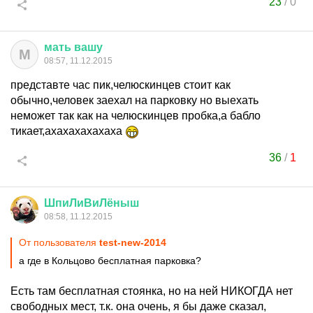
23
/
0
мать
вашу
М
08:57, 11.12.2015
представте час пик,челюскинцев стоит как
обычно,человек заехал на парковку но выехать
неможет так как на челюскинцев пробка,а бабло
тикает,ахахахахахаха
36
/
1
ШпиЛиВиЛёныш
08:58, 11.12.2015
От пользователя
test-new-2014
а где в Кольцово бесплатная парковка?
Есть там бесплатная стоянка, но на ней НИКОГДА нет
свободных мест, т.к. она очень, я бы даже сказал,