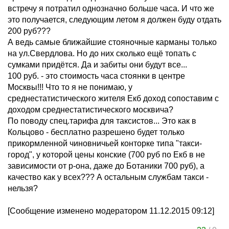
встречу я потратил однозначно больше часа. И что же
это получается, следующим летом я должен буду отдать
200 руб???
А ведь самые ближайшие стояночные карманы только
на ул.Свердлова. Но до них сколько ещё топать с
сумками придётся. Да и забиты они будут все...
100 руб. - это стоимость часа стоянки в центре
Москвы!!! Что то я не понимаю, у
среднестатистического жителя Екб доход сопоставим с
доходом среднестатистического москвича?
По поводу спец.тарифа для таксистов... Это как в
Кольцово - бесплатно разрешено будет только
прикормленной чиновничьей конторке типа "такси-
город", у которой цены конские (700 руб по Екб в не
зависимости от р-она, даже до Ботаники 700 руб), а
качество как у всех??? А остальным службам такси -
нельзя?
[Сообщение изменено модератором 11.12.2015 09:12]