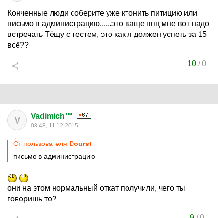
Конченные люди соберите уже ктонить питицию или
письмо в администрацию......это ваще ппц мне вот надо
встречать Тёщу с тестем, это как я должен успеть за 15
всё??
10
/
0
Vadimich™
V
08:48, 11.12.2015
От пользователя
Dourst
письмо в администрацию
они на этом нормальный откат получили, чего ты
говоришь то?
9
/
0