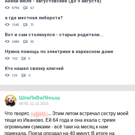
Анеки июле - августовские (до 9 августа)
8794
67
а где местная либерота?
1345
71
Вот и сам столкнулся - старые родители...
2486
35
Нужна помощь по электрике в каркасном доме
130
5
Кто нашел связку ключей
129
0
ШпиЛиВиЛёныш
08:55, 11.12.2015
Что творят,
... Этим летом встречал сестру моей
тещи из Иваново. Ей 64 года и она ехала с тремя
огромными сумками - всё таки на месяц к нам
приехала. Поезд опоздал на 40 минут. В итоге на