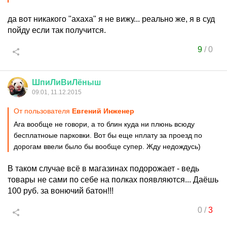
да вот никакого "ахаха" я не вижу... реально же, я в суд
пойду если так получится.
9
/
0
ШпиЛиВиЛёныш
09:01, 11.12.2015
От пользователя
Евгений Инженер
Ага вообще не говори, а то блин куда ни плюнь всюду
бесплатноые парковки. Вот бы еще нплату за проезд по
дорогам ввели было бы вообще супер. Жду недождусь)
В таком случае всё в магазинах подорожает - ведь
товары не сами по себе на полках появляются... Даёшь
100 руб. за вонючий батон!!!
0
/
3