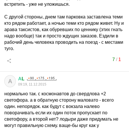
встретить - уже не уложишься.
С другой стороны, днем там парковка заставлена теми
кто рядом работает, а ночью теми кто рядом живет. Ну и
арава таксистов, как обуревших по ценнику (этих гнать
надо вообще) так и просто ждущих заказов. Ездили в
рабочий день человека проводить на поезд - с местами
туго.
7
/
1
А
L
А
09:19, 11.12.2015
нормально так. с космонавтов до свердлова +2
светофора. а в обратную сторону маловато - всего
один. непорядок. как будут с вокзала налево
поворачивать если их один поток пропускает по
светофору, а второй нет? лодыри даже придумать не
могут правильную схему. ваще-бы круг как у