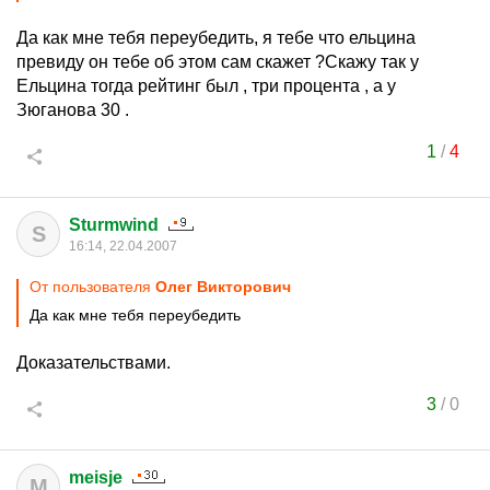
Да как мне тебя переубедить, я тебе что ельцина
превиду он тебе об этом сам скажет ?Скажу так у
Ельцина тогда рейтинг был , три процента , а у
Зюганова 30 .
1
/
4
Sturmwind
S
16:14, 22.04.2007
От пользователя
Олег Виктoрoвич
Да как мне тебя переубедить
Доказательствами.
3
/
0
meisje
M