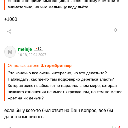
жестко и непримиримо защищать себя! потому и смотрите
внимательно, на чью мельницу воду льёте
+1000
0
meisje
M
16:18, 22.04.2007
От пользователя
Штормбриннер
Это конечно все очень интересно, но что делать-то?
Наблюдать, как где-то там подковерно дереться власть?
Которая живет в абсолютно параллельном мире, которая
никакого отношения не имеет к гражданам, но тем не менее
жрет на их деньги?
если бы у кого-то был ответ на Ваш вопрос, всё бы
давно изменилось.
1
/
3