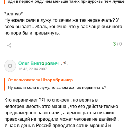
иди в первом ряду чем меньше таких придуроквы тем лучше.
*зевнув*
Ну ежели сели в лужу, то зачем же так нервничать? У
всех бывает... Жаль, конечно, что у вас чаще обычного -
но пора бы и привыкнуть.
3
/
0
Олег
Викт
o
р
o
вич
О
16:42, 22.04.2007
От пользователя
Штормбриннер
Ну ежели сели в лужу, то зачем же так нервничать?
Кто нервничает ?Я то спокоен , но верить в
непогрешимость этго марша , что его действительно
преднамернно разогнали , а демонсратны никаких
правокаций не прводили может человек не далёкий .
У нас в день в Россий прводится сотни мрашей и