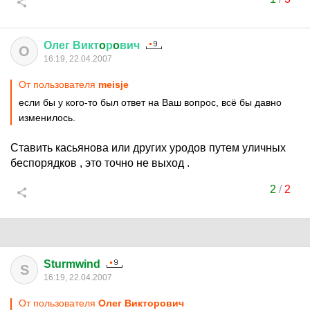
Олег
Викт
o
р
o
вич
О
16:19, 22.04.2007
От пользователя
meisje
если бы у кого-то был ответ на Ваш вопрос, всё бы давно
изменилось.
Ставить касьянова или других уродов путем уличных
беспорядков , это точно не выход .
2
/
2
Sturmwind
S
16:19, 22.04.2007
От пользователя
Олег Виктoрoвич