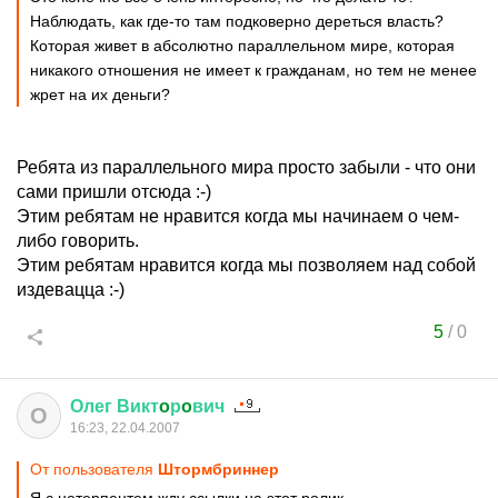
Наблюдать, как где-то там подковерно дереться власть?
Которая живет в абсолютно параллельном мире, которая
никакого отношения не имеет к гражданам, но тем не менее
жрет на их деньги?
Ребята из параллельного мира просто забыли - что они
сами пришли отсюда :-)
Этим ребятам не нравится когда мы начинаем о чем-
либо говорить.
Этим ребятам нравится когда мы позволяем над собой
издевацца :-)
5
/
0
Олег
Викт
o
р
o
вич
О
16:23, 22.04.2007
От пользователя
Штормбриннер