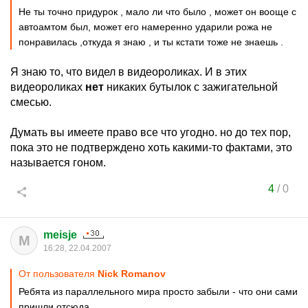
Не ты точно придурок , мало ли что было , может он вооще с
автоамтом был, может его намеренно ударили рожа не
понравилась ,откуда я знаю , и ты кстати тоже не знаешь .
Я знаю то, что видел в видеороликах. И в этих
видеороликах
нет
никаких бутылок с зажигательной
смесью.
Думать вы имеете право все что угодно. но до тех пор,
пока это не подтверждено хоть какими-то фактами, это
называется гоном.
4
/
0
meisje
M
16:28, 22.04.2007
От пользователя
Nick Romanov
Ребята из параллельного мира просто забыли - что они сами
пришли отсюда