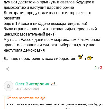
думают достаточно прыгнуть в светлое будущее,в
демократию и наступит царство божие
Демократия-продукт длительного исторического
развития
еще в 19 веке в цитаделе демократии(англии)
были ограничения при голосовании(материальный
ценз,образовательный ценз)
А у нас в Рассеи дали всем маргиналам и люмпенам
право голосования и считают либерасты,что у нас
наступила демократия
Да надо перестрелять всех либерастов
1
/
3
Олег
Викт
o
р
o
вич
О
16:17, 22.04.2007
От пользователя
meisje
а на том основании, что власть ясно дала понять, что будет