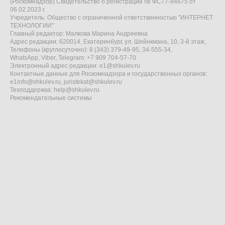
(Роскомнадзор) Свидетельство о регистрации № ФС77-84675 от
06.02.2023 г.
Учредитель: Общество с ограниченной ответственностью "ИНТЕРНЕТ
ТЕХНОЛОГИИ"
Главный редактор: Малкова Марина Андреевна
Адрес редакции: 620014, Екатеринбург, ул. Шейнкмана, 10, 3-й этаж,
Телефоны (круглосуточно): 8 (343) 379-49-95, 34-555-34,
WhatsApp, Viber, Telegram: +7 909 704-57-70
Электронный адрес редакции:
e1@shkulev.ru
Контактные данные для Роскомнадзора и государственных органов:
e1info@shkulev.ru
,
juristekat@shkulev.ru
Техподдержка:
help@shkulev.ru
Рекомендательные системы