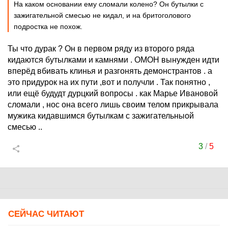
На каком основании ему сломали колено? Он бутылки с
зажигательной смесью не кидал, и на бритоголового
подростка не похож.
Ты что дурак ? Он в первом ряду из второго ряда
кидаются бутылками и камнями . ОМОН вынужден идти
вперёд вбивать клинья и разгонять демонстрантов . а
это придурок на их пути ,вот и получли . Так понятно ,
или ещё будудт дурцкий вопросы . как Марье Ивановой
сломали , нос она всего лишь своим телом прикрывала
мужика кидавшимся бутылкам с зажигательныой
смесью ..
3
/
5
СЕЙЧАС ЧИТАЮТ