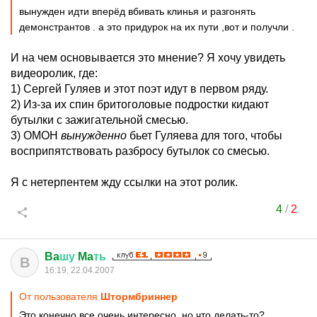
вынужден идти вперёд вбивать клинья и разгонять
демонстрантов . а это придурок на их пути ,вот и получли .
И на чем основывается это мнение? Я хочу увидеть
видеоролик, где:
1) Сергей Гуляев и этот поэт идут в первом ряду.
2) Из-за их спин бритоголовые подростки кидают
бутылки с зажигательной смесью.
3) ОМОН
вынужденно
бьет Гуляева для того, чтобы
восприпятствовать разбросу бутылок со смесью.
Я с нетерпентем жду ссылки на этот ролик.
4
/
2
Ba
шу
Ma
ть
B
16:19, 22.04.2007
От пользователя
Штормбриннер
Это конечно все очень интересно, но что делать-то?