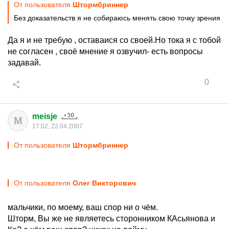
От пользователя
Штормбриннер
Без доказательств я не собираюсь менять свою точку зрения
Да я и не требую , оставаися со своей.Но тока я с тобой
не согласен , своё мнение я озвучил- есть вопросы
задавай.
0
meisje
M
17:02, 22.04.2007
От пользователя
Штормбриннер
От пользователя
Олег Виктoрoвич
мальчики, по моему, ваш спор ни о чём.
Шторм, Вы же не являетесь сторонником КАсьянова и