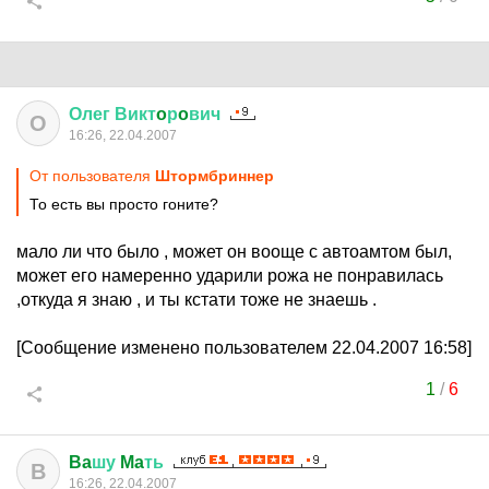
Олег
Викт
o
р
o
вич
О
16:26, 22.04.2007
От пользователя
Штормбриннер
То есть вы просто гоните?
мало ли что было , может он вооще с автоамтом был,
может его намеренно ударили рожа не понравилась
,откуда я знаю , и ты кстати тоже не знаешь .
[Сообщение изменено пользователем 22.04.2007 16:58]
1
/
6
Ba
шу
Ma
ть
B
16:26, 22.04.2007