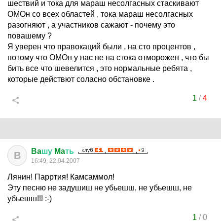
шествий и тока для мараш несолгасных стаскивают
ОМОн со всех областей , тока мараш несолгасных
разогняют , а участников сажают - почему это
повашему ?
Я уверен что правокаций были , на сто процентов ,
потому что ОМОн у нас не на стока отморожен , что бы
бить все что шевелится , это нормальные ребята ,
которые действют соласно обстановке .
1
/
4
Ba
шу
Ma
ть
B
16:49, 22.04.2007
Лянин! Парртия! Камсаммол!
Эту песню не задушиш не убьешш, не убьешш, не
убьешш!!! :-)
1
/
0