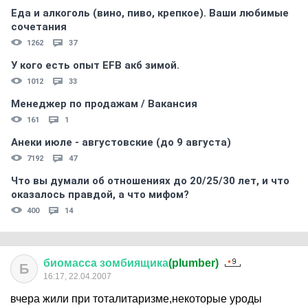
Еда и алкоголь (вино, пиво, крепкое). Ваши любимые
сочетания
1262
37
У кого есть опыт EFB акб зимой.
1012
33
Менеджер по продажам / Вакансия
161
1
Анеки июле - августовские (до 9 августа)
7192
47
Что вы думали об отношениях до 20/25/30 лет, и что
оказалось правдой, а что мифом?
400
14
биомасса
зомбиящика
(plumber)
Б
16:17, 22.04.2007
вчера жили при тоталитаризме,некоторые уроды