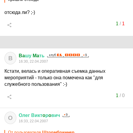
отсюда ли? ;-)
1
/
1
Ba
шу
Ma
ть
B
16:30, 22.04.2007
Кстати, велась и оперативная съемка данных
мероприятий - только она помечена как "для
служебного пользования" :-)
1
/
0
Олег
Викт
o
р
o
вич
О
16:33, 22.04.2007
От пользователя
Штормбриннер