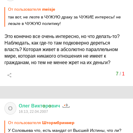
От пользователя
meisje
так вот, не лезте в ЧУЖУЮ драку за ЧУЖИЕ интересы! не
лезьте в ЧУЖУЮ политику!
Это конечно все очень интересно, но что делать-то?
Наблюдать, как где-то там подковерно дереться
власть? Которая живет в абсолютно параллельном
мире, которая никакого отношения не имеет к
гражданам, но тем не менее жрет на их деньги?
7
/
1
Олег
Викт
o
р
o
вич
О
16:13, 22.04.2007
От пользователя
Штормбриннер
У Соловьева что, есть мандат от Высшей Истины, что ли?