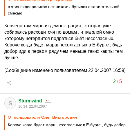
в этих видеороликах нет никаких бутылок с зажигательной
смесью
Кончено там мирная демонстрация , которая уже
собиралсь расходитсчя по домам , и тка злой омно
которому нетерпится подраться бьёт несогласных.
Короче когда будет марш несолгасных в Е-бурге , будь
добор иди в первом ряду чем меньше таких как ты тем
лучше.
[Сообщение изменено пользователем 22.04.2007 16:59]
2
/
5
Sturmwind
S
16:34, 22.04.2007
От пользователя
Олег Виктoрoвич
Короче когда будет марш несолгасных в Е-бурге , будь добор