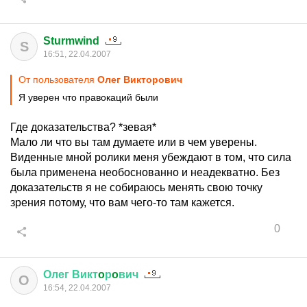
Sturmwind
S
16:51, 22.04.2007
От пользователя
Олег Виктoрoвич
Я уверен что правокаций были
Где доказательства? *зевая*
Мало ли что вы там думаете или в чем уверены.
Виденные мной ролики меня убеждают в том, что сила
была применена необоснованно и неадекватно. Без
доказательств я не собираюсь менять свою точку
зрения потому, что вам чего-то там кажется.
0
Олег
Викт
o
р
o
вич
О
16:54, 22.04.2007