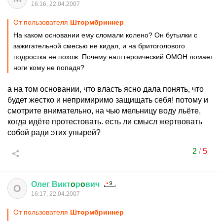
16:16, 22.04.2007
От пользователя
Штормбриннер
На каком основании ему сломали колено? Он бутылки с
зажигательной смесью не кидал, и на бритоголового
подростка не похож. Почему наш героический ОМОН ломает
ноги кому не попадя?
а на том основании, что власть ясно дала понять, что
будет жестко и непримиримо защищать себя! потому и
смотрите внимательно, на чью мельницу воду льёте,
когда идёте протестовать. есть ли смысл жертвовать
собой ради этих упырей?
2
/
5
Олег
Викт
o
р
o
вич
О
16:17, 22.04.2007
От пользователя
Штормбриннер