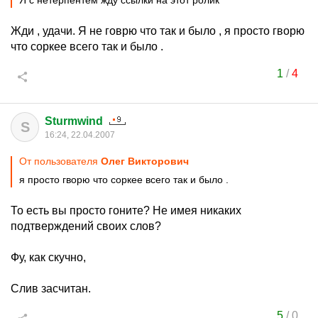
Я с нетерпентем жду ссылки на этот ролик
Жди , удачи. Я не говрю что так и было , я просто гворю
что соркее всего так и было .
1
/
4
Sturmwind
S
16:24, 22.04.2007
От пользователя
Олег Виктoрoвич
я просто гворю что соркее всего так и было .
То есть вы просто гоните? Не имея никаких
подтверждений своих слов?
Фу, как скучно,
Слив засчитан.
5
/
0