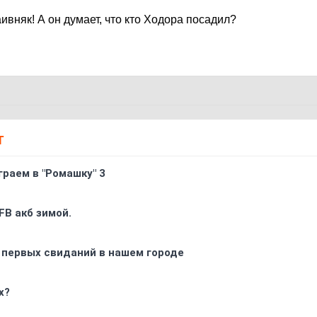
аивняк! А он думает, что кто Ходора посадил?
Т
граем в "Ромашку" 3
FB акб зимой.
 первых свиданий в нашем городе
х?