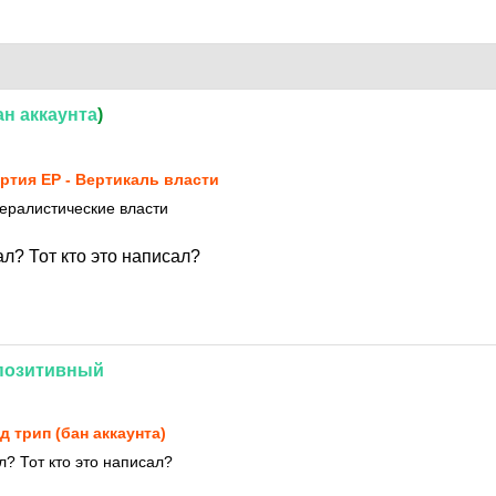
ан
аккаунта
)
ртия ЕР - Вертикаль власти
ералистические власти
ал? Тот кто это написал?
позитивный
д трип (бан аккаунта)
л? Тот кто это написал?