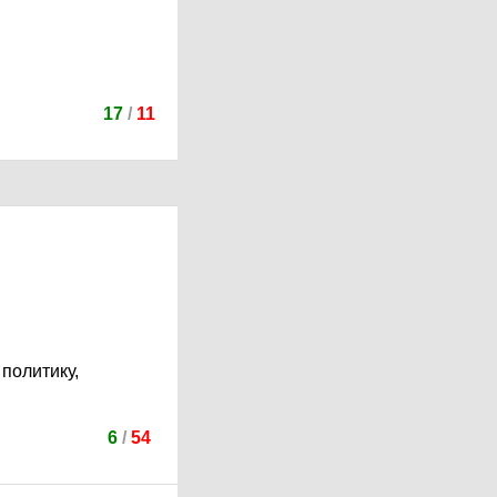
17
/
11
политику,
6
/
54