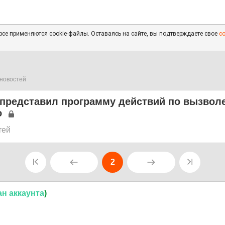
се применяются cookie-файлы. Оставаясь на сайте, вы подтверждаете свое
с
новостей
 представил программу действий по вызвол
о
тей
2
ан
аккаунта
)