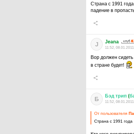
Страна с 1991 года
падение в пропаст
Jeana
J
11:52, 08.01.2011
Вор должен сидеть 
в стране будет!
Бэд
трип
(
б
Б
11:52, 08.01.2011
От пользователя
Па
Страна с 1991 года