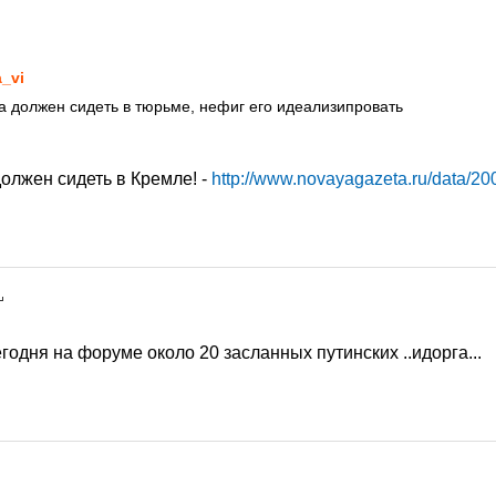
_vi
ца должен сидеть в тюрьме, нефиг его идеализипровать
 должен сидеть в Кремле! -
http://www.novayagazeta.ru/data/20
егодня на форуме около 20 засланных путинских ..идорга...