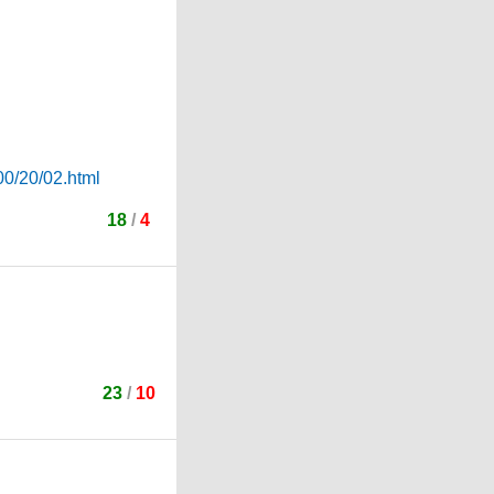
00/20/02.html
18
/
4
23
/
10