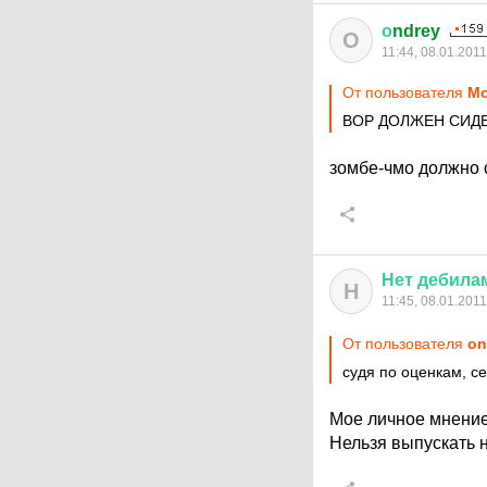
о
ndrey
О
11:44, 08.01.2011
От пользователя
Mo
ВОР ДОЛЖЕН СИД
зомбе-чмо должно с
Нет
дебила
Н
11:45, 08.01.2011
От пользователя
оn
судя по оценкам, се
Мое личное мнение,
Нельзя выпускать н