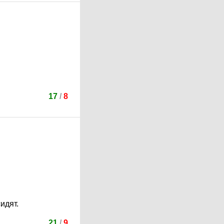
17
/
8
идят.
21
/
9