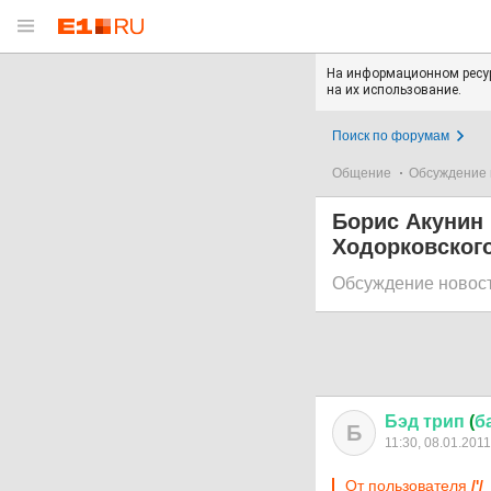
На информационном ресур
на их использование.
Поиск по форумам
Общение
Обсуждение 
Борис Акунин
Ходорковског
Обсуждение новос
Бэд
трип
(
б
Б
11:30, 08.01.2011
От пользователя
/'/