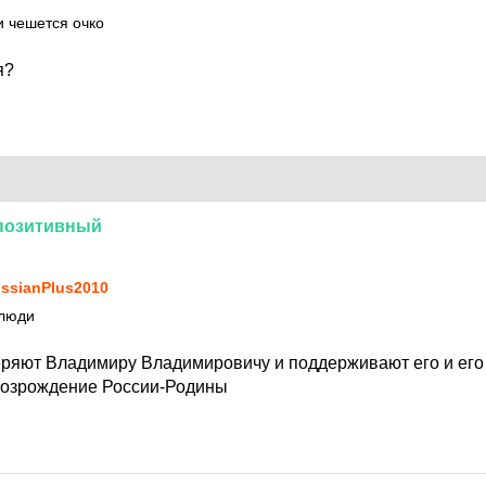
 и чешется очко
я?
позитивный
ssianPlus2010
 люди
ряют Владимиру Владимировичу и поддерживают его и его 
возрождение России-Родины