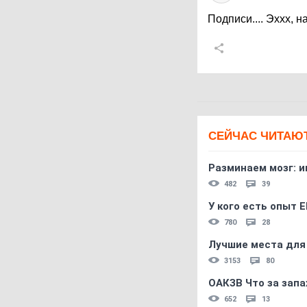
Подписи.... Эххх, н
СЕЙЧАС ЧИТАЮ
Разминаем мозг: и
482
39
У кого есть опыт E
780
28
Лучшие места для
3153
80
ОАКЗВ Что за запа
652
13