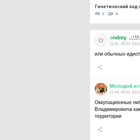
Генетический код 
2
0
о
ndrey
О
11:41, 08.01.2011
или обычных идиот
Молодой
и
11:44, 08.01.2011
Оккупационные либ
Владимировича как
территории