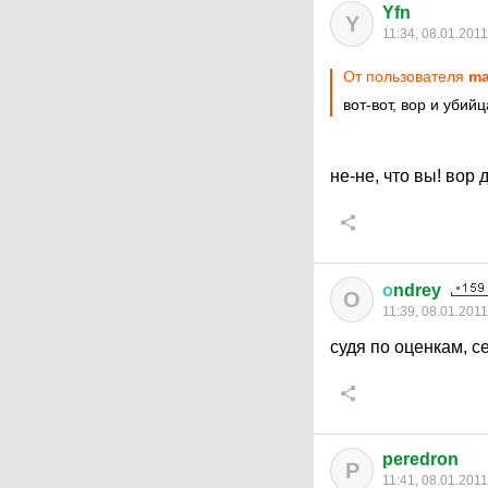
Yfn
Y
11:34, 08.01.2011
От пользователя
ma
вот-вот, вор и убий
не-не, что вы! вор
о
ndrey
О
11:39, 08.01.2011
судя по оценкам, с
peredron
P
11:41, 08.01.2011