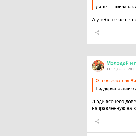
у этих ....швили так
А у тебя не чешетс
Молодой
и
11:34, 08.01.2011
От пользователя
Ru
Поддержите акцию
Люди всецело дове
направленную на 