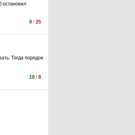
0 остановил
9
/
25
вать. Тогда порядок
18
/
8