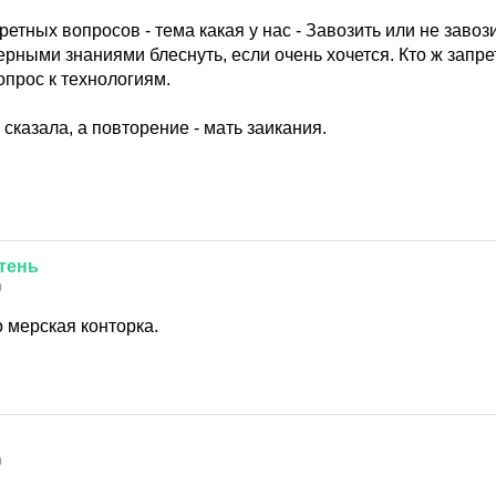
кретных вопросов - тема какая у нас - Завозить или не завоз
ерными знаниями блеснуть, если очень хочется. Кто ж запре
прос к технологиям.
 сказала, а повторение - мать заикания.
тень
0
 мерская конторка.
0