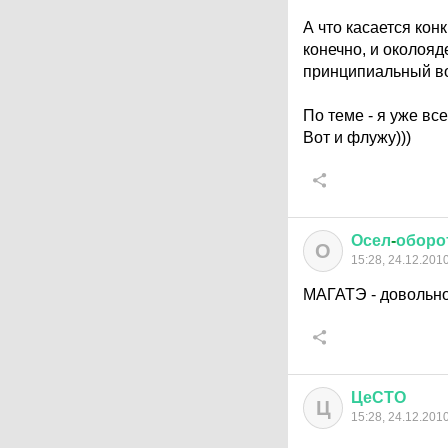
А что касается кон
конечно, и околояд
принципиальный во
По теме - я уже все
Вот и флужу)))
Осел
-
оборо
О
15:28, 24.12.201
МАГАТЭ - довольно
ЦеСТО
Ц
15:28, 24.12.201