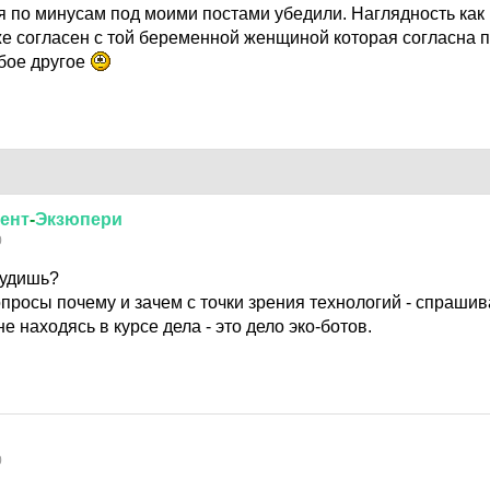
я по минусам под моими постами убедили. Наглядность как 
уже согласен с той беременной женщиной которая согласна 
бое другое
ент
-
Экзюпери
0
флудишь?
просы почему и зачем с точки зрения технологий - спрашива
е находясь в курсе дела - это дело эко-ботов.
0