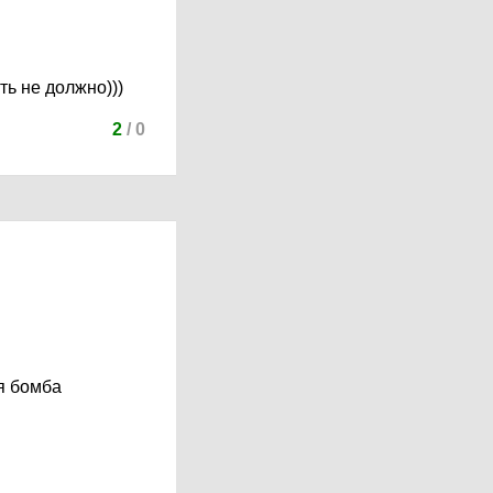
ть не должно)))
2
/
0
ая бомба