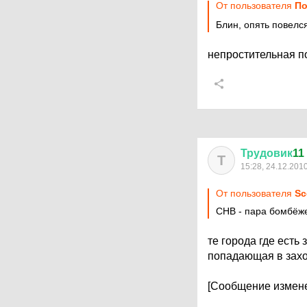
От пользователя
По
Блин, опять повелс
непростительная по
Трудовик
11
Т
15:28, 24.12.201
От пользователя
Sc
СНВ - пара бомбёжек
те города где есть
попадающая в захор
[Сообщение измене