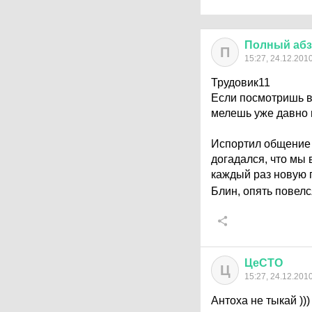
Полный
аб
П
15:27, 24.12.201
Трудовик11
Если посмотришь в
мелешь уже давно н
Испортил общение 
догадался, что мы 
каждый раз новую 
Блин, опять повел
ЦеСТО
Ц
15:27, 24.12.201
Антоха не тыкай )))