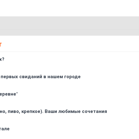
Т
х?
 первых свиданий в нашем городе
еревне"
ино, пиво, крепкое). Ваши любимые сочетания
тале