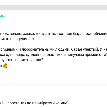
зац
0
нимательно, хамье, минусят только твои быдло-оскорблени
икто не оценивает.
с умными и любознательными людьми, баран упертый. И как
все одно лицо, купленное властями и получаем премии от е1
глупость написать надо?
ся
0
 (вы просто так по панибратски ко мне)