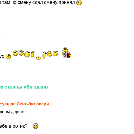
н там чо смену сдал смену принял
0
нус
из
страны
ублюдков
0
туан де Сент-Экзюпери
ерном дерьме
ебе в ротик?