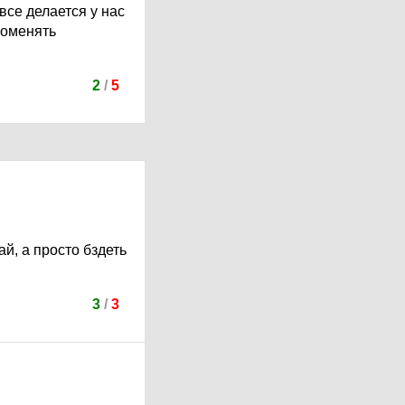
все делается у нас
поменять
2
/
5
й, а просто бздеть
3
/
3