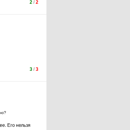
2
/
2
3
/
3
рно?
е. Его нельзя