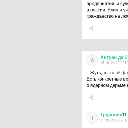
предприятия, и суд
в россии. Блин я 
гражданство на лю
Антуан
де
С
А
15:18, 24.12.201
...Жуть, ты то чё 
Есть конкретные во
о ядерном дерьме н
Трудовик
11
Т
15:20, 24.12.201