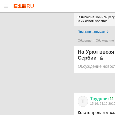
На информационном ресур
на их использование.
Поиск по форумам
Общение
Обсуждение 
На Урал ввозя
Сербии
Обсуждение новос
Трудовик
11
Т
15:16, 24.12.201
Кстате тролли мас