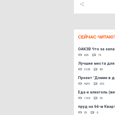
СЕЙЧАС ЧИТАЮ
ОАКЗВ Что за запа
625
13
Лучшие места для
3128
80
Проект "Домик в д
9691
353
Еда и алкоголь (в
1159
35
пруд на 66-м Квар
25
0