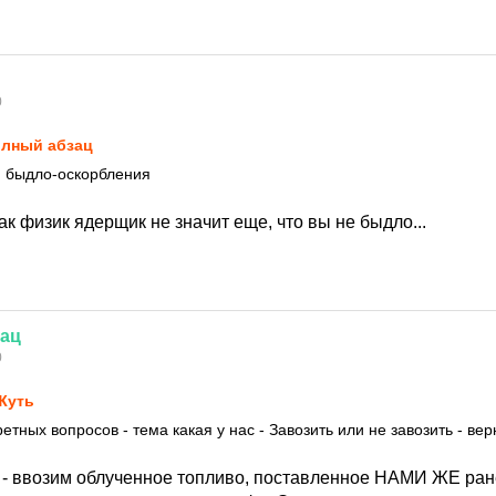
0
лный абзац
и быдло-оскорбления
ак физик ядерщик не значит еще, что вы не быдло...
зац
0
.Жуть
ретных вопросов - тема какая у нас - Завозить или не завозить - ве
 - ввозим облученное топливо, поставленное НАМИ ЖЕ ране