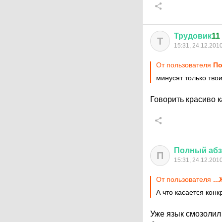
Трудовик
11
Т
15:31, 24.12.201
От пользователя
По
минусят только тво
Говорить красиво к
Полный
аб
П
15:31, 24.12.201
От пользователя
..
А что касается конк
Уже язык смозолил