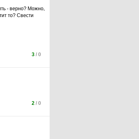
ить - верно? Можно,
тит то? Свести
3
/
0
2
/
0