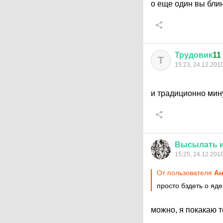
о еще один вы бли
Трудовик
11
Т
15:23, 24.12.201
и традиционно ми
Высылать
15:25, 24.12.201
От пользователя
Ан
просто бздеть о яд
можно, я покакаю т