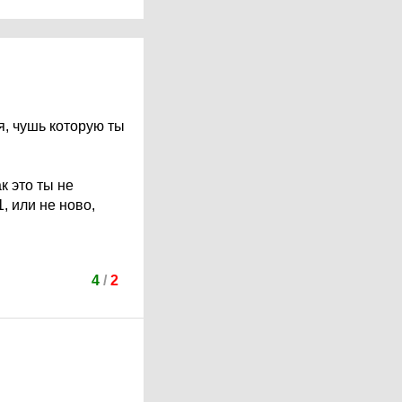
я, чушь которую ты
 это ты не
, или не ново,
4
/
2