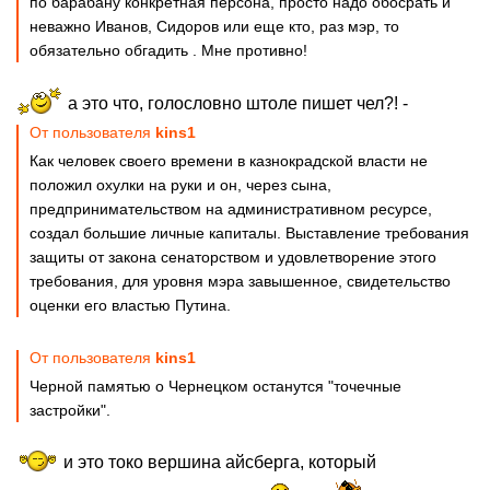
по барабану конкретная персона, просто надо обосрать и
неважно Иванов, Сидоров или еще кто, раз мэр, то
обязательно обгадить . Мне противно!
а это что, голословно штоле пишет чел?! -
От пользователя
kins1
Как человек своего времени в казнокрадской власти не
положил охулки на руки и он, через сына,
предпринимательством на административном ресурсе,
создал большие личные капиталы. Выставление требования
защиты от закона сенаторством и удовлетворение этого
требования, для уровня мэра завышенное, свидетельство
оценки его властью Путина.
От пользователя
kins1
Черной памятью о Чернецком останутся "точечные
застройки".
и это токо вершина айсберга, который