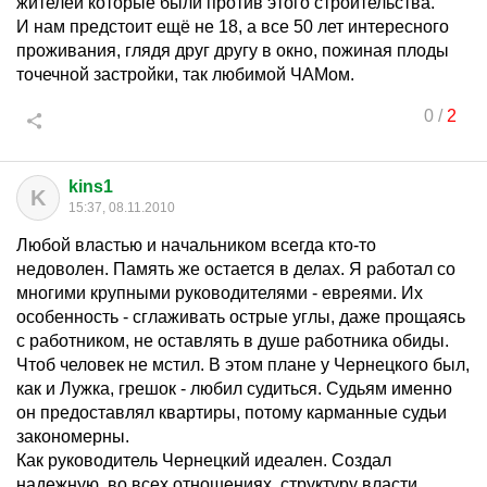
жителей которые были против этого строительства.
И нам предстоит ещё не 18, а все 50 лет интересного
проживания, глядя друг другу в окно, пожиная плоды
точечной застройки, так любимой ЧАМом.
0
/
2
kins1
K
15:37, 08.11.2010
Любой властью и начальником всегда кто-то
недоволен. Память же остается в делах. Я работал со
многими крупными руководителями - евреями. Их
особенность - сглаживать острые углы, даже прощаясь
с работником, не оставлять в душе работника обиды.
Чтоб человек не мстил. В этом плане у Чернецкого был,
как и Лужка, грешок - любил судиться. Судьям именно
он предоставлял квартиры, потому карманные судьи
закономерны.
Как руководитель Чернецкий идеален. Создал
надежную, во всех отношениях, структуру власти.