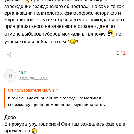
зарождении гражданского общества.... но сами то как
организации политологов, философоф, историков и
журналистов - самые отбросы и есть - никогда ничего
принципиального не заявляют в стране - даже по
отмене выборов губеров молчали в тряпочку
не
учоные они и небратья нам
1
/
1
:hi:
H
03:20, 08.11.2010
От пользователя
garyh™
в земельных отношениях в городе - земельная
сверхкоррупционная монополия муниципалитета
Дооо
В прокуратуру, товарисч! Они там заждались фактов и
аргументов