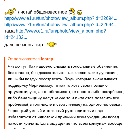
листай общеизвестное
http://www.e1.ru/fun/photo/view_album.php?id=22694...
http://www.e1.ru/fun/photo/view_album.php?id=22694...
тама
http://www.e1.ru/fun/photo/view_album.php?
id=24132...
дальше многа карт
От пользователя
leprep
Читаю тут! Как надоело слышать голословные обвинения,
без фактов, без доказательств, так клеше какие дурацкие,
лишь бы воздух посотрясать. Люди которые высказывают
поддержку Чернецкому, те как то хоть свою позицию
аргументируют, а кто обгаживает, те просто либо оскарбляют,
либо банальщину несут какую то и пытаются повесить все
проблемы( в том числе и свои личные) на одного человека .
Чернецкий умный и толковый руководитель и надо
избавляться от идиотской привычки всем уходящим вслед
пакости кричать. Есть ощущение что всем крикунам вообще