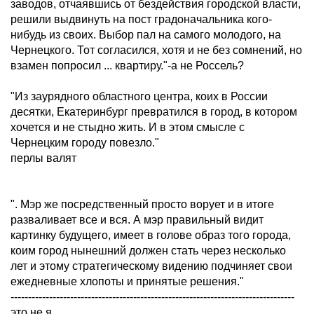
заводов, отчаявшись от бездействия городской власти,
решили выдвинуть на пост градоначальника кого-
нибудь из своих. Выбор пал на самого молодого, на
Чернецкого. Тот согласился, хотя и не без сомнений, но
взамен попросил ... квартиру."-а не Россель?
"Из заурядного областного центра, коих в России
десятки, Екатеринбург превратился в город, в котором
хочется и не стыдно жить. И в этом смысле с
Чернецким городу повезло."
перлы валят
". Мэр же посредственный просто ворует и в итоге
разваливает все и вся. А мэр правильный видит
картинку будущего, имеет в голове образ того города,
коим город нынешний должен стать через несколько
лет и этому стратегическому видению подчиняет свои
ежедневные хлопоты и принятые решения."
---------------------------------------------------------------------------------
это не я.