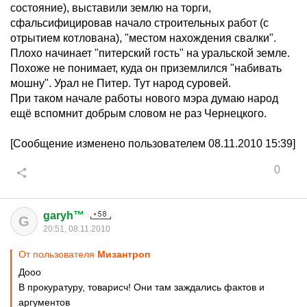
состояние), выставили землю на торги,
сфальсифицировав начало строительных работ (с
отрытием котлована), "местом нахождения свалки".
Плохо начинает "питерский гость" на уральской земле.
Похоже не понимает, куда он приземлился "набивать
мошну". Урал не Питер. Тут народ суровей.
При таком начале работы нового мэра думаю народ
ещё вспомнит добрым словом не раз Чернецкого.
[Сообщение изменено пользователем 08.11.2010 15:39]
0
garyh™
G
20:51, 08.11.2010
От пользователя
Mизaнтрoп
Дооо
В прокуратуру, товарисч! Они там заждались фактов и
аргументов