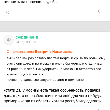
оставить на произвол судьбы
0
фердинанд
Ф
23:32, 09.11.2010
От пользователя
Беатриче Никитишна
вышибал как раз потому что там нефть и ср..ть по большому
счету они хотели на москву и очень бы мечтали отделиться
от россии. и чтобы их удержать - с москвы в татарстан все
время подачки..как и в
чечню, но здесь все завуалировано и помпезно
кстати да, у москвы есть такая особенность, подачки
давать, что не разбежались или ещё для чего-нибудь,
пример - когда из области хотели республику сделать