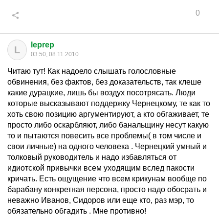
0
leprep
L
03:50, 08.11.2010
Читаю тут! Как надоело слышать голословные
обвинения, без фактов, без доказательств, так клеше
какие дурацкие, лишь бы воздух посотрясать. Люди
которые высказывают поддержку Чернецкому, те как то
хоть свою позицию аргументируют, а кто обгаживает, те
просто либо оскарбляют, либо банальщину несут какую
то и пытаются повесить все проблемы( в том числе и
свои личные) на одного человека . Чернецкий умный и
толковый руководитель и надо избавляться от
идиотской привычки всем уходящим вслед пакости
кричать. Есть ощущение что всем крикунам вообще по
барабану конкретная персона, просто надо обосрать и
неважно Иванов, Сидоров или еще кто, раз мэр, то
обязательно обгадить . Мне противно!