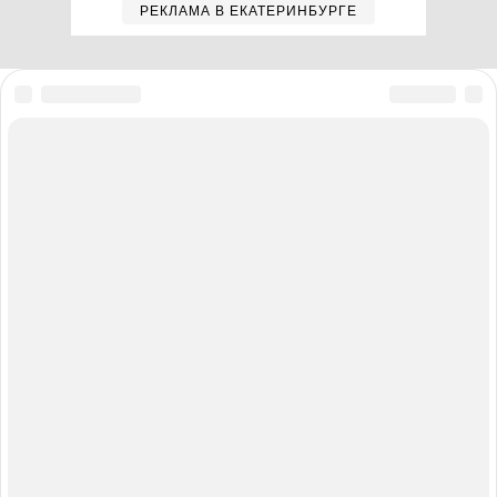
РЕКЛАМА В ЕКАТЕРИНБУРГЕ
Мы в соцсетях
Полная версия сайта
Реклама на E1.RU
Помощь по сайту