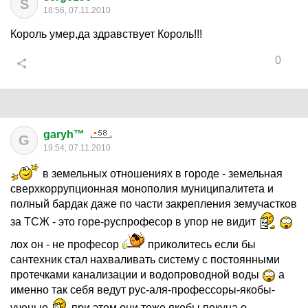
S
18:56, 07.11.2010
Король умер,да здравствует Король!!!
0
garyh™
G
19:54, 07.11.2010
в земельных отношениях в городе - земельная
сверхкоррупционная монополия муниципалитета и
полный бардак даже по части закрепления земучастков
за ТСЖ - это горе-руспрофесор в упор не видит
лох он - не професор
приколитесь если бы
сантехник стал нахваливать систему с постоянными
протечками канализации и водопроводной воды
а
именно так себя ведут рус-аля-профессоры-якобы-
ученые
при этом они тоже якобы пекуца о