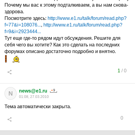
Почему мы вас к этому подталкиваем, а вы нам снова-
здорова.
Посмотрите здесь:
http://www.e1.ru/talk/forum/read.php?
f=77&i=108076...
,
http://www.e1.ru/talk/forum/read.php?
f=9&i=2923444...
Тут еще где-то рядом идут обсуждения. Решите для
себя чего вы хотите? Как это сделать на последних
форумах описано достаточно подробно и внятно.
1
/
0
news@e1.ru
N
01:08, 27.03.2010
Тема автоматически закрыта.
0