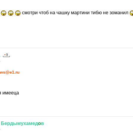
?
смотри чтоб на чашку мартини тибю не зоманил
а
4
ws@e1.ru
я имееца
Бердымухамед
o
в
4