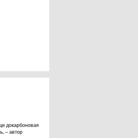
Еще докарбоновая
ь, – автор