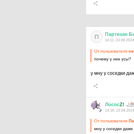
Партизан
Б
П
14:11, 23.08.202
От пользователя
ne
почему у нее усы?
у мну у соседки да
Лосос
Z!
14:16, 23.08.202
От пользователя
Па
мну у соседки даже