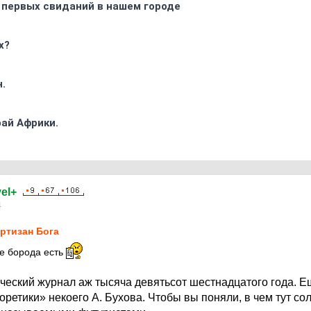
 первых свиданий в нашем городе
х?
.
ай Африки.
el+
4
ртизан Бога
же борода есть
ический журнал аж тысяча девятьсот шестнадцатого года. 
оретики» некоего А. Бухова. Чтобы вы поняли, в чем тут сол