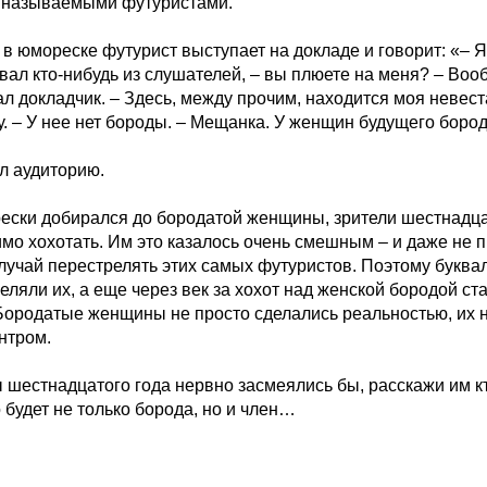
к называемыми футуристами.
 юмореске футурист выступает на докладе и говорит: «– Я
ивал кто-нибудь из слушателей, – вы плюете на меня? – Вооб
 докладчик. – Здесь, между прочим, находится моя невеста
у. – У нее нет бороды. – Мещанка. У женщин будущего боро
л аудиторию.
рески добирался до бородатой женщины, зрители шестнадца
мо хохотать. Им это казалось очень смешным – и даже не п
случай перестрелять этих самых футуристов. Поэтому буквал
ляли их, а еще через век за хохот над женской бородой ст
Бородатые женщины не просто сделались реальностью, их 
нтром.
шестнадцатого года нервно засмеялись бы, расскажи им кто
будет не только борода, но и член…