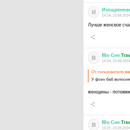
Изощренна
И
14:24, 23.08.202
Лучше женское сча
!
Во
Сне
Trav
В
14:24, 23.08.202
От пользователя
ок
У фсех баб волосн
женщины - потомк
!
Во
Сне
Trav
В
14:25, 23.08.202