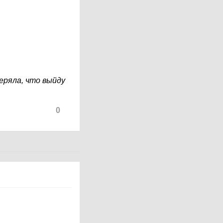
еряла, что выйду
0