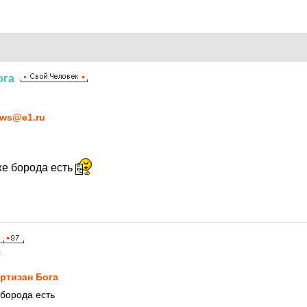
ога
4
ws@e1.ru
же борода есть
4
ртизан Бога
 борода есть