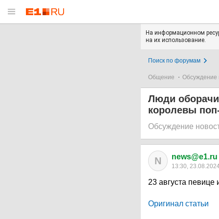
На информационном ресур
на их использование.
Поиск по форумам
Общение
Обсуждение 
Люди оборачи
королевы поп
Обсуждение новос
news@e1.ru
N
13:30, 23.08.202
23 августа певице 
Оригинал статьи