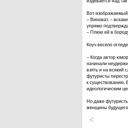
издевается над та
Вот изображаемый в
– Виноват, – вскак
упрямо подтверждал
– Плюю ей в бород
Коуч весело огляде
– Когда автор юмо
начинали неудержи
взять и на всякий 
футуристы перестре
к существованию. 
идеологическим це
Но даже футуристы 
женщины будущего 