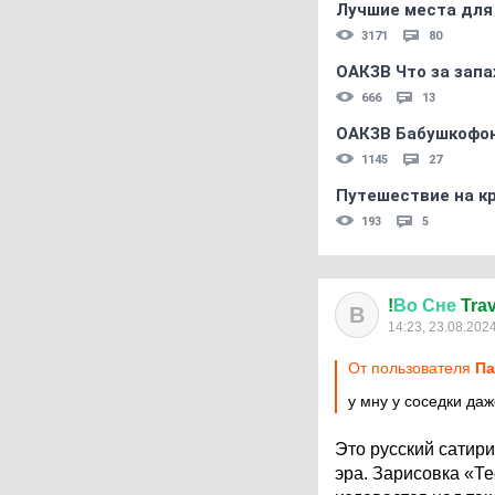
Лучшие места для
3171
80
ОАКЗВ Что за запа
666
13
ОАКЗВ Бабушкофон
1145
27
Путешествие на кр
193
5
!
Во
Сне
Trav
В
14:23, 23.08.202
От пользователя
Па
у мну у соседки да
Это русский сатир
эра. Зарисовка «Те