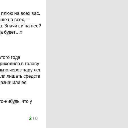
 плюю на всех вас.
ще на всех, –
. Значит, и на нее?
да будет…»
того года
риходило в голову
ьно через пару лет
али лишать средств
назначили ее
-нибудь, что у
2
/
0