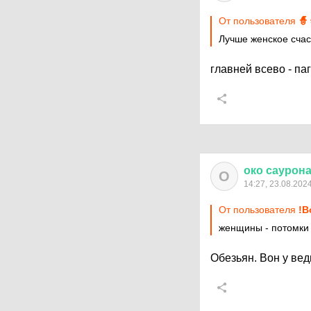
От пользователя
🧙
Лучше женское счас
главней всево - паг
око
саурон
О
14:27, 23.08.202
От пользователя
!В
женщины - потомки
Обезьян. Вон у ве