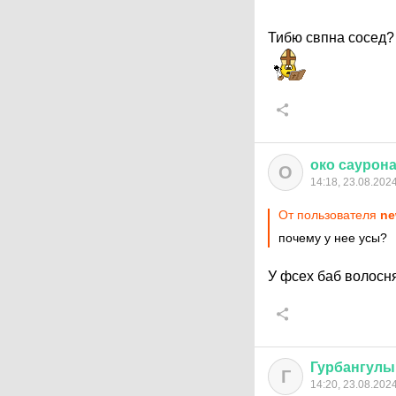
Тибю свпна сосед
око
саурон
О
14:18, 23.08.202
От пользователя
ne
почему у нее усы?
У фсех баб волосн
Гурбангулы
Г
14:20, 23.08.202