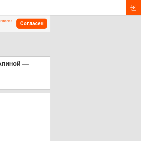
огласие
Согласен
Апиной —