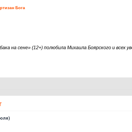
ртизан Бога
ака на сене» (12+) полюбила Михаила Боярского и всех ув
Т
юля)