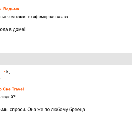
♀ Ведьма
тье чем какая то эфемерная слава
ода в доме!!
а
4
о Сне Travel+
 людей?!
дьмы спроси. Она же по любому брееца