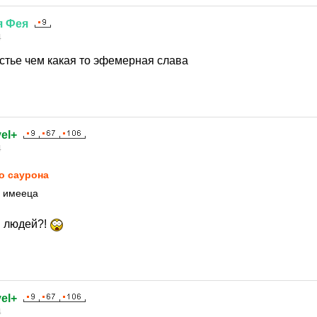
я
Фея
4
стье чем какая то эфемерная слава
el+
4
о саурона
я имееца
и людей?!
el+
4