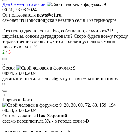
Дед
Семён
и
самогон
00:51, 23.08.2024
От пользователя
news@e1.ru
самолет из Новосибирска внезапно сел в Екатеринбурге
Это повод для новости. Что, собственно, случилось? Вы,
шкулёвцы, совсем деградировали? Скоро будете всему городу
торжественно сообщать, что д.головин успешно сходил
поссать в кусты?
2
/
3
g
Gector
08:04, 23.08.2024
десять к и поехали в челябу, мну на своём китайце отвезу..
0
п
Партизан
Бога
08:33, 23.08.2024
От пользователя
Ник Хороший
сэсемь переплюнула УА - в городе сели
:-D
видимо поле ночью не видно
:ultra: