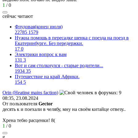
1
/
0
сейчас читают
Флудовая(конец июля)
22785
1579
Нужна помощь в пересадке щенка с поезда на поезд в
Екатеринбурге. Без передержки.
17
0
Электрики вопрос к вам
131
3
Вот и сам столкнулся - старые родители...
1934
35
Путешествие на край Африки.
154
5
Orin (Heating mains faction)
08:35, 23.08.2024
От пользователя
Gector
десять к и поехали в челябу, мну на своём китайце отвезу..
Хрена тебю расценки!
8(
1
/
0
g