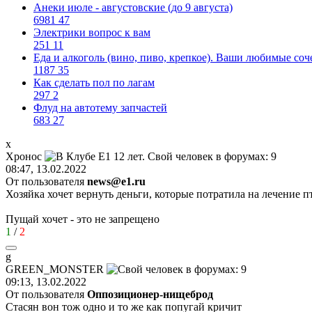
Анеки июле - августовские (до 9 августа)
6981
47
Электрики вопрос к вам
251
11
Еда и алкоголь (вино, пиво, крепкое). Ваши любимые соч
1187
35
Как сделать пол по лагам
297
2
Флуд на автотему запчастей
683
27
х
Хронос
08:47, 13.02.2022
От пользователя
news@e1.ru
Хозяйка хочет вернуть деньги, которые потратила на лечение 
Пущай хочет - это не запрещено
1
/
2
g
GREEN_MONSTER
09:13, 13.02.2022
От пользователя
Оппозиционер-нищеброд
Стасян вон тож одно и то же как попугай кричит