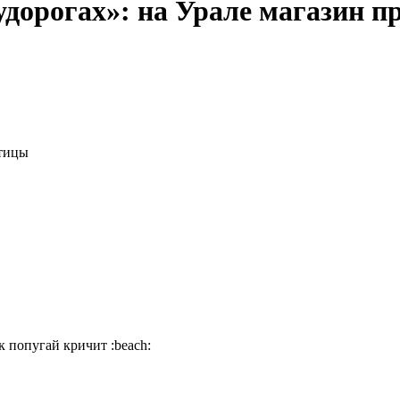
удорогах»: на Урале магазин пр
птицы
ак попугай кричит
:beach: