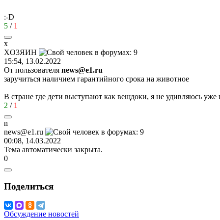
:-D
5
/
1
x
X
О
3
ЯИ
H
15:54, 13.02.2022
От пользователя
news@e1.ru
заручиться наличием гарантийного срока на животное
В стране где дети выступают как вещдоки, я не удивляюсь уже 
2
/
1
n
news@e1.ru
00:08, 14.03.2022
Тема автоматически закрыта.
0
Поделиться
Обсуждение новостей