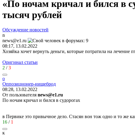
«По ночам кричал и бился в с
тысяч рублей
Обсуждение новостей
n
news@e1.ru
08:17, 13.02.2022
Хозяйка хочет вернуть деньги, которые потратила на лечение 
Оригинал статьи
2
/
3
о
Оппозиционер
-
нищеброд
08:28, 13.02.2022
От пользователя
news@e1.ru
По ночам кричал и бился в судорогах
в Первике это привычное дело. Стасян вон тож одно и то же к
16
/
1
к