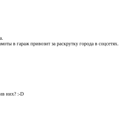
а.
моты в гараж привозит за раскрутку города в соцсетях.
тив них?
:-D