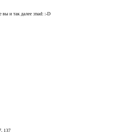
е вы и так далее
:mad:
:-D