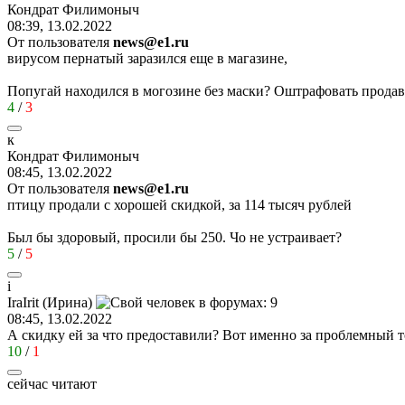
Кондрат
Филимоныч
08:39, 13.02.2022
От пользователя
news@e1.ru
вирусом пернатый заразился еще в магазине,
Попугай находился в могозине без маски? Оштрафовать продав
4
/
3
к
Кондрат
Филимоныч
08:45, 13.02.2022
От пользователя
news@e1.ru
птицу продали с хорошей скидкой, за 114 тысяч рублей
Был бы здоровый, просили бы 250. Чо не устраивает?
5
/
5
i
IraIrit (
Ирина
)
08:45, 13.02.2022
А скидку ей за что предоставили? Вот именно за проблемный то
10
/
1
сейчас читают