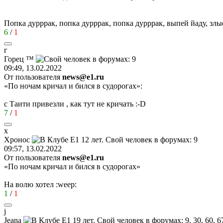
Попка дурррак, попка дурррак, попка дурррак, выпей йаду, злы
6
/
1
г
Горец
™
09:49, 13.02.2022
От пользователя
news@e1.ru
«По ночам кричал и бился в судорогах»:
с Таити привезли , как тут не кричать
:-D
7
/
1
х
Хронос
09:57, 13.02.2022
От пользователя
news@e1.ru
«По ночам кричал и бился в судорогах»
На волю хотел
:weep:
1
/
1
j
Jeana