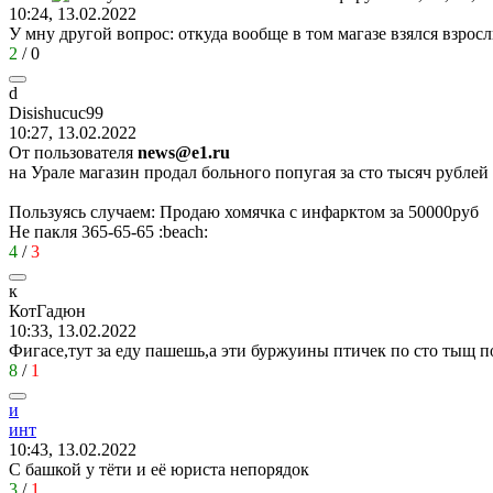
10:24, 13.02.2022
У мну другой вопрос: откуда вообще в том магазе взялся взро
2
/
0
d
Disishucuc99
10:27, 13.02.2022
От пользователя
news@e1.ru
на Урале магазин продал больного попугая за сто тысяч рублей
Пользуясь случаем: Продаю хомячка с инфарктом за 50000руб
Не пакля 365-65-65
:beach:
4
/
3
к
КотГадюн
10:33, 13.02.2022
Фигасе,тут за еду пашешь,а эти буржуины птичек по сто тыщ п
8
/
1
и
инт
10:43, 13.02.2022
С башкой у тёти и её юриста непорядок
3
/
1