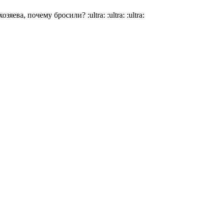
 хозяева, почему бросили?
:ultra:
:ultra:
:ultra: