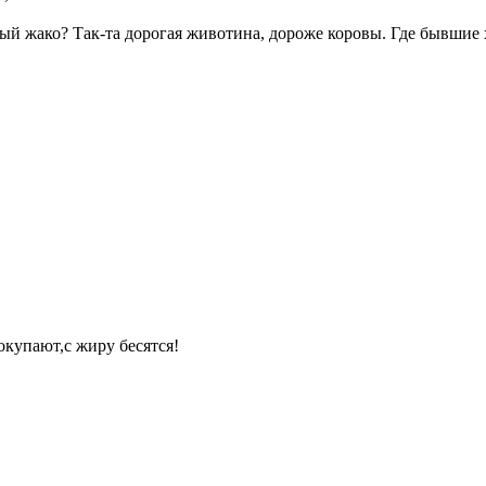
слый жако? Так-та дорогая животина, дороже коровы. Где бывшие
окупают,с жиру бесятся!