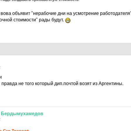
 вова объявит "нерабочие дни на усмотрение работодателя
очной стоимости" рады будут.
2
и
, правда не того который дип.почтой возят из Аргентины.
Бердымухамедов
2
о Сне Трэвел+