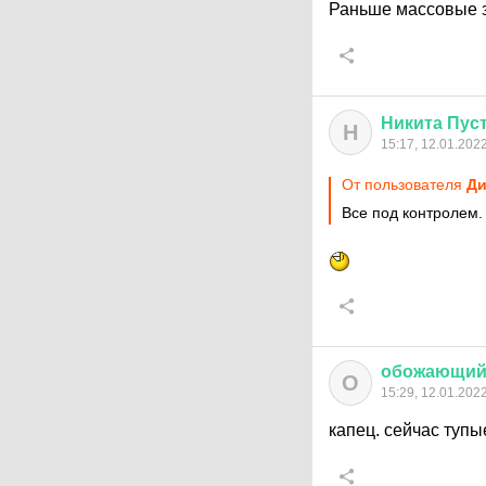
Раньше массовые 
Никита
Пус
Н
15:17, 12.01.202
От пользователя
Ди
Все под контролем.
обожающи
О
15:29, 12.01.202
капец. сейчас тупы