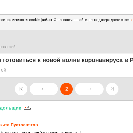
се применяются cookie-файлы. Оставаясь на сайте, вы подтверждаете свое
с
новостей
 готовиться к новой волне коронавируса в 
тей
2
дольщик
2
кита Пустосвятов
 Надо создавать прибавочную стоимость!