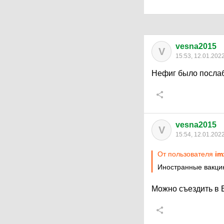
vesna2015
V
15:53, 12.01.202
Нефиг было послаб
vesna2015
V
15:54, 12.01.202
От пользователя
im
Иностранные вакци
Можно съездить в Е