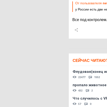
От пользователя
ne
у России есть две 
Все под контролем.
СЕЙЧАС ЧИТАЮ
Флудовая(конец и
22477
1552
пропало животное
432
2
Что случилось с V
57
0