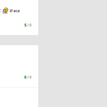
".
И все
5
/
0
6
/
0