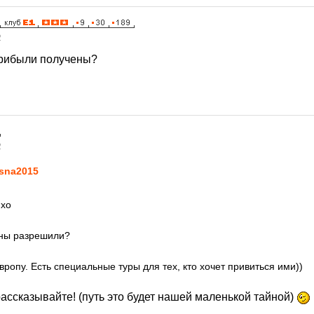
2
прибыли получены?
2
sna2015
mxo
ны разрешили?
ропу. Есть специальные туры для тех, кто хочет привиться ими))
рассказывайте! (путь это будет нашей маленькой тайной)