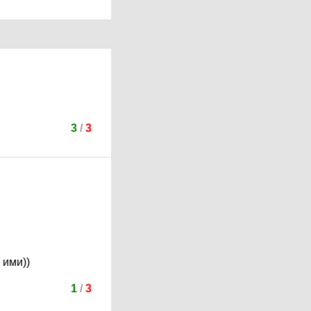
3
/
3
 ими))
1
/
3