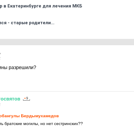
р в Екатеринбурге для лечения МКБ
ся - старые родители...
2
ины разрешили?
тосвятов
2
рбангулы Бердымухамедов
ть братские могилы, но нет сестринских??