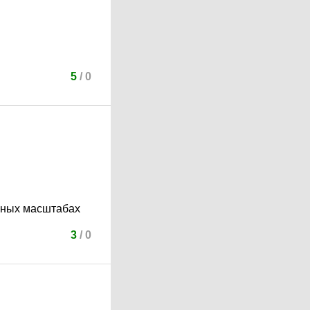
5
/
0
енных масштабах
3
/
0