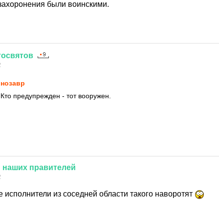
захоронения были воинскими.
тосвятов
2
нозавp
 Кто предупрежден - тот вооружен.
й
наших
правителей
2
е исполнители из соседней области такого наворотят