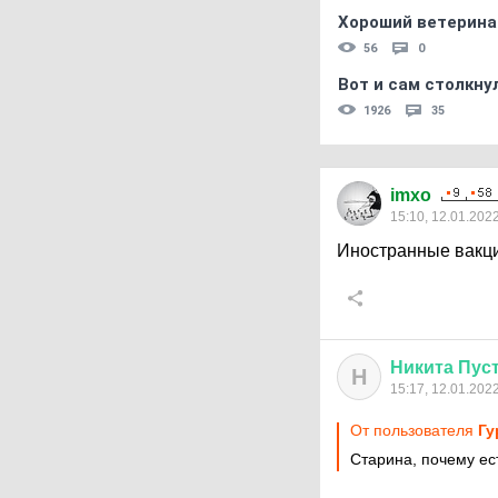
Хороший ветерина
56
0
Вот и сам столкнул
1926
35
imxo
15:10, 12.01.202
Иностранные вакц
Никита
Пус
Н
15:17, 12.01.202
От пользователя
Гу
Старина, почему ес