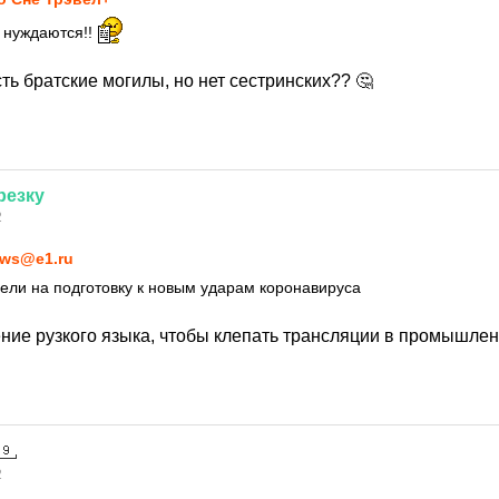
 нуждаются!!
ть братские могилы, но нет сестринских?? 🤔
резку
2
ws@e1.ru
дели на подготовку к новым ударам коронавируса
ение рузкого языка, чтобы клепать трансляции в промышл
2