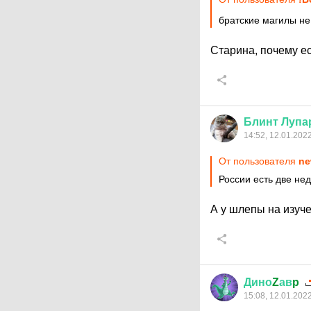
братские магилы не
Старина, почему ес
Блинт
Лупа
14:52, 12.01.202
От пользователя
ne
России есть две не
А у шлепы на изуч
Дино
Z
ав
p
15:08, 12.01.202