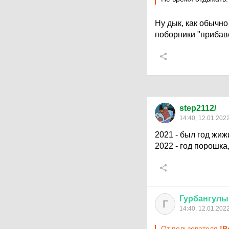
Ну дык, как обычно
поборники "прибав
step2112/
14:40, 12.01.202
2021 - был год жиж
2022 - год порошка
Гурбангулы
Г
14:40, 12.01.202
От пользователя
!В