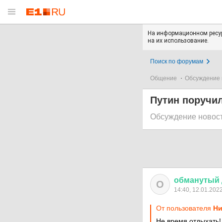
На информационном ресур
на их использование.
Поиск по форумам
Общение
Обсуждение 
Путин поручил
Обсуждение новос
обманутый
О
14:40, 12.01.202
От пользователя
Ни
Не время отдыхать!