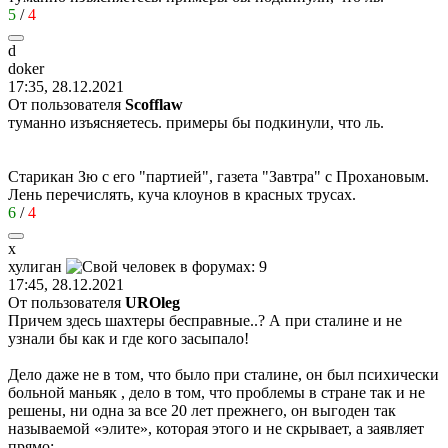
5
/
4
d
doker
17:35, 28.12.2021
От пользователя
Scofflaw
туманно изъясняетесь. примеры бы подкинули, что ль.
Старикан Зю с его "партией", газета "Завтра" с Прохановым.
Лень перечислять, куча клоунов в красных трусах.
6
/
4
х
хулиган
17:45, 28.12.2021
От пользователя
UROleg
Причем здесь шахтеры бесправные..? А при сталине и не
узнали бы как и где кого засыпало!
Дело даже не в том, что было при сталине, он был психически
больной маньяк , дело в том, что проблемы в стране так и не
решены, ни одна за все 20 лет прежнего, он выгоден так
называемой «элите», которая этого и не скрывает, а заявляет
прямо: