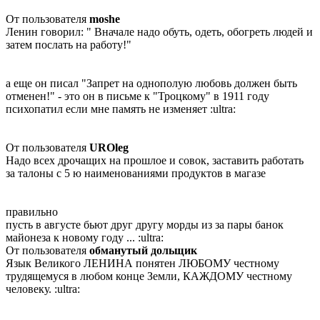
От пользователя
moshe
Ленин говорил: " Вначале надо обуть, одеть, обогреть людей и
затем послать на работу!"
а еще он писал "Запрет на однополую любовь должен быть
отменен!" - это он в письме к "Троцкому" в 1911 году
психопатил если мне память не изменяет
:ultra:
От пользователя
UROleg
Надо всех дрочащих на прошлое и совок, заставить работать
за талоны с 5 ю наименованиями продуктов в магазе
правильно
пусть в августе бьют друг другу морды из за пары банок
майонеза к новому году ...
:ultra:
От пользователя
обманутый дольщик
Язык Великого ЛЕНИНА понятен ЛЮБОМУ честному
трудящемуся в любом конце Земли, КАЖДОМУ честному
человеку.
:ultra: