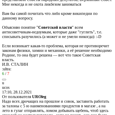
Мне некогда и не охота ликбезом заниматься
Вам бы самой почитать что либо кроме википедии по
данному вопросу.
Объясняю понятие "
Советской власти
" всем
антисоветчикам-недоумкам, которые даже "гуглить", т.е.
списывать разучились (а может и не умели никогда):
:-D
Если возникает какая-то проблема, которая не противоречит
законам физики, химии и механики, а её решение необходимо
Родине, то она будет решена — вот что такое Советская
власть.
И.В. СТАЛИН
:ultra:
6
/
7
u
ucos
17:10, 28.12.2021
От пользователя
UROleg
Надо всех дрочащих на прошлое и совок, заставить работать
за талоны с 5 ю наименованиями продуктов в магазе , а на
лето в гулаг отправлять, ломом добывать щебень, чтоб здесь