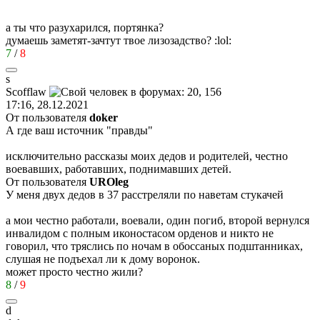
а ты что разухарился, портянка?
думаешь заметят-зачтут твое лизозадство?
:lol:
7
/
8
s
Scofflaw
17:16, 28.12.2021
От пользователя
doker
А где ваш источник "правды"
исключительно рассказы моих дедов и родителей, честно
воевавших, работавших, поднимавших детей.
От пользователя
UROleg
У меня двух дедов в 37 расстреляли по наветам стукачей
а мои честно работали, воевали, один погиб, второй вернулся
инвалидом с полным иконостасом орденов и никто не
говорил, что тряслись по ночам в обоссаных подштанниках,
слушая не подъехал ли к дому воронок.
может просто честно жили?
8
/
9
d