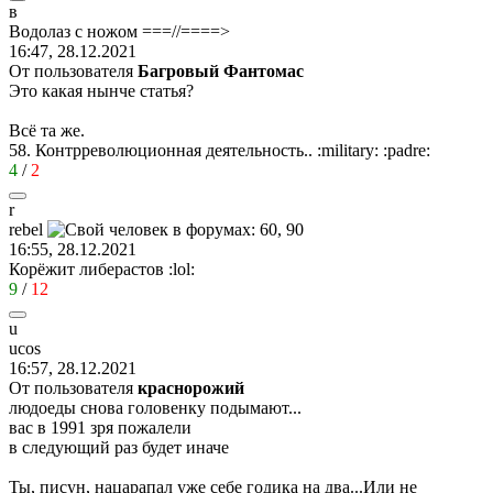
в
Водолаз
с
ножом
===//====>
16:47, 28.12.2021
От пользователя
Багровый Фантомас
Это какая нынче статья?
Всё та же.
58. Контрреволюционная деятельность..
:military:
:padre:
4
/
2
r
rebel
16:55, 28.12.2021
Корёжит либерастов
:lol:
9
/
12
u
ucos
16:57, 28.12.2021
От пользователя
краснорожий
людоеды снова головенку подымают...
вас в 1991 зря пожалели
в следующий раз будет иначе
Ты, писун, нацарапал уже себе годика на два...Или не