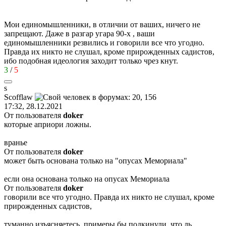
Мои единомышленники, в отличии от ваших, ничего не
запрещают. Даже в разгар угара 90-х , ваши
единомышленники резвились и говорили все что угодно.
Правда их никто не слушал, кроме прирожденных садистов,
ибо подобная идеология заходит только чрез кнут.
3
/
5
s
Scofflaw
17:32, 28.12.2021
От пользователя
doker
которые априори ложны.
вранье
От пользователя
doker
может быть основана только на "опусах Мемориала"
если она основана только на опусах Мемориала
От пользователя
doker
говорили все что угодно. Правда их никто не слушал, кроме
прирожденных садистов,
туманно изъясняетесь. примеры бы подкинули, что ль.