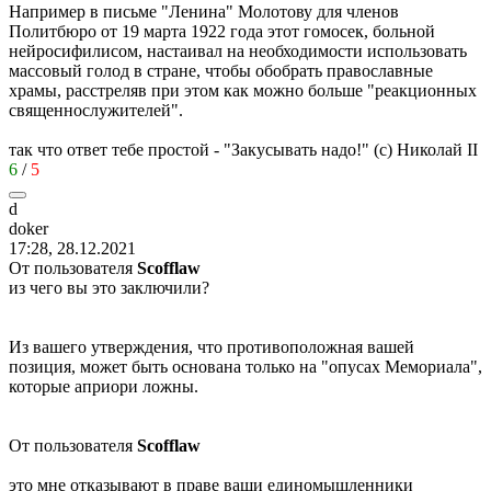
Например в письме "Ленина" Молотову для членов
Политбюро от 19 марта 1922 года этот гомосек, больной
нейросифилисом, настаивал на необходимости использовать
массовый голод в стране, чтобы обобрать православные
храмы, расстреляв при этом как можно больше "реакционных
священнослужителей".
так что ответ тебе простой - "Закусывать надо!" (с) Николай II
6
/
5
d
doker
17:28, 28.12.2021
От пользователя
Scofflaw
из чего вы это заключили?
Из вашего утверждения, что противоположная вашей
позиция, может быть основана только на "опусах Мемориала",
которые априори ложны.
От пользователя
Scofflaw
это мне отказывают в праве ваши единомышленники