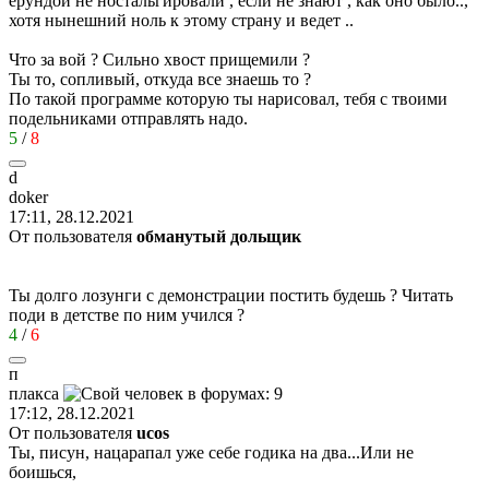
ерундой не ностальгировали , если не знают , как оно было..,
хотя нынешний ноль к этому страну и ведет ..
Что за вой ? Сильно хвост прищемили ?
Ты то, сопливый, откуда все знаешь то ?
По такой программе которую ты нарисовал, тебя с твоими
подельниками отправлять надо.
5
/
8
d
doker
17:11, 28.12.2021
От пользователя
обманутый дольщик
Ты долго лозунги с демонстрации постить будешь ? Читать
поди в детстве по ним учился ?
4
/
6
п
плак
c
а
17:12, 28.12.2021
От пользователя
ucos
Ты, писун, нацарапал уже себе годика на два...Или не
боишься,