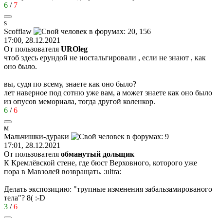
6
/
7
s
Scofflaw
17:00, 28.12.2021
От пользователя
UROleg
чтоб здесь ерундой не ностальгировали , если не знают , как
оно было.
вы, судя по всему, знаете как оно было?
лет наверное под сотню уже вам, а может знаете как оно было
из опусов мемориала, тогда другой коленкор.
6
/
6
м
Мальчишки
-
дураки
17:01, 28.12.2021
От пользователя
обманутый дольщик
К Кремлёвской стене, где бюст Верховного, которого уже
пора в Мавзолей возвращать.
:ultra:
Делать экспозицию: "трупные изменения забальзамированого
тела"?
8(
:-D
3
/
6