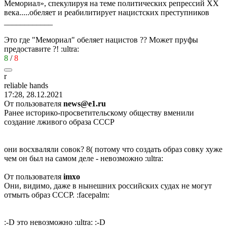
Мемориал», спекулируя на теме политических репрессий XX
века.....обеляет и реабилитирует нацистских преступников
____________
Это где "Мемориал" обеляет нацистов ?? Может пруфы
предоставите ?!
:ultra:
8
/
8
r
reliable hands
17:28, 28.12.2021
От пользователя
news@e1.ru
Ранее историко-просветительскому обществу вменили
создание лживого образа СССР
они восхваляли совок?
8(
потому что создать образ совку хуже
чем он был на самом деле - невозможно
:ultra:
От пользователя
imxo
Они, видимо, даже в нынешних российских судах не могут
отмыть образ СССР.
:facepalm:
:-D
это невозможно
:ultra:
:-D