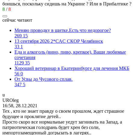
боишься, поскольку сидишь на Украине ? Или в Прибалтике ?
8
/
8
сейчас читают
Меняю проводку в щитке.Есть что недорогое?
269
15
13 сентября 2026 2*CAC СКОР Челябинск
33
1
Еда и алкоголь (вино, пиво, крепкое). Ваши любимые
сочетания
1129
35
Хороший ветеринар в Екатеринбурге для лечения МКБ
56
0
От Усвы до Чусового сплав.
347
5
u
UROleg
16:58, 28.12.2021
Тех , кто не знает правду о своем прошлом, ждет страшное
будущее и проклятие детей..
Просто скоро все нормальные уедут загнивать на Запад, а
патриотическая голодрань будет хрен без соли,
импортозамещенный догрызать в лагерях..