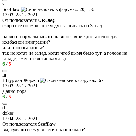
s
Scofflaw
17:03, 28.12.2021
От пользователя
UROleg
скоро все нормальные уедут загнивать на Запад
пардон, нормальные-это наворовавшие достаточно для
колбасной эмиграции?
или пропагандоны?
так не хотят на запад, хотят чтоб вымя было тут, а голова на
западе, вместе с детишками
:-)
6
/
5
ш
Штурман
ЖоржЪ
17:03, 28.12.2021
Давно пора
6
/
5
d
doker
17:04, 28.12.2021
От пользователя
Scofflaw
вы, судя по всему, знаете как оно было?