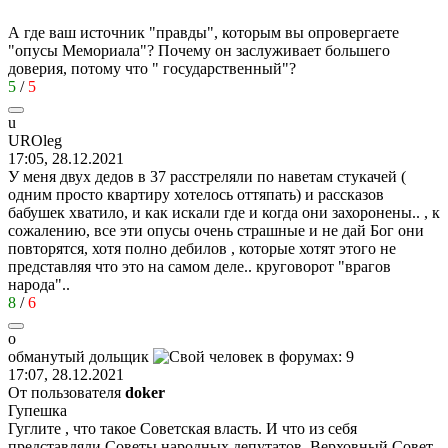
А где ваш источник "правды", которым вы опровергаете
"опусы Мемориала"? Почему он заслуживает большего
доверия, потому что " государственный"?
5
/
5
u
UROleg
17:05, 28.12.2021
У меня двух дедов в 37 расстреляли по наветам стукачей (
одним просто квартиру хотелось оттяпать) и рассказов
бабушек хватило, и как искали где и когда они захоронены.. , к
сожалению, все эти опусы очень страшные и не дай Бог они
повторятся, хотя полно дебилов , которые хотят этого не
представляя что это на самом деле.. круговорот "врагов
народа"..
8
/
6
о
обманутый
дольщик
17:07, 28.12.2021
От пользователя
doker
Гупешка
Гуглите , что такое Советская власть. И что из себя
представляли Советы народных депутатов, Верховный Совет.