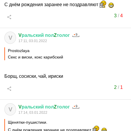
С днём рождения заранее не поздравляют
3
/
4
V
ральский
пол
Z
толог
V
17:11, 03.01.2022
Prostozlaya
Секс и виски, кокс карибский
Борщ, сосиски, чай, ириски
2
/
1
V
ральский
пол
Z
толог
V
17:14, 03.01.2022
Щенятки-пушистики.
С днём рождения заранее не поздравляют