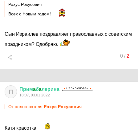
Рохус Рохусович
Всех с Новым годом!
Сын Израилев поздравляет православных с советским
праздником? Одобряю.
0
/
2
Прим
a
б
a
лерина
П
18:07, 03.01.2022
От пользователя
Рохус Рохусович
Катя красотка!