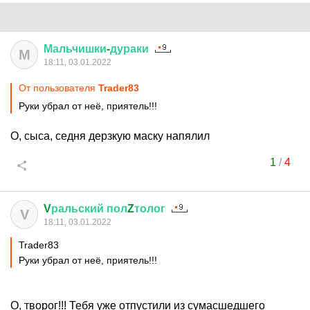
Мальчишки
-
дураки
М
18:11, 03.01.2022
От пользователя
Trader83
Руки убрал от неё, приятель!!!
О, сыса, седня дерзкую маску напялил
1
/
4
V
ральский
пол
Z
толог
V
18:11, 03.01.2022
Trader83
Руки убрал от неё, приятель!!!
О, творог!!! Тебя уже отпустили из сумасшедшего