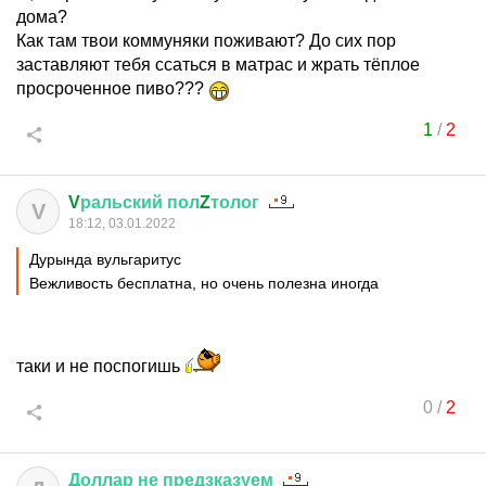
дома?
Как там твои коммуняки поживают? До сих пор
заставляют тебя ссаться в матрас и жрать тёплое
просроченное пиво???
1
/
2
V
ральский
пол
Z
толог
V
18:12, 03.01.2022
Дурында вульгаритус
Вежливость бесплатна, но очень полезна иногда
таки и не поспогишь
0
/
2
Доллар
не
предзказуем