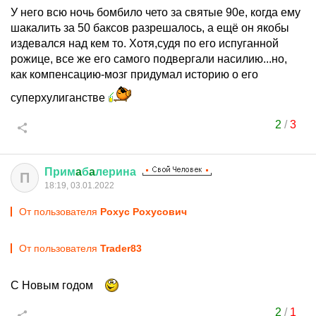
У него всю ночь бомбило чето за святые 90е, когда ему
шакалить за 50 баксов разрешалось, а ещё он якобы
издевался над кем то. Хотя,судя по его испуганной
рожице, все же его самого подвергали насилию...но,
как компенсацию-мозг придумал историю о его
суперхулиганстве
2
/
3
Прим
a
б
a
лерина
П
18:19, 03.01.2022
От пользователя
Рохус Рохусович
От пользователя
Trader83
С Новым годом
2
/
1