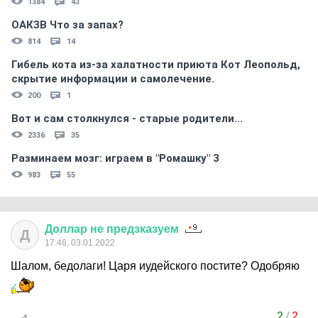
1384
43
ОАКЗВ Что за запах?
814
14
Гибель кота из-за халатности приюта Кот Леопольд,
скрытиe информации и самолечение.
200
1
Вот и сам столкнулся - старые родители...
2336
35
Разминаем мозг: играем в "Ромашку" 3
983
55
Доллар
не
предзказуем
Д
17:46, 03.01.2022
Шалом, бедолаги! Царя иудейского постите? Одобряю
2
/
2