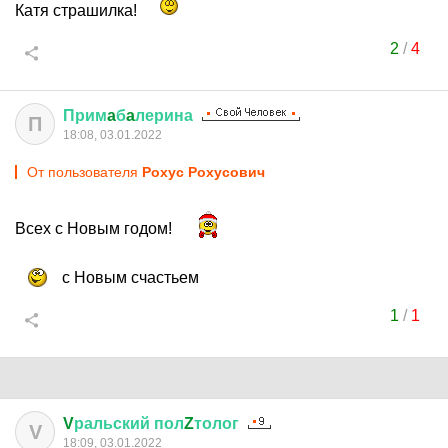
Катя страшилка!
2
/
4
Прим
a
б
a
лерина
П
18:08, 03.01.2022
От пользователя
Рохус Рохусович
Всех с Новым годом!
с Новым счастьем
1
/
1
V
ральский
пол
Z
толог
V
18:09, 03.01.2022