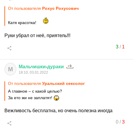
От пользователя
Рохус Рохусович
Катя красотка!
Руки убрал от неё, приятель!!!
3
/
1
Мальчишки
-
дураки
М
18:10, 03.01.2022
От пользователя
Уральский сексолог
А главное – с какой целью?
За ето жи не заплатят!
Вежливость бесплатна, но очень полезна иногда
0
/
3