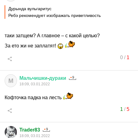
Дурында вульгаритус
Ребэ рекомендует изображать приветливость
таки затщем? А главное – с какой целью?
За ето жи не заплатят!
0
/
1
Мальчишки
-
дураки
М
18:09, 03.01.2022
Кофточка падка на лесть
1
/
5
Trader83
18:09, 03.01.2022