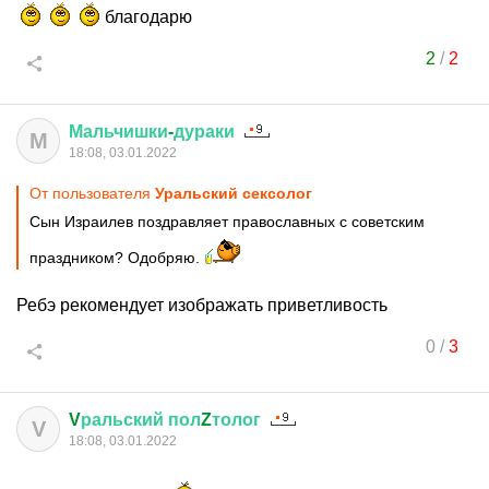
благодарю
2
/
2
Мальчишки
-
дураки
М
18:08, 03.01.2022
От пользователя
Уральский сексолог
Сын Израилев поздравляет православных с советским
праздником? Одобряю.
Ребэ рекомендует изображать приветливость
0
/
3
V
ральский
пол
Z
толог
V
18:08, 03.01.2022