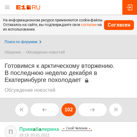
На информационном ресурсе применяются cookie-файлы.
Согласен
Оставаясь на сайте, вы подтверждаете свое
согласие
на
их использование.
Поиск по форумам
Общение
Обсуждение новостей
Готовимся к арктическому вторжению.
В последнюю неделю декабря в
Екатеринбурге похолодает
Обсуждение новостей
102
Прим
a
б
a
лерина
П
16:19, 03.01.2022