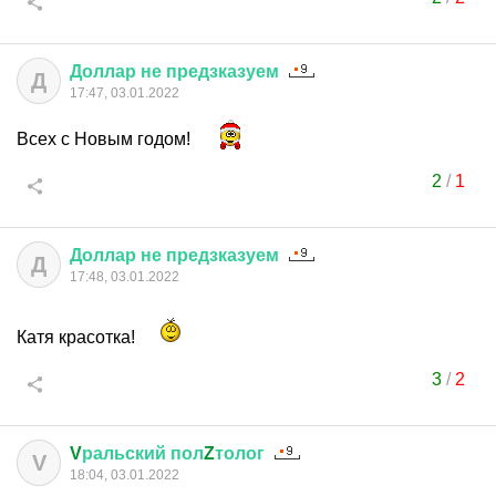
Доллар
не
предзказуем
Д
17:47, 03.01.2022
Всех с Новым годом!
2
/
1
Доллар
не
предзказуем
Д
17:48, 03.01.2022
Катя красотка!
3
/
2
V
ральский
пол
Z
толог
V
18:04, 03.01.2022