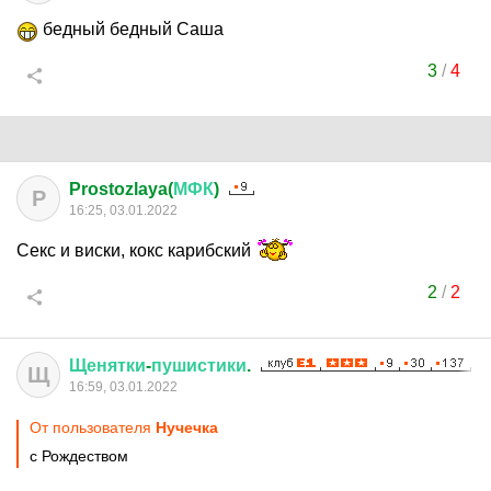
бедный бедный Саша
3
/
4
Prostozlaya(
МФК
)
P
16:25, 03.01.2022
Секс и виски, кокс карибский
2
/
2
Щенятки
-
пушистики
.
Щ
16:59, 03.01.2022
От пользователя
Нучечка
с Рождеством