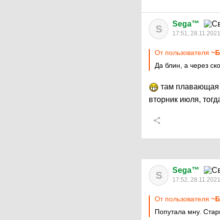
Sega™
S
17:51, 28.11.202
От пользователя
~Б
Да блин, а через ск
там плавающая д
вторник июля, тог
Sega™
S
17:52, 28.11.202
От пользователя
~Б
Попутала мну. Стар