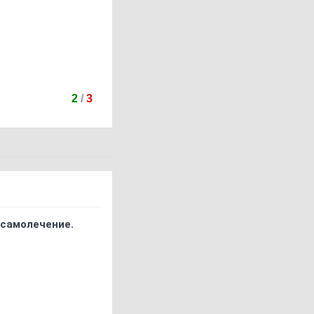
2
/
3
 самолечение.