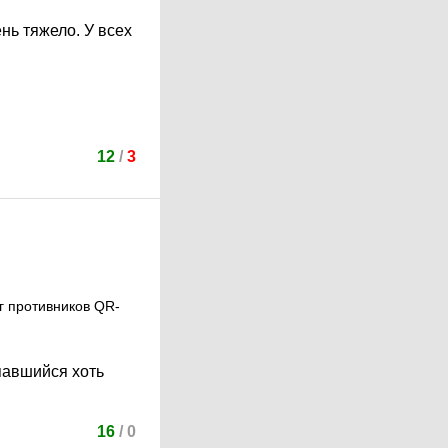
нь тяжело. У всех
12
/
3
г противников QR-
павшийся хоть
16
/
0