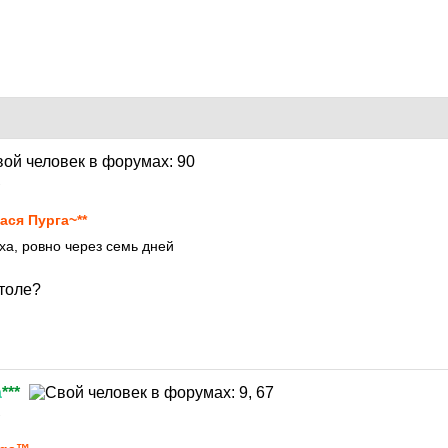
1
ася Пурга~**
ха, ровно через семь дней
толе?
а
***
1