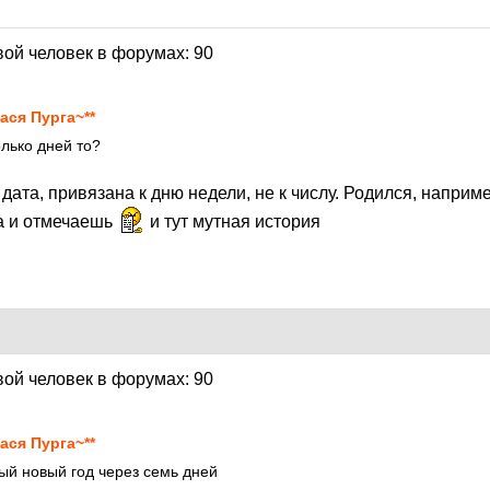
1
ася Пурга~**
олько дней то?
ата, привязана к дню недели, не к числу. Родился, наприм
да и отмечаешь
и тут мутная история
1
ася Пурга~**
ый новый год через семь дней