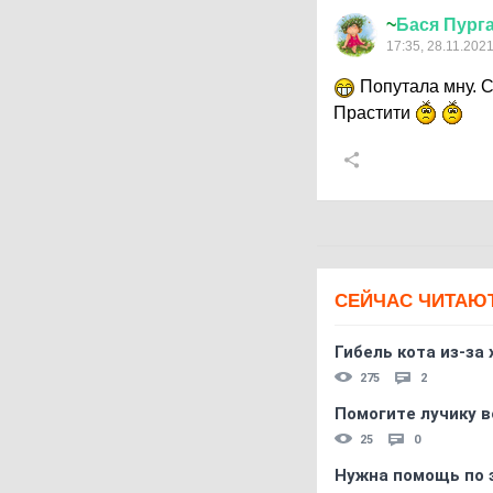
~
Бася
Пург
17:35, 28.11.202
Попутала мну. С
Прастити
СЕЙЧАС ЧИТАЮ
Гибель кота из-за
275
2
Помогите лучику в
25
0
Нужна помощь по 