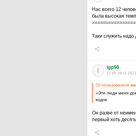
Нас всего 12 челов
была высокая темп
================
Таки служить надо д
igp96
I
17:45, 28.11.202
От пользователя
ne
«Эти люди меня дов
кодов
Он разве от неиме
первый хоть десят