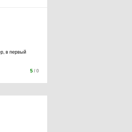
ер, в первый
5
/
0