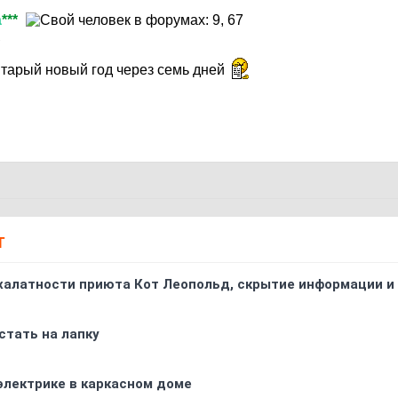
а
***
1
тарый новый год через семь дней
Т
 халатности приюта Кот Леопольд, скрытиe информации и
стать на лапку
электрике в каркасном доме