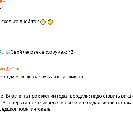
ega™
е?
з сколько дней то?
.
1
ws@e1.ru
ти люди меня довели чуть ли не до смерти.
. Власти на протяжении года твердили: надо ставить вакци
 А теперь вот оказывается во всех его бедах виновата кака
шедшая помитинговать.