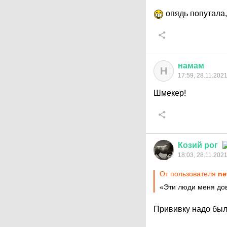
опядь попутала,
намам
Н
17:59, 28.11.202
Шмекер!
Козий
рог
18:03, 28.11.202
От пользователя
ne
«Эти люди меня дов
Прививку надо было