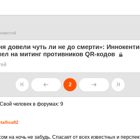
новостей
я довели чуть ли не до смерти»: Иннокенти
ел на митинг противников QR-кодов
тей
2
1
tallica82
ом на ночь не забудь. Спасает от всех известных и перспе