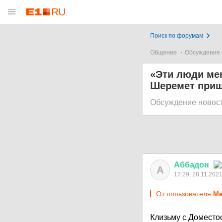
Поиск по форумам
Общение
Обсуждение 
«Эти люди мен
Шеремет приш
Обсуждение новос
Аббадон
А
17:29, 28.11.202
От пользователя
Me
Клизьму с Доместос