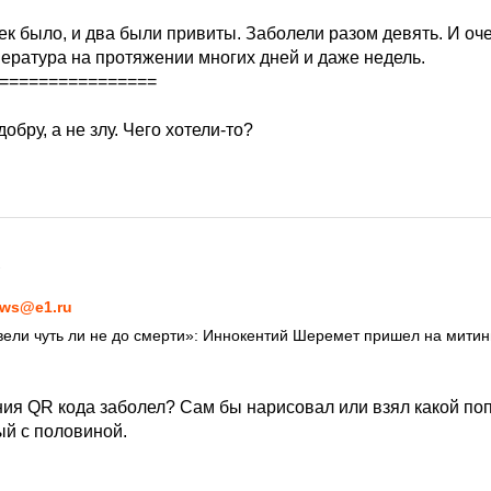
ек было, и два были привиты. Заболели разом девять. И оче
ература на протяжении многих дней и даже недель.
================
обру, а не злу. Чего хотели-то?
1
ws@e1.ru
ели чуть ли не до смерти»: Иннокентий Шеремет пришел на митин
ния QR кода заболел? Сам бы нарисовал или взял какой по
ый с половиной.