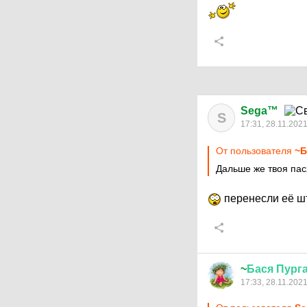
Sega™
S
17:31, 28.11.202
От пользователя
~Б
Дальше же твоя пас
перенесли её ш
~
Бася
Пург
17:33, 28.11.202