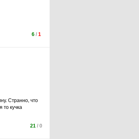
6
/
1
ну. Странно, что
я то кучка
21
/
0