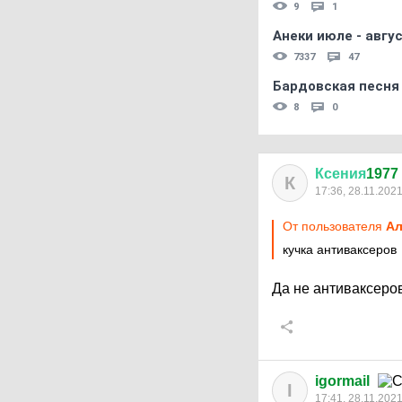
9
1
Анеки июле - авгус
7337
47
Бардовская песня
8
0
Ксения
1977
К
17:36, 28.11.202
От пользователя
Ал
кучка антиваксеров
Да не антиваксеро
igormail
I
17:41, 28.11.202