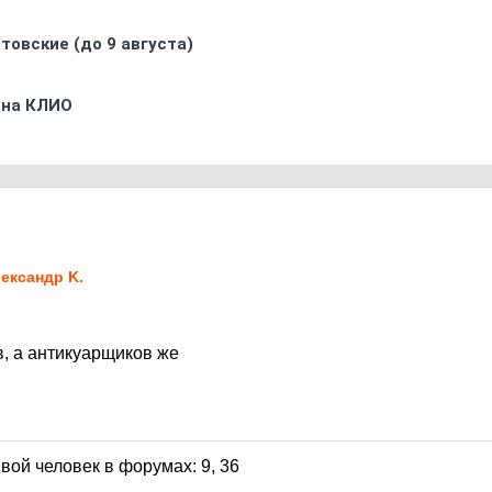
товские (до 9 августа)
 на КЛИО
1
ександр K.
в, а антикуарщиков же
1