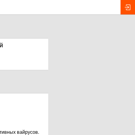
й
ктивных вайрусов.