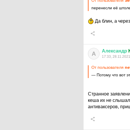
От пользователя
S
перенесли её штол
Да блин, а чере
Александр
K
А
17:33, 28.11.202
От пользователя
ne
— Потому что вот э
Странное заявление
кеша их не слышал.
антиваксеров, при