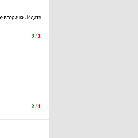
е вторички. Идите
3
/
1
2
/
1