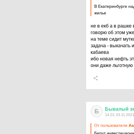
В Екатеринбурге на
жилье
не в екб а в рашке
говорю об этом уже
на теме сидит мутк
задача - выкачать 
кабаева
ибо новая нефть э
они даже льготную
Бывалый
э
Б
14:23, 03.11.202
От пользователя
А
Берут инвестиционн