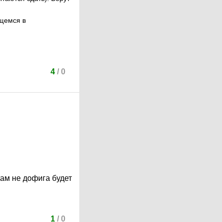
ющемся в
4
/
0
там не дофига будет
1
/
0