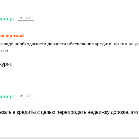
ксперт
1
аснорожий
 в виде необходимости довнести обеспечение кредита, но там не д
 все
курят.
ксперт
1
езать в кредиты с целью перепродать недвижку дороже, это