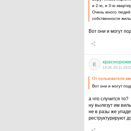
и 2-ю, и 3-ю квартир
Очень много людей 
собственности жиль
Вот они и могут по
краснорож
К
14:34, 03.11.202
От пользователя
ce
Вот они и могут под
а что случится то?
ну вылезут им вилы
не в разы же упаде
реструктурируют до