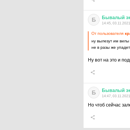
Бывалый
э
Б
14:45, 03.11.202
От пользователя
кр
ну вылезут им вилы
не в разы же упадет
Ну вот на это и под
Бывалый
э
Б
14:47, 03.11.202
Но чтоб сейчас зал