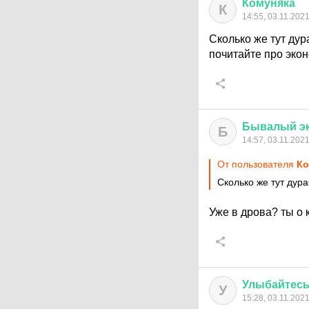
Комуняка
К
14:55, 03.11.202
Сколько же тут дур
почитайте про экон
Бывалый
э
Б
14:57, 03.11.202
От пользователя
Ко
Сколько же тут дур
Уже в дрова? ты о 
Улыбайтес
У
15:28, 03.11.202