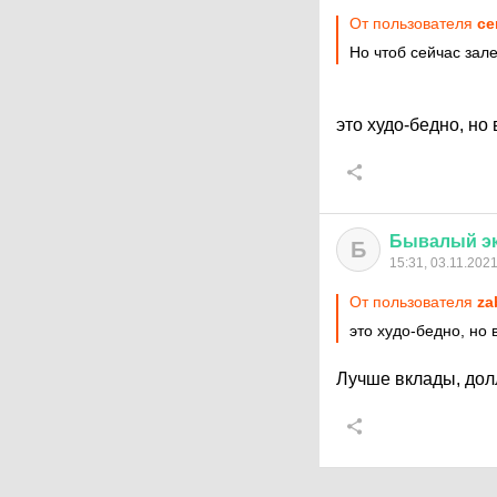
От пользователя
ce
Но чтоб сейчас зал
это худо-бедно, но
Бывалый
э
Б
15:31, 03.11.202
От пользователя
za
это худо-бедно, но 
Лучше вклады, долл