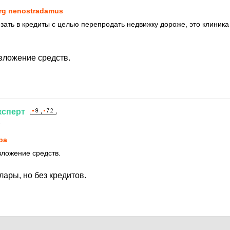
rg nenostradamus
езать в кредиты с целью перепродать недвижку дороже, это клиника
 вложение средств.
ксперт
1
ba
вложение средств.
ары, но без кредитов.