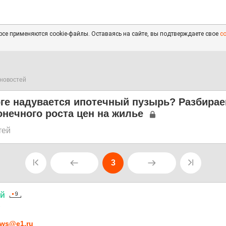
се применяются cookie-файлы. Оставаясь на сайте, вы подтверждаете свое
с
новостей
ге надувается ипотечный пузырь? Разбирае
онечного роста цен на жилье
тей
3
ий
1
ws@e1.ru