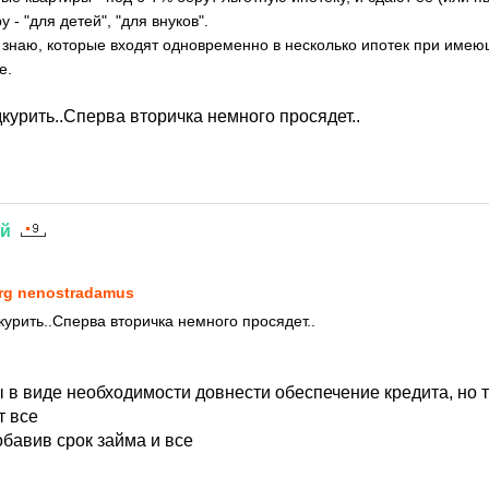
у - "для детей", "для внуков".
знаю, которые входят одновременно в несколько ипотек при име
е.
дкурить..Сперва вторичка немного просядет..
ий
1
rg nenostradamus
курить..Сперва вторичка немного просядет..
 в виде необходимости довнести обеспечение кредита, но 
т все
бавив срок займа и все