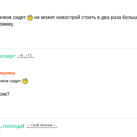
1
ачков сидит
не может новострой стоить в два раза больш
омику.
ксперт
1
муняка
ачков сидит
ком?
ь
,
господа
!
1