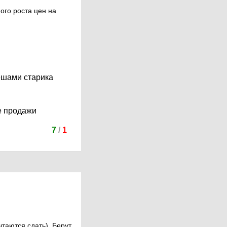
ого роста цен на
решами старика
е продажи
7
/
1
ытаются сдать). Берут