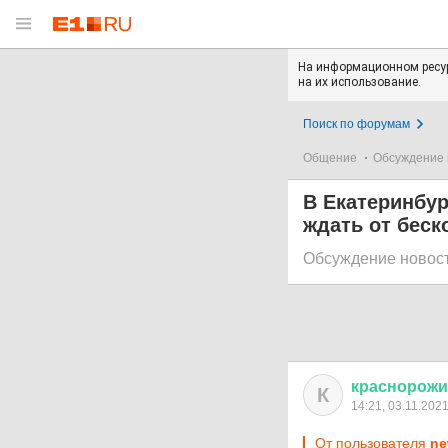
На информационном ресур
на их использование.
Поиск по форумам
Общение
Обсуждение 
В Екатеринбур
ждать от беск
Обсуждение новос
краснорож
К
14:21, 03.11.202
От пользователя
ne