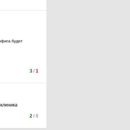
офига будет
3
/
1
 клиника
2
/
0