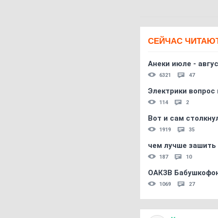
СЕЙЧАС ЧИТАЮ
Анеки июле - авгус
6321
47
Электрики вопрос 
114
2
Вот и сам столкнул
1919
35
чем лучше зашить 
187
10
ОАКЗВ Бабушкофон
1069
27