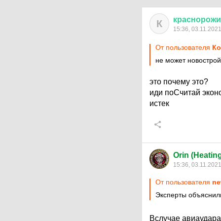
краснорож
К
15:36, 03.11.202
От пользователя
Ко
не может новострой
это почему это?
иди поСчитай эконо
истек
Orin (Heatin
15:36, 03.11.202
От пользователя
ne
Эксперты объяснили
Вслучае авиаудара