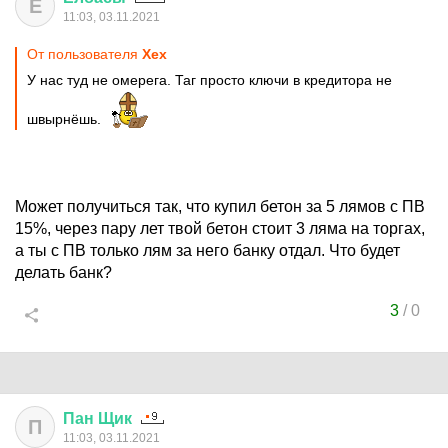
Е
11:03, 03.11.2021
От пользователя
Хех
У нас туд не омерега. Таг просто ключи в кредитора не
швырнёшь.
Может получиться так, что купил бетон за 5 лямов с ПВ
15%, через пару лет твой бетон стоит 3 ляма на торгах,
а ты с ПВ только лям за него банку отдал. Что будет
делать банк?
3
/
0
Пан
Щик
П
11:03, 03.11.2021