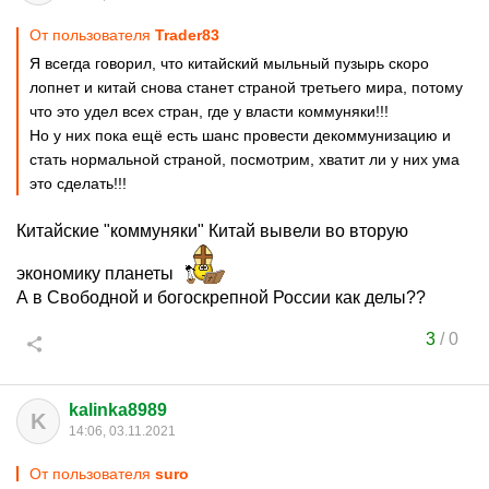
От пользователя
Trader83
Я всегда говорил, что китайский мыльный пузырь скоро
лопнет и китай снова станет страной третьего мира, потому
что это удел всех стран, где у власти коммуняки!!!
Но у них пока ещё есть шанс провести декоммунизацию и
стать нормальной страной, посмотрим, хватит ли у них ума
это сделать!!!
Китайские "коммуняки" Китай вывели во вторую
экономику планеты
А в Свободной и богоскрепной России как делы??
3
/
0
kalinka8989
K
14:06, 03.11.2021
От пользователя
surо