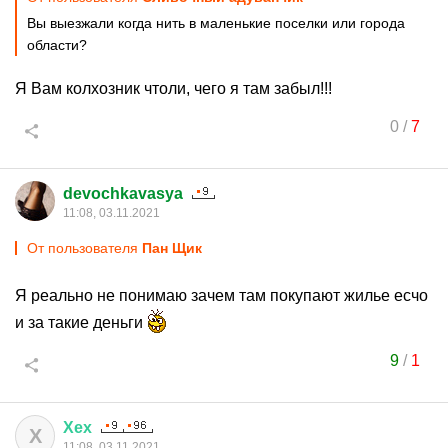
Вы выезжали когда нить в маленькие поселки или города
области?
Я Вам колхозник чтоли, чего я там забыл!!!
0
/
7
devochkavasya
11:08, 03.11.2021
От пользователя
Пан Щик
Я реально не понимаю зачем там покупают жилье есчо
и за такие деньги
9
/
1
Хех
Х
11:08, 03.11.2021