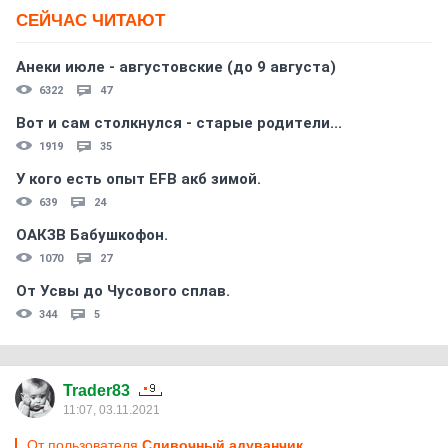
СЕЙЧАС ЧИТАЮТ
Анеки июле - августовские (до 9 августа)
6322
47
Вот и сам столкнулся - старые родители...
1919
35
У кого есть опыт EFB акб зимой.
639
24
ОАКЗВ Бабушкофон.
1070
27
От Усвы до Чусового сплав.
344
5
Trader83
11:07, 03.11.2021
От пользователя
Сливочный адуванчик