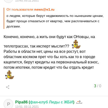
13:45, 03.11.2021
От пользователя
news@e1.ru
о людям, которые берут недвижимость по нынешним ценам,
будет проще отказаться от квартир, чем расплачиваться с
долгами.
Конечно, конечно, а жить они будут как ОНовцы, на
теплотрассах, так иксперт мыслит??
Работы в области нет, цены на все ростут, вот
областник косяком прет что бы хоть как то в городе
кацепится, берут кредиты на первоначальный взнос,
потом ипотеки, потом кредит что бы отдать кредит
3
/
0
Pipa86 (
фан
-
клуб
Лиды
с
ЖБИ
)
P
13:51, 03.11.2021