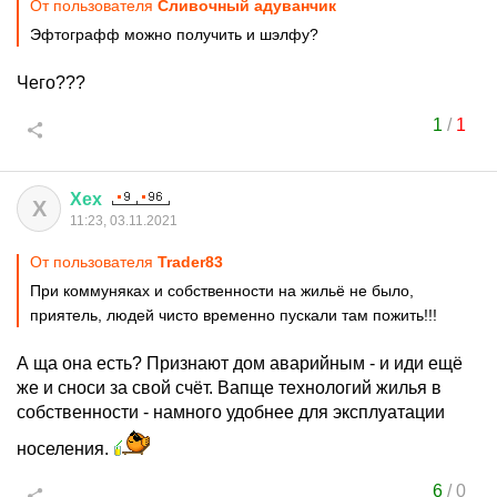
От пользователя
Сливочный адуванчик
Эфтографф можно получить и шэлфу?
Чего???
1
/
1
Хех
Х
11:23, 03.11.2021
От пользователя
Trader83
При коммуняках и собственности на жильё не было,
приятель, людей чисто временно пускали там пожить!!!
А ща она есть? Признают дом аварийным - и иди ещё
же и сноси за свой счёт. Вапще технологий жилья в
собственности - намного удобнее для эксплуатации
носеления.
6
/
0