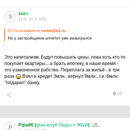
sur
о
S
13:31, 03.11.2021
От пользователя
news@e1.ru
Но у застройщиков аппетит уже разыгрался
Это капитализм. Будут повышать цены, пока хоть кто-то
покупает квартиры... а брать ипотеку, в наше время -
это узаконенное рабство. Переплата за жильё - в три
раза
Взял в кредит 3млн., вернул 9млн., т.е. 6млн.
"подарил" банку.
6
/
0
Pipa86 (
фан
-
клуб
Лиды
с
ЖБИ
)
P