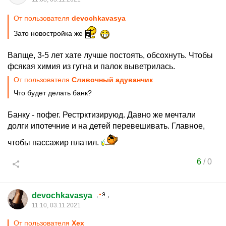
От пользователя
devochkavasya
Зато новостройка же
Вапще, 3-5 лет хате лучше постоять, обсохнуть. Чтобы
фсякая химия из гугна и палок выветрилась.
От пользователя
Сливочный адуванчик
Что будет делать банк?
Банку - пофег. Рестрктизируюд. Давно же мечтали
долги ипотечние и на детей перевешивать. Главное,
чтобы пассажир платил.
6
/
0
devochkavasya
11:10, 03.11.2021
От пользователя
Хех