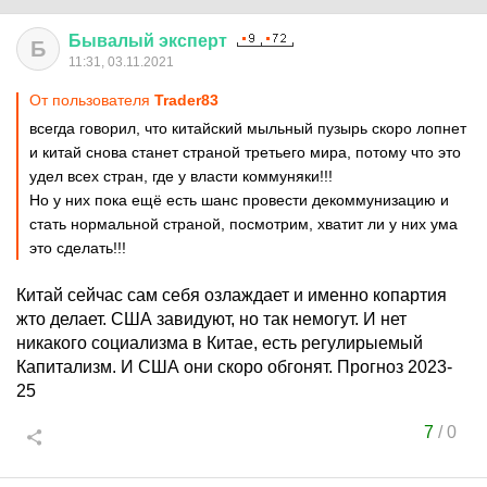
Бывалый
эксперт
Б
11:31, 03.11.2021
От пользователя
Trader83
всегда говорил, что китайский мыльный пузырь скоро лопнет
и китай снова станет страной третьего мира, потому что это
удел всех стран, где у власти коммуняки!!!
Но у них пока ещё есть шанс провести декоммунизацию и
стать нормальной страной, посмотрим, хватит ли у них ума
это сделать!!!
Китай сейчас сам себя озлаждает и именно копартия
жто делает. США завидуют, но так немогут. И нет
никакого социализма в Китае, есть регулирыемый
Капитализм. И США они скоро обгонят. Прогноз 2023-
25
7
/
0