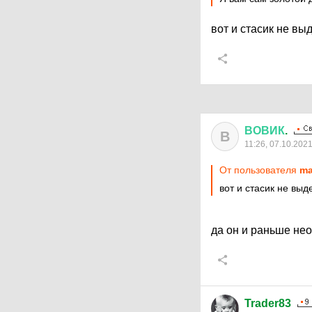
вот и стасик не в
ВОВИК
.
В
11:26, 07.10.202
От пользователя
ma
вот и стасик не вы
да он и раньше не
Trader83