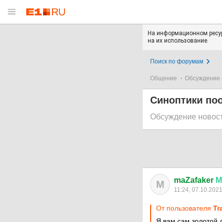
На информационном ресур
на их использование.
Поиск по форумам
Общение
Обсуждение 
Синоптики по
Обсуждение новос
maZafaker
М
M
11:24, 07.10.202
От пользователя
Tr
Я вам сам золотой 