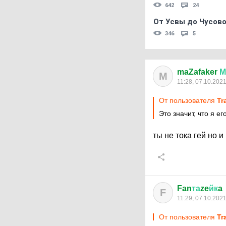
642
24
От Усвы до Чусово
346
5
maZafaker
М
M
11:28, 07.10.202
От пользователя
Tr
Это значит, что я ег
ты не тока гей но
Fan
та
ze
йк
a
F
11:29, 07.10.202
От пользователя
Tr