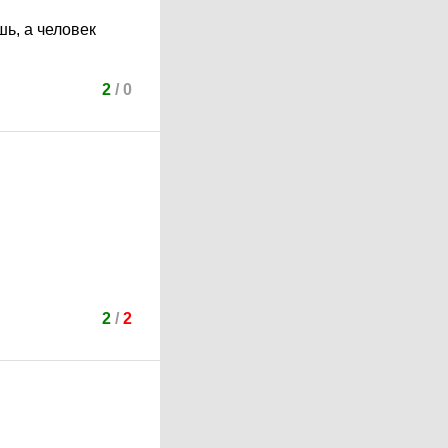
ь, а человек
2
/
0
2
/
2