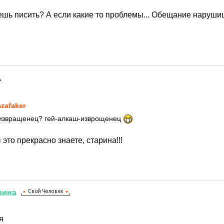
ешь писить? А если какие то проблемы... Обещание нарушиш
1
zafaker
и извращенец? гей-алкаш-изврощенец
 это прекрасно знаете, старина!!!
рина
1
я