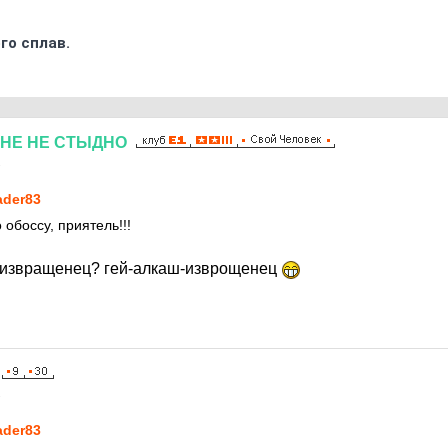
го сплав.
НЕ
НЕ
СТЫДНО
1
ader83
о обоссу, приятель!!!
 и извращенец? гей-алкаш-изврощенец
1
ader83