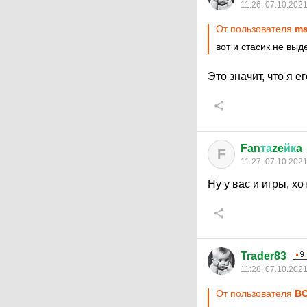
11:26, 07.10.202
От пользователя
ma
вот и стасик не вы
Это значит, что я ег
Fan
та
ze
йк
a
F
11:27, 07.10.202
Ну у вас и игры, х
Trader83
11:28, 07.10.202
От пользователя
ВО