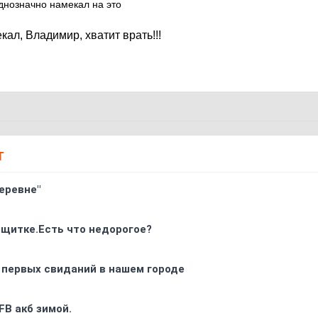
днозначно намекал на это
кал, Владимир, хватит врать!!!
Т
еревне"
 щитке.Есть что недорогое?
 первых свиданий в нашем городе
FB акб зимой.