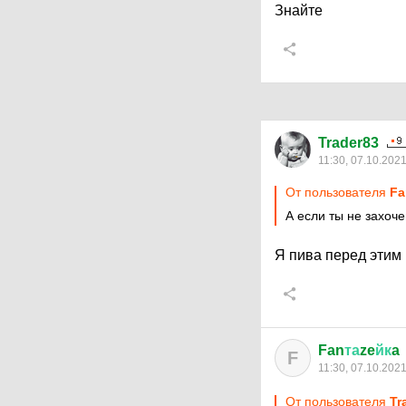
Знайте
Trader83
11:30, 07.10.202
От пользователя
Fa
А если ты не захоч
Я пива перед этим 
Fan
та
ze
йк
a
F
11:30, 07.10.202
От пользователя
Tr