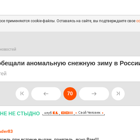
се применяются cookie-файлы. Оставаясь на сайте, вы подтверждаете свое
с
новостей
обещали аномальную снежную зиму в Росси
тей
70
НЕ
НЕ
СТЫДНО
1
ader83
дождь при встрече выдам, приятель, ясно Вам!!!