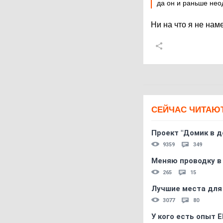
да он и раньше нео
Ни на что я не наме
СЕЙЧАС ЧИТАЮ
Проект "Домик в д
9359
349
Меняю проводку в
265
15
Лучшие места для
3077
80
У кого есть опыт E