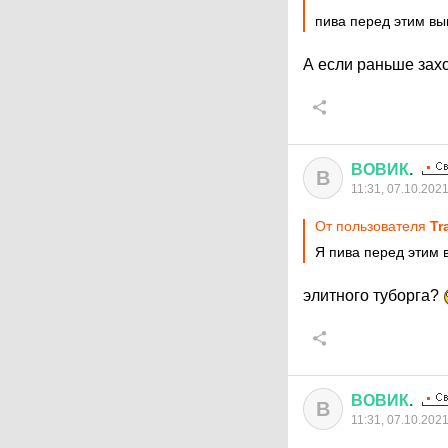
пива перед этим в
А если раньше зах
ВОВИК
.
В
11:31, 07.10.202
От пользователя
Tr
Я пива перед этим 
элитного туборга?
ВОВИК
.
В
11:31, 07.10.202