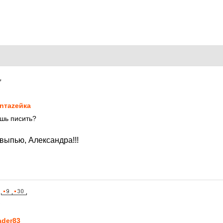
1
nтаzeйкa
ешь писить?
выпью, Александра!!!
1
ader83