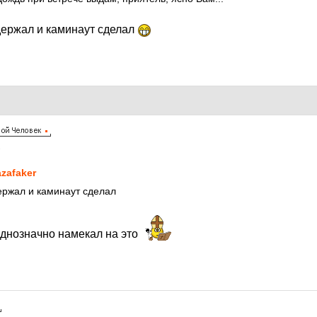
ыдержал и каминаут сделал
1
zafaker
держал и каминаут сделал
однозначно намекал на это