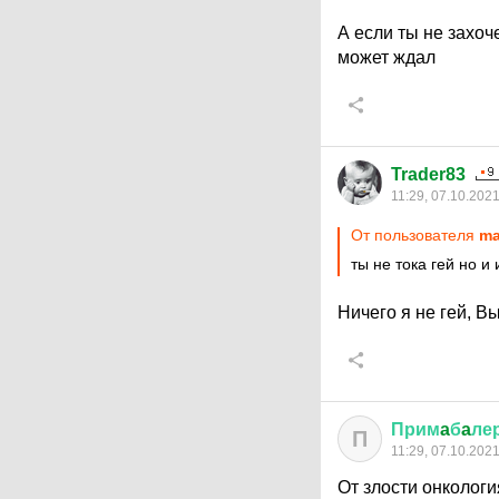
А если ты не захоч
может ждал
Trader83
11:29, 07.10.202
От пользователя
ma
ты не тока гей но 
Ничего я не гей, Вы
Прим
a
б
a
ле
П
11:29, 07.10.202
От злости онкологи