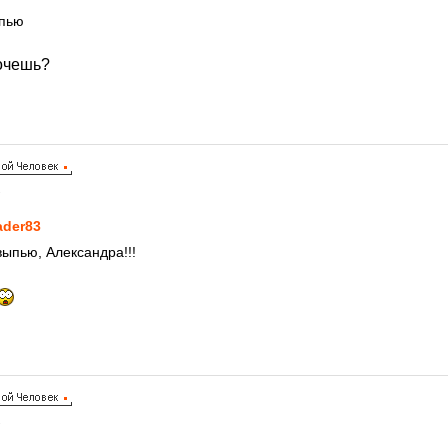
ыпью
очешь?
1
ader83
выпью, Александра!!!
1