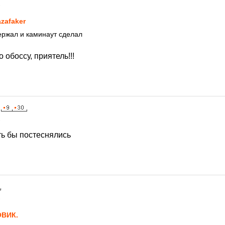
1
zafaker
держал и каминаут сделал
о обоссу, приятель!!!
1
оть бы постеснялись
1
ВИК.