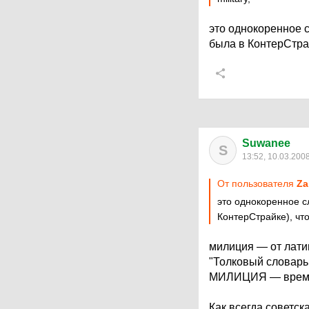
это однокоренное с
была в КонтерСтрай
Suwanee
S
13:52, 10.03.200
От пользователя
Za
это однокоренное сл
КонтерСтрайке), что
милиция — от латин
"Толковый словарь
МИЛИЦИЯ — временн
Как всегда советс