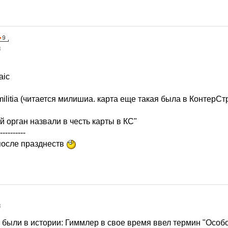
8
aic
ilitia (читается милишиа. карта еще такая была в КонтерСт
й орган назвали в честь карты в КС"
----------
после празднеств
8
были в истории: Гиммлер в свое время ввел термин "Особ