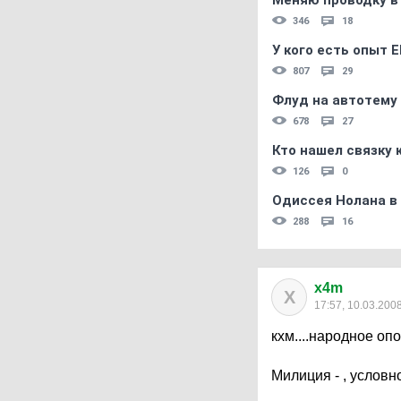
Меняю проводку в
346
18
У кого есть опыт E
807
29
Флуд на автотему
678
27
Кто нашел связку
126
0
Одиссея Нолана в
288
16
x4m
X
17:57, 10.03.200
кхм....народное оп
Милиция - , условн