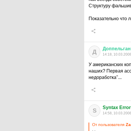
Структуру фальши
Показательно что л
Доппельган
Д
14:18, 10.03.200
У американских коп
наших? Первая ассо
недоработка"...
Syntax Error
S
14:58, 10.03.200
От пользователя
Za