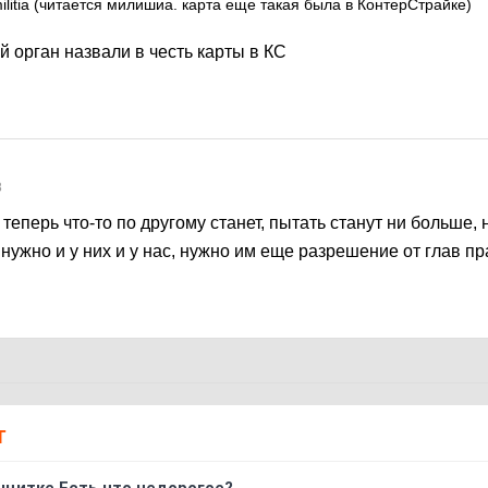
litia (читается милишиа. карта еще такая была в КонтерСтрайке)
й орган назвали в честь карты в КС
8
 теперь что-то по другому станет, пытать станут ни больше,
 нужно и у них и у нас, нужно им еще разрешение от глав п
Т