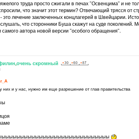
яжелого труда просто сжигали в печах "Освенцима" и не тол
 спросили, что значит этот термин? Отвечающий трясся от ст
- это лечение заключенных концлагерей в Швейцарии. Исто
ослушать, что сторонники Буша скажут на суде поколений. 
и самого автора новой версии "особого обращения".
филин
,
очень
скромный
8
r_A
у них и у нас, нужно им еще разрешение от глав правительства
ыы
ицоя
наме
ыыыыыыыыыыыыыыыыыыыыыыыыыыыыыы