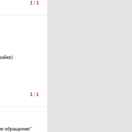
1
/
1
райке)
1
/
1
ое обращение"