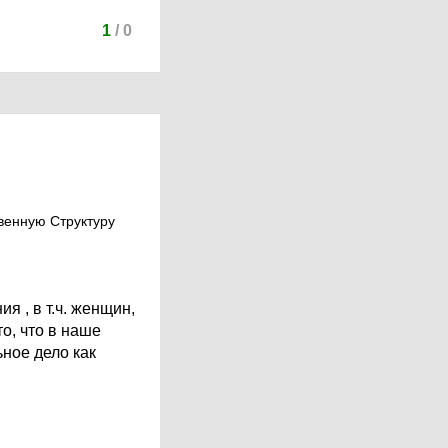
1
/
0
твенную Структуру
я , в т.ч. женщин,
о, что в наше
ное дело как