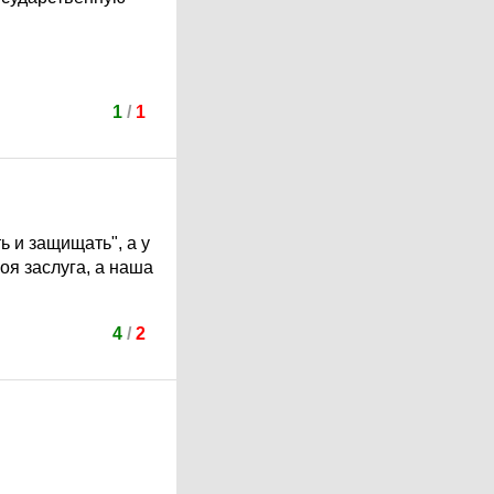
1
/
1
ь и защищать", а у
оя заслуга, а наша
4
/
2