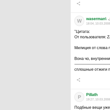
waserman\
W
18:04, 10.03.200
"Цитата:
От пользователя: Z
Милиция от слова m
Вона чо, внутренни
-----------------------------
сплошные отжиги 
Pillath
P
19:27, 10.03.200
Подбные вещи уже 