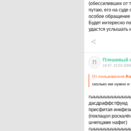
(обессиливших от т
путаю, его на суде
особое обращение 
Будет интересно п
удастся услышать 
Плешивый
П
19:47, 10.03.200
От пользователя
Ko
сколько им нужно и 
гыыыыыыыыыыы
дасдраффстфуид
присфитая инкфез
(поклацол роскалё
шчепцаме нафег)
гыыыыыыыыыыы