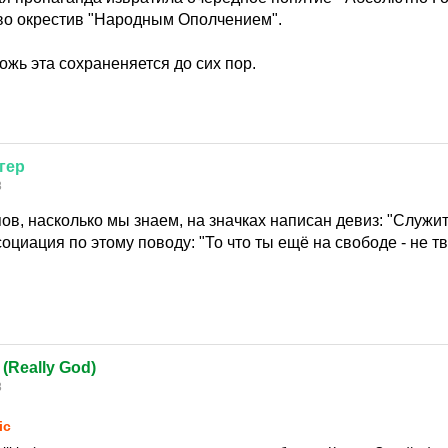
во окрестив "Народным Ополчением".
ожь эта сохраненяется до сих пор.
гер
8
ов, насколько мы знаем, на значках написан девиз: "Служит
циация по этому поводу: "То что ты ещё на свободе - не тв
 (Really God)
8
ic