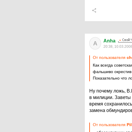
Anha
A
20:38, 10.03.200
От пользователя
ch
Как всегда советск
фальшиво окрестив
Показательно что л
Ну почему ложь, В.
в милиции. Заветы
время сохранилось 
замена обмундиро
От пользователя
Pi