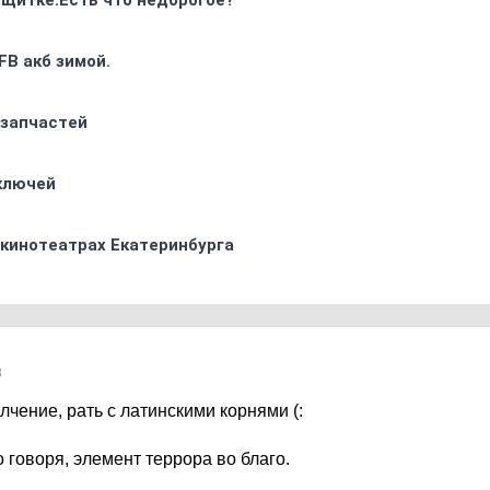
 щитке.Есть что недорогое?
FB акб зимой.
 запчастей
 ключей
 кинотеатрах Екатеринбурга
8
олчение, рать с латинскими корнями (:
о говоря, элемент террора во благо.