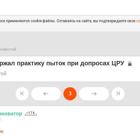
се применяются cookie-файлы. Оставаясь на сайте, вы подтверждаете свое
с
новостей
ржал практику пыток при допросах ЦРУ
тей
3
нноватор
8
4m