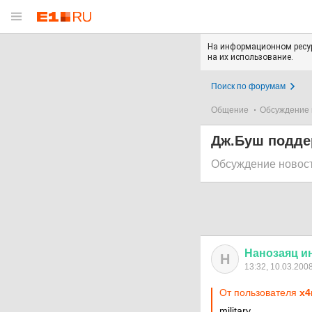
На информационном ресур
на их использование.
Поиск по форумам
Общение
Обсуждение 
Дж.Буш подде
Обсуждение новос
Нанозаяц
и
Н
13:32, 10.03.200
От пользователя
x
military,