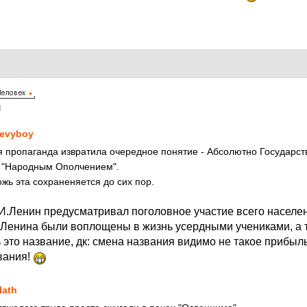
8
evyboy
ая пропаганда извратила очередное понятие - Абсолютно Государс
 "Народным Ополчением".
ожь эта сохраненяется до сих пор.
И.Ленин предусматривал поголовное участие всего населени
 Ленина были воплощены в жизнь усердными учениками, а т
это название, дк: смена названия видимо не такое прибыль
вания!
llath