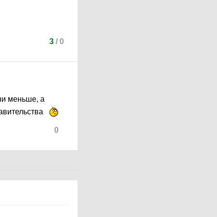
3
/
0
 ни меньше, а
равительства
0