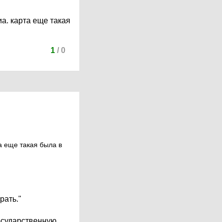
иа. карта еще такая
1
/
0
та еще такая была в
рать."
Государственную