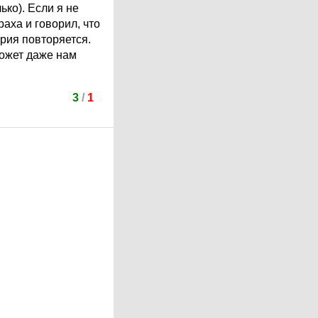
ько). Если я не
раха и говорил, что
рия повторяется.
Может даже нам
3
/
1