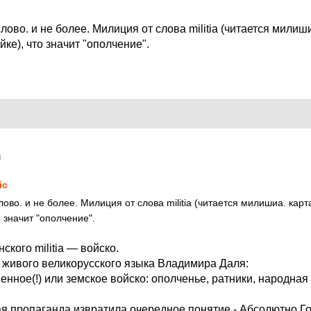
лово. и не более. Милиция от слова militia (читается милиш
ке), что значит "ополчение".
8
ic
ово. и не более. Милиция от слова militia (читается милишиа. кар
 значит "ополчение".
ского militia — войско.
 живого великорусского языка Владимира Даля:
ое(!) или земское войско: ополченье, ратники, народная 
кая пропаганда извратила очередное понятие - Абсолютно 