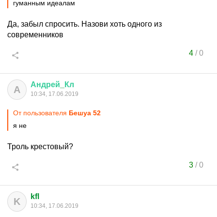
гуманным идеалам
Да, забыл спросить. Назови хоть одного из
современников
4
/
0
Андрей
_
Кл
А
10:34, 17.06.2019
От пользователя
Бешуа 52
я не
Троль крестовый?
3
/
0
kfl
K
10:34, 17.06.2019