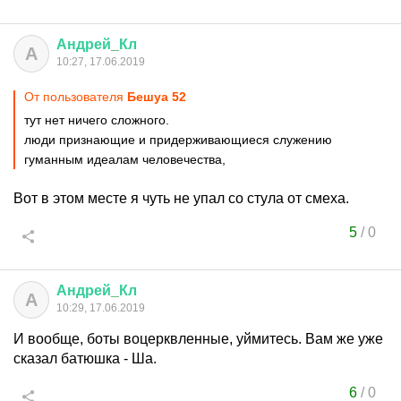
Андрей
_
Кл
А
10:27, 17.06.2019
От пользователя
Бешуа 52
тут нет ничего сложного.
люди признающие и придерживающиеся служению
гуманным идеалам человечества,
Вот в этом месте я чуть не упал со стула от смеха.
5
/
0
Андрей
_
Кл
А
10:29, 17.06.2019
И вообще, боты воцерквленные, уймитесь. Вам же уже
сказал батюшка - Ша.
6
/
0