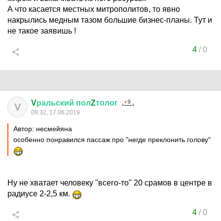
А что касается местных митрополитов, то явно
накрылись медным тазом большие бизнес-планы. Тут и
не такое заявишь !
4
/
0
V
ральский
пол
Z
толог
V
09:32, 17.06.2019
Автор: несмейяна
особенно понравился пассаж про "негде преклонить голову"
Ну не хватает человеку "всего-то" 20 срамов в центре в
радиусе 2-2,5 км.
4
/
0