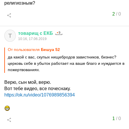
религиозным?
2
/
0
товарищ
с
ЕКБ
Т
10:16, 17.06.2019
От пользователя
Бешуа 52
да какой с вас, скупых нищебродов завистников, бизнес?
церковь себе в убыток работает на ваше благо и нуждается в
пожертвованиях.
Верю, сын мой, верю.
Вот тебе видео, все почеснаку.
https://ok.ru/video/1076989856394
1
/
0