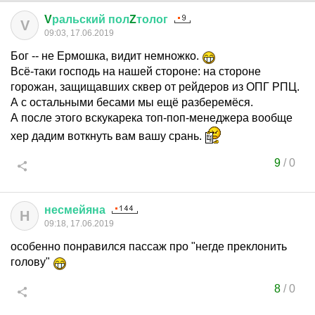
V
ральский
пол
Z
толог
V
09:03, 17.06.2019
Бог -- не Ермошка, видит немножко.
Всё-таки господь на нашей стороне: на стороне
горожан, защищавших сквер от рейдеров из ОПГ РПЦ.
А с остальными бесами мы ещё разберемёся.
А после этого вскукарека топ-поп-менеджера вообще
хер дадим воткнуть вам вашу срань.
9
/
0
несмейяна
Н
09:18, 17.06.2019
особенно понравился пассаж про "негде преклонить
голову"
8
/
0