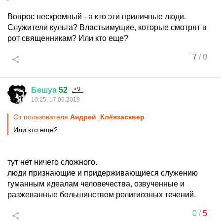
Вопрос нескромный - а кто эти приличные люди.
Служители культа? Властьимущие, которые смотрят в
рот священникам? Или кто еще?
7
/
0
Бешуа
52
10:25, 17.06.2019
От пользователя
Андрей_Кл#язасквер
Или кто еще?
тут нет ничего сложного.
люди признающие и придерживающиеся служению
гуманным идеалам человечества, озвученные и
разжеванные большинством религиозных течений.
0
/
5