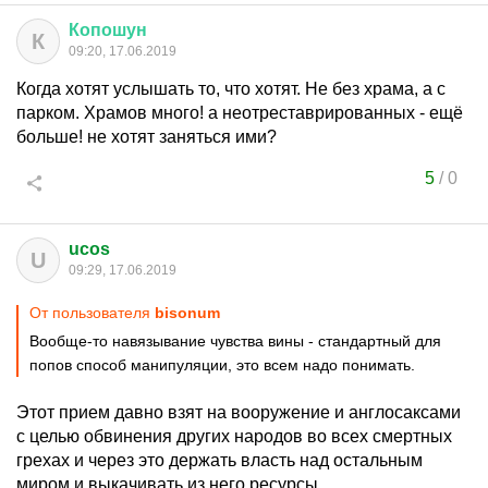
Копошун
К
09:20, 17.06.2019
Когда хотят услышать то, что хотят. Не без храма, а с
парком. Храмов много! а неотреставрированных - ещё
больше! не хотят заняться ими?
5
/
0
ucos
U
09:29, 17.06.2019
От пользователя
bisonum
Вообще-то навязывание чувства вины - стандартный для
попов способ манипуляции, это всем надо понимать.
Этот прием давно взят на вооружение и англосаксами
с целью обвинения других народов во всех смертных
грехах и через это держать власть над остальным
миром и выкачивать из него ресурсы.