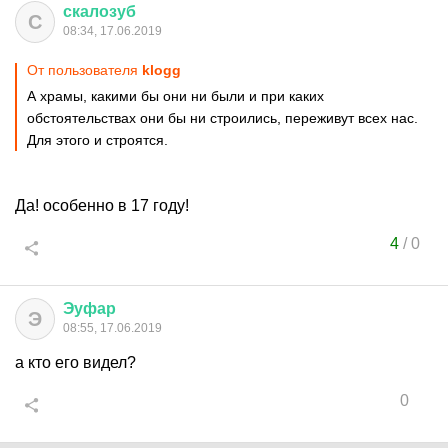
скалозуб
С
08:34, 17.06.2019
От пользователя
klogg
А храмы, какими бы они ни были и при каких
обстоятельствах они бы ни строились, переживут всех нас.
Для этого и строятся.
Да! особенно в 17 году!
4
/
0
Эуфар
Э
08:55, 17.06.2019
а кто его видел?
0