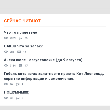
СЕЙЧАС ЧИТАЮТ
Что то прилетело
2369
65
ОАКЗВ Что за запах?
783
14
Анеки июле - августовские (до 9 августа)
7184
47
Гибель кота из-за халатности приюта Кот Леопольд,
скрытиe информации и самолечение.
96
1
ПОШУМИМ!!!!)
23
0