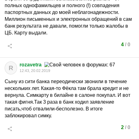
полных однофамильцев и полного (!) совпадения
паспортных данных до моей неблагонадежности.
Миллион письменных и электронных обращений в сам
банк результата не давали, помогли только жалобы в
ЦБ. Карту выдали.
4
/
0
rozavetra
R
12:43, 20.02.2019
Сыну из сити банка переодически звонили в течение
нескольких лет. Какая-то Фёкла там брала кредит и не
вернула. Симкарту в билайне в салоне покупал. И вот
такая фигня.Так 3 раза в банк ходил заявление
писать,чтоб отвалили-бесполезно. В итоге
заблокировал симку.
2
/
0