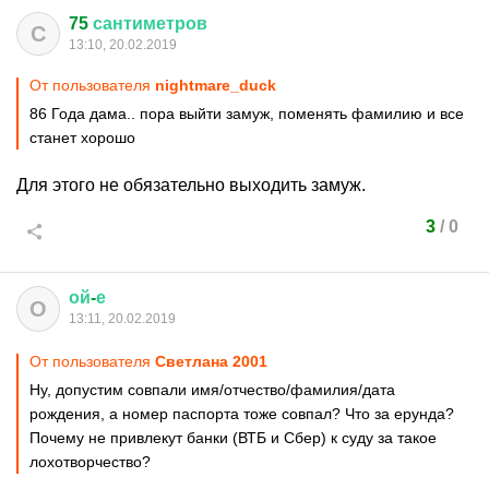
75
сантиметров
С
13:10, 20.02.2019
От пользователя
nightmare_duck
86 Года дама.. пора выйти замуж, поменять фамилию и все
станет хорошо
Для этого не обязательно выходить замуж.
3
/
0
ой
-
е
О
13:11, 20.02.2019
От пользователя
Светлана 2001
Ну, допустим совпали имя/отчество/фамилия/дата
рождения, а номер паспорта тоже совпал? Что за ерунда?
Почему не привлекут банки (ВТБ и Сбер) к суду за такое
лохотворчество?