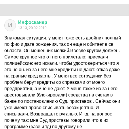
Инфосканер
И
13:13, 20.02.2019
Знакомая ситуация. у меня тоже есть двойник полный
по фио и дате рождения, так он еще и обитает в св.
области. Он мошенник мелкий.Ввезде кругом должен.
Самое крупное что от него прилетало: приехали
полицейские: его искали, чтобы удостовериться что я
это не он. из-за него мне кредиты не дают: отказ даже
на сраные кред карты. У меня все сотрудники без
проблем берут кредиты со справками от моего
предприятия, а мне не дают. У меня также из-за него
арестовывали (блокировали) средства на счетах в
банке по постановлению Суд. приставов . Сейчас они
уже имеют право списывать безакцептно. И
списывали. Возвращал с руганью. И тд. на вопрос
почему так: мне Суд приставы говорили что в их
программе (базе и тд) по другому не