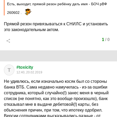
Есть, выходит, прямой резон ребёнку дать имя - БОЧ рВФ
260602 .
Прямой резон привязываться к СНИЛС и установить
это законодательным актом.
1
/
0
#toxicity
T
12:40, 20.02.2019
Не удивлюсь, если изначально косяк был со стороны
банка ВТБ. Сама недавно намучилась - из-за ошибки
сотрудника, который случайно(!) занес меня в черный
список (не понятно, как это вообще произошло), банк
отказывал мне в выдаче дебетовой(!) карты, без
объяснения причин, при том, что ипотеку одобрил.
Версии сотрудниками высказывались разные - от