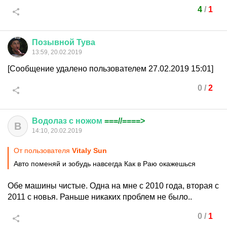
4
/
1
Позывной
Тува
13:59, 20.02.2019
[Сообщение удалено пользователем 27.02.2019 15:01]
0
/
2
Водолаз
с
ножом
===//====>
В
14:10, 20.02.2019
От пользователя
Vitaly Sun
Авто поменяй и зобудь навсегда Как в Раю окажешься
Обе машины чистые. Одна на мне с 2010 года, вторая с
2011 с новья. Раньше никаких проблем не было..
0
/
1