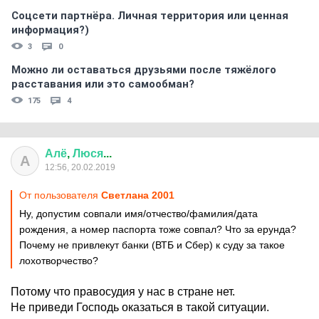
Соцсети партнёра. Личная территория или ценная
информация?)
3
0
Можно ли оставаться друзьями после тяжёлого
расставания или это самообман?
175
4
Алё
,
Люся
...
А
12:56, 20.02.2019
От пользователя
Светлана 2001
Ну, допустим совпали имя/отчество/фамилия/дата
рождения, а номер паспорта тоже совпал? Что за ерунда?
Почему не привлекут банки (ВТБ и Сбер) к суду за такое
лохотворчество?
Потому что правосудия у нас в стране нет.
Не приведи Господь оказаться в такой ситуации.