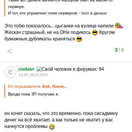
Такие вот деньги являются набором байт на каком-то
сервере.
И тот, кто управляет этим сервером - того и деньги
Это тобю показалось....цыганки на вулице напели
Жескач страшный, не на ОНе подикось
Кругом
бумажные дубликаты храняться
3
/
0
codavr
C
13:34, 20.02.2019
От пользователя
Алё, Люся...
Вроде пока ЗП получаю я.
он хочет сказать, что это временно, пока сисадмину
денег на всё хватает. а как только не хватит, у вас
начнутся проблемы