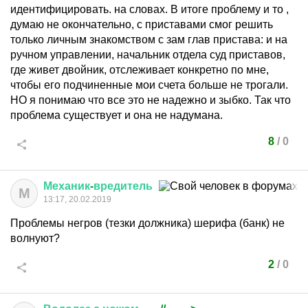
идентифицировать. на словах. В итоге проблему и то ,
думаю не окончательно, с приставами смог решить
только личным знакомством с зам глав пристава: и на
ручном управлении, начальник отдела суд приставов,
где живет двойник, отслеживает конкретно по мне,
чтобы его подчиненные мои счета больше не трогали.
НО я понимаю что все это не надежно и зыбко. Так что
проблема существует и она не надумана.
8
/
0
Механик
-
вредитель
М
13:17, 20.02.2019
Проблемы негров (тезки должника) шерифа (банк) не
волнуют?
2
/
0