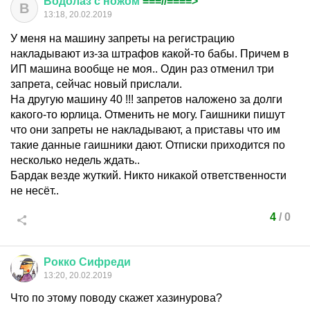
Водолаз
с
ножом
===//====>
В
13:18, 20.02.2019
У меня на машину запреты на регистрацию
накладывают из-за штрафов какой-то бабы. Причем в
ИП машина вообще не моя.. Один раз отменил три
запрета, сейчас новый прислали.
На другую машину 40 !!! запретов наложено за долги
какого-то юрлица. Отменить не могу. Гаишники пишут
что они запреты не накладывают, а приставы что им
такие данные гаишники дают. Отписки приходится по
несколько недель ждать..
Бардак везде жуткий. Никто никакой ответственности
не несёт..
4
/
0
Рокко
Сифреди
13:20, 20.02.2019
Что по этому поводу скажет хазинурова?