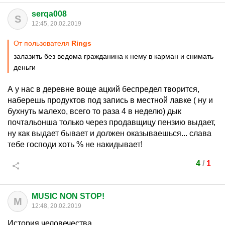
serqa008
S
12:45, 20.02.2019
От пользователя
Rings
залазить без ведома гражданина к нему в карман и снимать
деньги
А у нас в деревне воще ацкий беспредел творится,
наберешь продуктов под запись в местной лавке ( ну и
бухнуть малехо, всего то раза 4 в неделю) дык
почтальонша только через продавщицу пензию выдает,
ну как выдает бывает и должен оказываешься... слава
тебе господи хоть % не накидывает!
4
/
1
MUSIC NON STOP!
M
12:48, 20.02.2019
История человечества