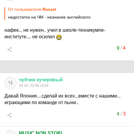
От пользователя
Rassel
недостаток на ЧМ - незнание английского
нафек... не нужен.. учил в школе-техникумпе-
институте.... не осилил
9
/
4
чубчик
кучерявый
Ч
20:10, 22.06.2018
Давай Япония....сделай их всех...вместе с нашими...
играющими по команде от пыни..
4
/
3
MUSIC NON STOP!