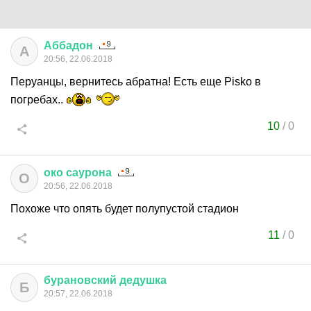
Аббадон
А
20:56, 22.06.2018
Перуанцы, вернитесь абратна! Есть еще Pisko в
погребах..
10
/
0
око
саурона
О
20:56, 22.06.2018
Похоже что опять будет полупустой стадион
11
/
0
бурановский
дедушка
Б
20:57, 22.06.2018