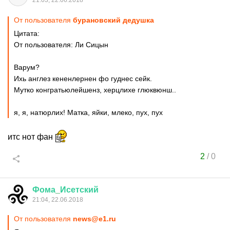
21:03, 22.06.2018
От пользователя
бурановский дедушка
Цитата:
От пользователя: Ли Сицын
Варум?
Ихь англез кененлернен фо гуднес сейк.
Мутко конгратьюлейшенз, херцлихе глюквюнш..
я, я, натюрлих! Матка, яйки, млеко, пух, пух
итс нот фан
2
/
0
Фома
_
Исетский
21:04, 22.06.2018
От пользователя
news@e1.ru