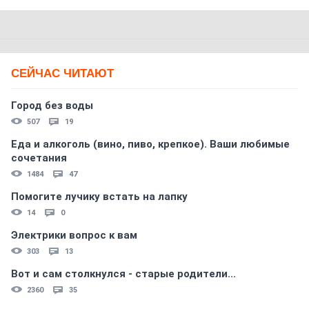
СЕЙЧАС ЧИТАЮТ
Город без воды
507
19
Еда и алкоголь (вино, пиво, крепкое). Ваши любимые
сочетания
1484
47
Помогите лучику встать на лапку
14
0
Электрики вопрос к вам
303
13
Вот и сам столкнулся - старые родители...
2360
35