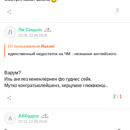
0
Ли
Сицын
Л
20:28, 22.06.2018
От пользователя
Rassel
единственный недостаток на ЧМ - незнание английского
Варум?
Ихь англез кененлернен фо гуднес сейк.
Мутко конгратьюлейшенз, херцлихе глюквюнш..
2
/
1
Аббадон
А
20:31, 22.06.2018