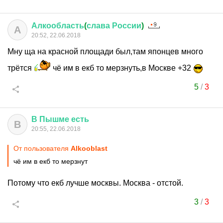
Алкообласть
(
слава
России
)
А
20:52, 22.06.2018
Мну ща на красной площади был,там японцев много
трётся
чё им в екб то мерзнуть,в Москве +32
5
/
3
В
Пышме
есть
В
20:55, 22.06.2018
От пользователя
Alkooblast
чё им в екб то мерзнут
Потому что екб лучше москвы. Москва - отстой.
3
/
3