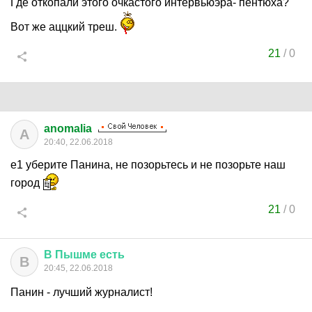
Где откопали этого очкастого интервьюэра- пентюха?
Вот же аццкий треш.
21
/
0
anomalia
A
20:40, 22.06.2018
е1 уберите Панина, не позорьтесь и не позорьте наш
город
21
/
0
В
Пышме
есть
В
20:45, 22.06.2018
Панин - лучший журналист!