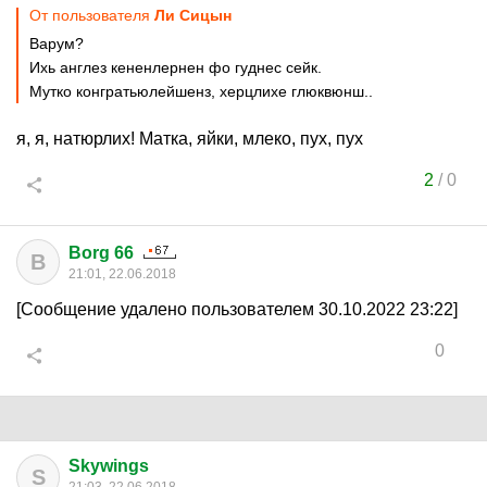
От пользователя
Ли Сицын
Варум?
Ихь англез кененлернен фо гуднес сейк.
Мутко конгратьюлейшенз, херцлихе глюквюнш..
я, я, натюрлих! Матка, яйки, млеко, пух, пух
2
/
0
Borg 66
B
21:01, 22.06.2018
[Сообщение удалено пользователем 30.10.2022 23:22]
0
Skywings
S