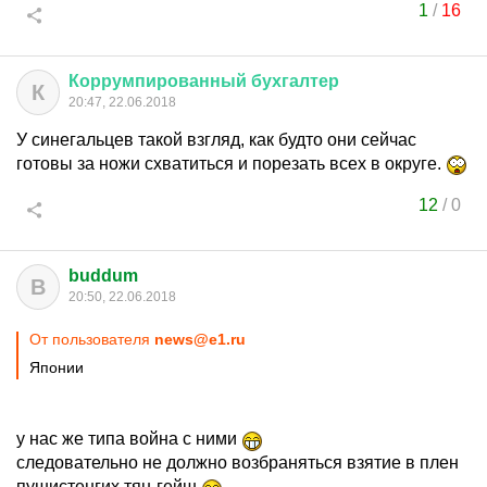
1
/
16
Коррумпированный
бухгалтер
К
20:47, 22.06.2018
У синегальцев такой взгляд, как будто они сейчас
готовы за ножи схватиться и порезать всех в округе.
12
/
0
buddum
B
20:50, 22.06.2018
От пользователя
news@e1.ru
Японии
у нас же типа война с ними
следовательно не должно возбраняться взятие в плен
пушистенгих тян-гейш