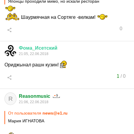
Японцы проходили мимо, но искали ресторан
Шаурмячная на Сортяге -велкам!
0
Фома
_
Исетский
21:05, 22.06.2018
Ориджынал рашн кузин!
1
/
0
Reasonmusic
R
21:06, 22.06.2018
От пользователя
news@e1.ru
Мария ИГНАТОВА