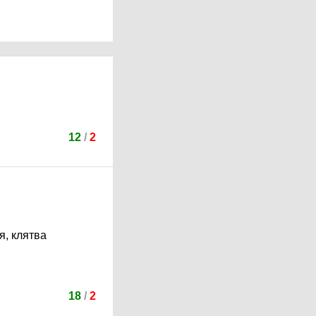
12
/
2
я, клятва
18
/
2