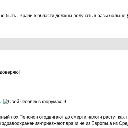
но быть . Врачи в области должны получать в разы больше
8
 доверяю!
ь
8
лный лох.Пенсион отодвигают до смерти,налоги растут как 
 здравоохранения-приезжают врачи не из Европы,а из Сре