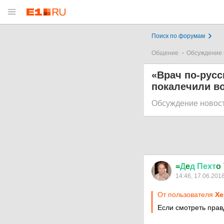
Поиск по форумам
Общение
Обсуждение 
«Врач по-русс
покалечили в
Обсуждение новос
=
Д
e
д
Пехт
o
14:46, 17.06.201
От пользователя
Хе
Если смотреть правд