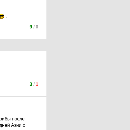
.
9
/
0
3
/
1
грибы после
дней Азии,с