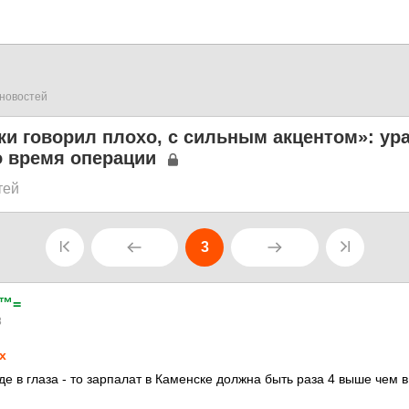
новостей
ки говорил плохо, с сильным акцентом»: ур
о время операции
тей
3
 ™=
8
х
е в глаза - то зарпалат в Каменске должна быть раза 4 выше чем в