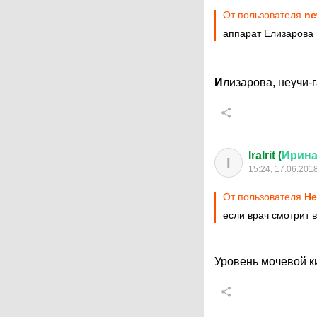
От пользователя
ne
аппарат Елизарова
И
лизарова, неучи
IraIrit (
Ирин
I
15:24, 17.06.201
От пользователя
Не
если врач смотрит 
Уровень мочевой к