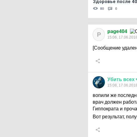
Здоровье после 4
80
0
page404
P
15:06, 17.06.201
[Сообщение удален
Убить
всех
15:08, 17.06.201
вопили же последни
врач должен работа
Гиппократа и проча
Вот результат, пол