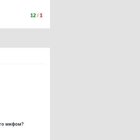
12
/
1
что мифом?