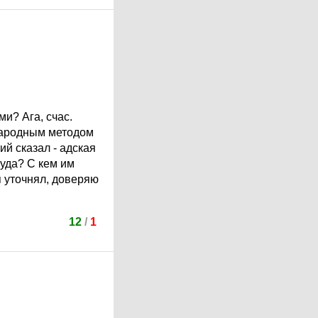
и? Ага, счас.
 народным методом
ий сказал - адская
куда? С кем им
я уточнял, доверяю
12
/
1