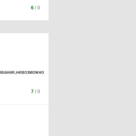
6
/
0
азование,невозможно
7
/
0