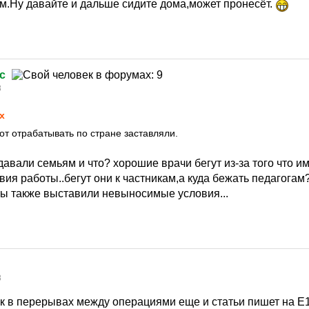
.Ну давайте и дальше сидите дома,может пронесёт.
c
8
х
от отрабатывать по стране заставляли.
вали семьям и что? хорошие врачи бегут из-за того что и
я работы..бегут они к частникам,а куда бежать педагогам
ы также выставили невыносимые условия...
8
жик в перерывах между операциями еще и статьи пишет на Е