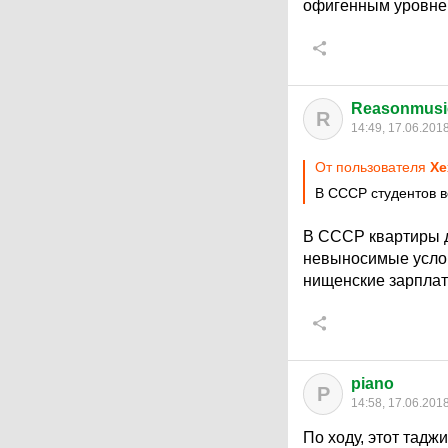
офигенным уровнем
Reasonmusi
R
14:49, 17.06.201
От пользователя
Хе
В CCCР студентов в
В СССР квартиры да
невыносимые услови
нищенские зарплат
piano
P
14:58, 17.06.201
По ходу, этот тад