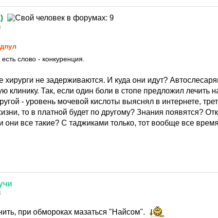
а
)
8
дпул
есть слово - конкуренция.
е хирурги не задерживаются. И куда они идут? Автослесарям
ю клинику. Так, если один боли в стопе предложил лечить
 другой - уровень мочевой кислоты выяснял в интернете, трет
жизни, то в платной будет по другому? Знания появятся? От
и они все такие? С таджиками только, тот вообще все врем
учи
8
нить, при обмороках мазаться "Найсом".