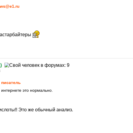
ws@e1.ru
-гастарбайтеры
а
)
8
 писатель
в интернете это нормально.
ислоты!! Это же обычный анализ.