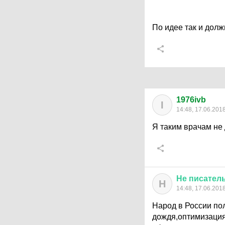
По идее так и долж
1976ivb
I
14:48, 17.06.201
Я таким врачам не
Не
писател
Н
14:48, 17.06.201
Народ в России по
дождя,оптимизация