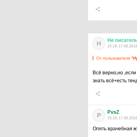
Не
писател
Н
15:18, 17.06.201
От пользователя
*И
Всё верно,но ,если
знать всё+есть те
PvsZ
P
15:19, 17.06.201
Опять врачебная ж