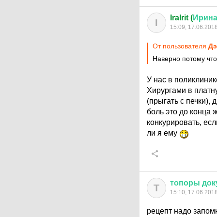
IraIrit (
Ирин
I
15:09, 17.06.201
От пользователя
Дэ
Наверно потому что 
У нас в поликлиник
Хирургами в платну
(прыгать с печки),
боль это до конца 
конкурировать, есл
ли я ему
топоры
док
Т
15:10, 17.06.201
рецепт надо запом