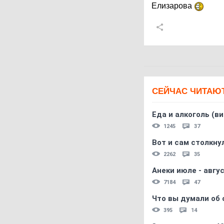
Елизарова
СЕЙЧАС ЧИТАЮ
Еда и алкоголь (в
1245
37
Вот и сам столкнул
2262
35
Анеки июле - авгус
7184
47
Что вы думали об 
395
14