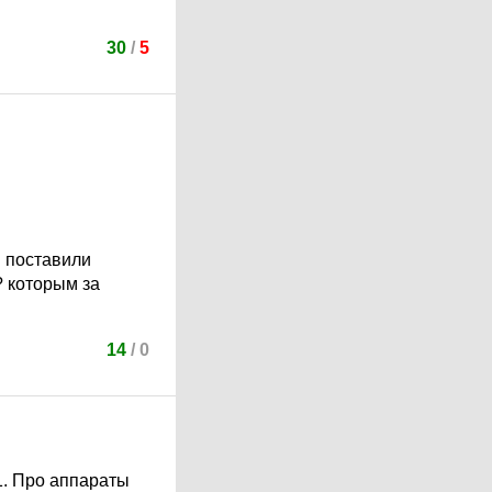
30
/
5
м поставили
? которым за
14
/
0
1. Про аппараты