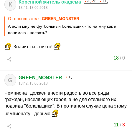
Коренной
житель
окадема
К
13:41, 13.06.2018
От пользователя
GREEN_MONSTER
А если мну не футбольный болельщик - то на мну как я
понимаю - насрать?
Значит ты - никто!
18
/
0
GREEN_MONSTER
G
13:42, 13.06.2018
Чемпионат должен внести радость во все ряды
граждан, населяющих город, а не для отельного их
подвида "болельщики". В противном случае цена этому
чемпионату - дерьмо
11
/
3