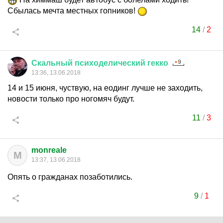
Сбылась мечта местных гопников!
14
/
2
Скальный
психоделический
гекко
13:36, 13.06.2018
14 и 15 июня, чуствую, на еодинг лучше не заходить,
новости только про ногомяч будут.
11
/
3
monreale
M
13:37, 13.06.2018
Опять о гражданах позаботились.
9
/
1