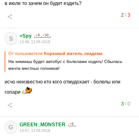
в июле то зачем он будет ездить?
2
/
3
+Spy
S
13:46, 13.06.2018
От пользователя
Коренной житель окадема
На химмаш будет автобус с болелами ходить! Сбылась
мечта местных гопников!
исчо неизвестно кто кого отмудохает - болелы или
гопари
3
/
0
GREEN_MONSTER
G
13:47, 13.06.2018