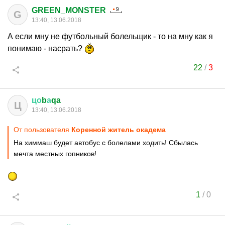
GREEN_MONSTER
G
13:40, 13.06.2018
А если мну не футбольный болельщик - то на мну как я
понимаю - насрать?
22
/
3
цо
b
а
qa
Ц
13:40, 13.06.2018
От пользователя
Коренной житель окадема
На химмаш будет автобус с болелами ходить! Сбылась
мечта местных гопников!
1
/
0