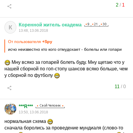
2
/
1
Коренной
житель
окадема
К
13:48, 13.06.2018
От пользователя
+Spy
исчо неизвестно кто кого отмудохает - болелы или гопари
Мну всяко за гопарей болеть буду. Мну щетаю что у
нашей сборной по гоп-стопу шансов всяко больше, чем
у сборной по футболу
11
/
0
***R***
13:50, 13.06.2018
нормальная схема
сначала боролись за проведение мундиаля (слово-то