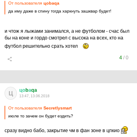
От пользователя
цоbaqa
да иму даже в спину тогда харкнуть зашквар будет!
и чтож я лыжами занимался, а не футболом - счас был
бы на коне и гордо смотрел с высока на всех, кто на
футбол решительно срать хотел
4
/
0
цо
b
а
qa
Ц
13:47, 13.06.2018
От пользователя
Secretlysmart
июле то зачем он будет ездить?
сразу видно бабо, закрытие чм в фан зоне в цпкио