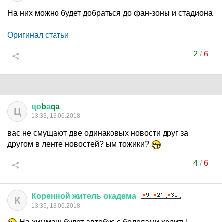
На них можно будет добраться до фан-зоны и стадиона
Оригинал статьи
2
/
6
цо
b
а
qa
Ц
13:33, 13.06.2018
вас не смущают две одинаковых новости друг за
другом в ленте новостей? ым тожики?
4
/
6
Коренной
житель
окадема
К
13:35, 13.06.2018
На химмаш будет автобус с болелами ходить!