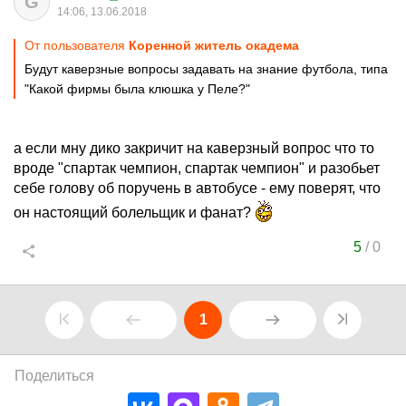
G
14:06, 13.06.2018
От пользователя
Коренной житель окадема
Будут каверзные вопросы задавать на знание футбола, типа
"Какой фирмы была клюшка у Пеле?"
а если мну дико закричит на каверзный вопрос что то
вроде "спартак чемпион, спартак чемпион" и разобьет
себе голову об поручень в автобусе - ему поверят, что
он настоящий болельщик и фанат?
5
/
0
1
Поделиться