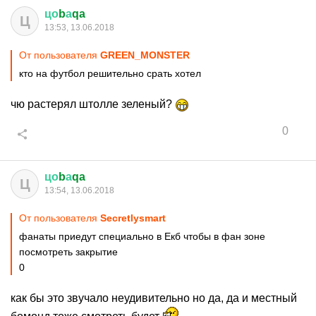
цо
b
а
qa
Ц
13:53, 13.06.2018
От пользователя
GREEN_MONSTER
кто на футбол решительно срать хотел
чю растерял штолле зеленый?
0
цо
b
а
qa
Ц
13:54, 13.06.2018
От пользователя
Secretlysmart
фанаты приедут специально в Екб чтобы в фан зоне
посмотреть закрытие
0
как бы это звучало неудивительно но да, да и местный