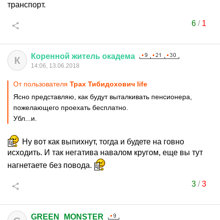
транспорт.
6
/
1
Коренной
житель
окадема
К
14:06, 13.06.2018
От пользователя
Трах Тибидохович life
Ясно представляю, как будут выталкивать пенсионера,
пожелающего проехать бесплатно.
Убл...и.
Ну вот как выпихнут, тогда и будете на говно
исходить. И так негатива навалом кругом, еще вы тут
нагнетаете без повода.
3
/
3
GREEN_MONSTER