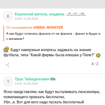
Коренной
житель
окадема
К
14:03, 13.06.2018
От пользователя
GREEN_MONSTER
А как будут отличать фаната от не фаната - фанат в буцах и
с мячиком?
Будут каверзные вопросы задавать на знание
футбола, типа "Какой фирмы была клюшка у Пеле?"
4
/
2
Трах
Тибидохович
life
Т
14:05, 13.06.2018
Ясно представляю, как будут выталкивать пенсионера,
пожелающего проехать бесплатно.
Убл...и. Вот для кого надо пускать бесплатный