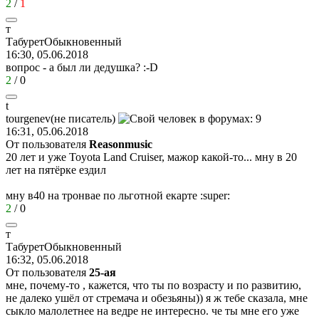
2
/
1
т
ТабуретОбыкновенный
16:30, 05.06.2018
вопрос - а был ли дедушка?
:-D
2
/
0
t
tourgenev(
не
писатель
)
16:31, 05.06.2018
От пользователя
Reasonmusic
20 лет и уже Toyota Land Cruiser, мажор какой-то... мну в 20
лет на пятёрке ездил
мну в40 на тронвае по льготной екарте
:super:
2
/
0
т
ТабуретОбыкновенный
16:32, 05.06.2018
От пользователя
25-aя
мне, почему-то , кажется, что ты по возрасту и по развитию,
не далеко ушёл от стремача и обезьяны)) я ж тебе сказала, мне
сыкло малолетнее на ведре не интересно. че ты мне его уже