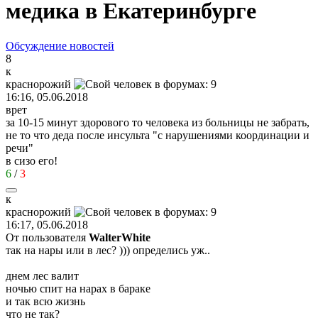
медика в Екатеринбурге
Обсуждение новостей
8
к
краснорожий
16:16, 05.06.2018
врет
за 10-15 минут здорового то человека из больницы не забрать,
не то что деда после инсульта "с нарушениями координации и
речи"
в сизо его!
6
/
3
к
краснорожий
16:17, 05.06.2018
От пользователя
WalterWhite
так на нары или в лес? ))) определись уж..
днем лес валит
ночью спит на нарах в бараке
и так всю жизнь
что не так?