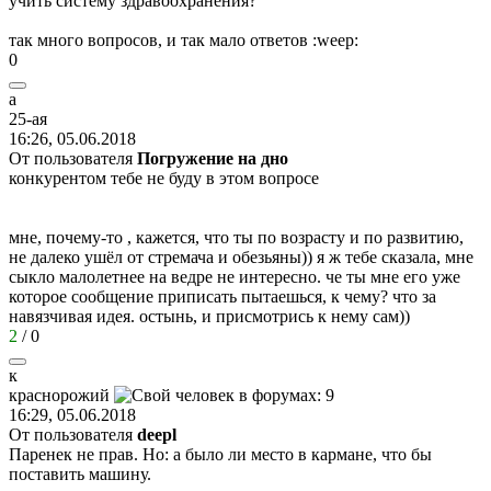
учить систему здравоохранения?
так много вопросов, и так мало ответов
:weep:
0
a
25-a
я
16:26, 05.06.2018
От пользователя
Погружение на дно
конкурентом тебе не буду в этом вопросе
мне, почему-то , кажется, что ты по возрасту и по развитию,
не далеко ушёл от стремача и обезьяны)) я ж тебе сказала, мне
сыкло малолетнее на ведре не интересно. че ты мне его уже
которое сообщение приписать пытаешься, к чему? что за
навязчивая идея. остынь, и присмотрись к нему сам))
2
/
0
к
краснорожий
16:29, 05.06.2018
От пользователя
deepl
Паренек не прав. Но: а было ли место в кармане, что бы
поставить машину.