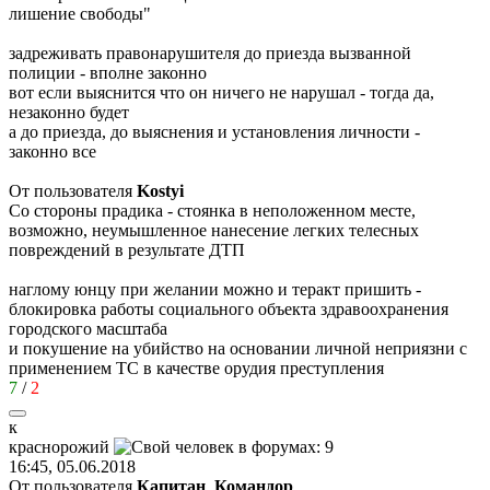
лишение свободы"
задреживать правонарушителя до приезда вызванной
полиции - вполне законно
вот если выяснится что он ничего не нарушал - тогда да,
незаконно будет
а до приезда, до выяснения и установления личности -
законно все
От пользователя
Kostyi
Со стороны прадика - стоянка в неположенном месте,
возможно, неумышленное нанесение легких телесных
повреждений в результате ДТП
наглому юнцу при желании можно и теракт пришить -
блокировка работы социального объекта здравоохранения
городского масштаба
и покушение на убийство на основании личной неприязни с
применением ТС в качестве орудия преступления
7
/
2
к
краснорожий
16:45, 05.06.2018
От пользователя
Капитан_Командор