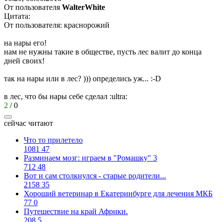
От пользователя
WalterWhite
Цитата:
От пользователя: краснорожий
на нары его!
нам не нужны такие в обществе, пусть лес валит до конца
дней своих!
так на нары или в лес? ))) определись уж...
:-D
в лес, что бы нары себе сделал
:ultra:
2
/
0
сейчас читают
Что то прилетело
1081
47
Разминаем мозг: играем в "Ромашку" 3
712
48
Вот и сам столкнулся - старые родители...
2158
35
Хороший ветеринар в Екатеринбурге для лечения МКБ
77
0
Путешествие на край Африки.
208
5