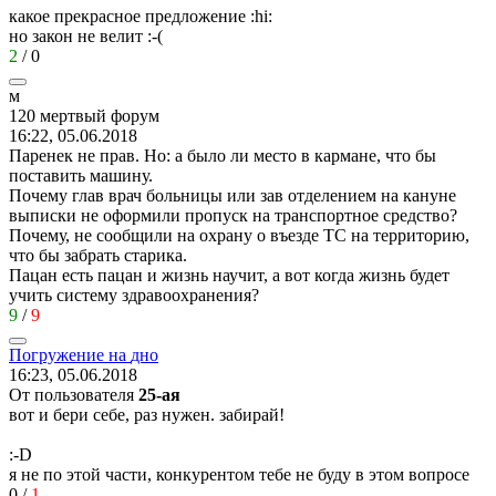
какое прекрасное предложение
:hi:
но закон не велит
:-(
2
/
0
м
120
мертвый
форум
16:22, 05.06.2018
Паренек не прав. Но: а было ли место в кармане, что бы
поставить машину.
Почему глав врач больницы или зав отделением на кануне
выписки не оформили пропуск на транспортное средство?
Почему, не сообщили на охрану о въезде ТС на территорию,
что бы забрать старика.
Пацан есть пацан и жизнь научит, а вот когда жизнь будет
учить систему здравоохранения?
9
/
9
Погружение
на
дно
16:23, 05.06.2018
От пользователя
25-aя
вот и бери себе, раз нужен. забирай!
:-D
я не по этой части, конкурентом тебе не буду в этом вопросе
0
/
1