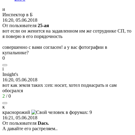
и
Инспектор
в
Б
16:20, 05.06.2018
От пользователя
25-aя
вот если он женится на задавленном им же сотруднике СП, то
я поверю в его порядочность
совершенно с вами согласен! а у вас фотографии в
купальнике?
0
i
Insight's
16:20, 05.06.2018
вот как земля таких
:cen:
носит, хотел поднасрать и сам
обосрался
2
/
0
к
краснорожий
16:21, 05.06.2018
От пользователя
Dасs.
А давайте его растреляем..