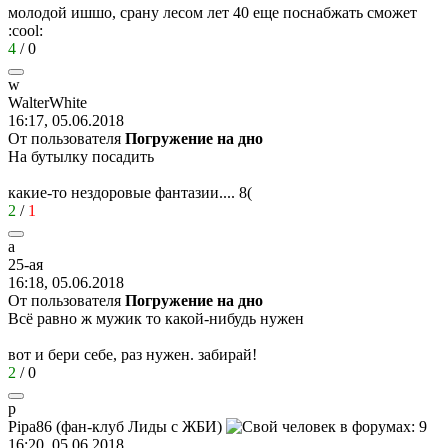
молодой ишшо, срану лесом лет 40 еще поснабжать сможет
:cool:
4
/
0
w
WalterWhite
16:17, 05.06.2018
От пользователя
Погружение на дно
На бутылку посадить
какие-то нездоровые фантазии....
8(
2
/
1
a
25-a
я
16:18, 05.06.2018
От пользователя
Погружение на дно
Всё равно ж мужик то какой-нибудь нужен
вот и бери себе, раз нужен. забирай!
2
/
0
p
Pipa86 (
фан
-
клуб
Лиды
с
ЖБИ
)
16:20, 05.06.2018