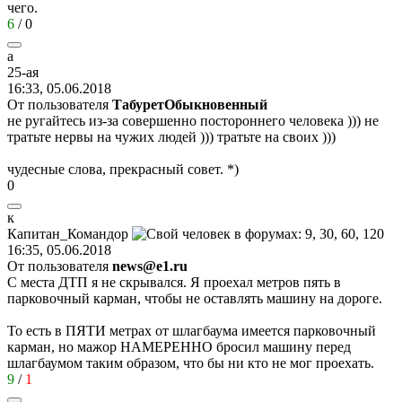
чего.
6
/
0
a
25-a
я
16:33, 05.06.2018
От пользователя
ТабуретОбыкновенный
не ругайтесь из-за совершенно постороннего человека ))) не
тратьте нервы на чужих людей ))) тратьте на своих )))
чудесные слова, прекрасный совет. *)
0
к
Капитан
_
Командор
16:35, 05.06.2018
От пользователя
news@e1.ru
С места ДТП я не скрывался. Я проехал метров пять в
парковочный карман, чтобы не оставлять машину на дороге.
То есть в ПЯТИ метрах от шлагбаума имеется парковочный
карман, но мажор НАМЕРЕННО бросил машину перед
шлагбаумом таким образом, что бы ни кто не мог проехать.
9
/
1