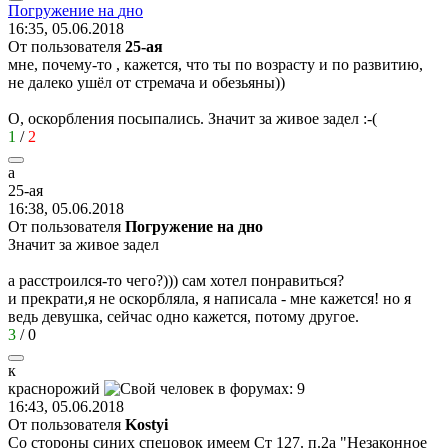
Погружение
на
дно
16:35, 05.06.2018
От пользователя
25-aя
мне, почему-то , кажется, что ты по возрасту и по развитию,
не далеко ушёл от стремача и обезьяны))
О, оскорбления посыпались. Значит за живое задел
:-(
1
/
2
a
25-a
я
16:38, 05.06.2018
От пользователя
Погружение на дно
Значит за живое задел
а расстроился-то чего?))) сам хотел понравиться?
и прекрати,я не оскорбляла, я написала - мне кажется! но я
ведь девушка, сейчас одно кажется, потому другое.
3
/
0
к
краснорожий
16:43, 05.06.2018
От пользователя
Kostyi
Со стороны синих спецовок имеем Ст 127. п.2а "Незаконное