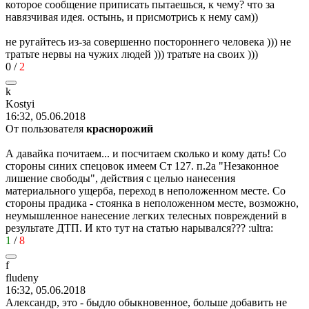
которое сообщение приписать пытаешься, к чему? что за
навязчивая идея. остынь, и присмотрись к нему сам))
не ругайтесь из-за совершенно постороннего человека ))) не
тратьте нервы на чужих людей ))) тратьте на своих )))
0
/
2
k
Kostyi
16:32, 05.06.2018
От пользователя
краснорожий
А давайка почитаем... и посчитаем сколько и кому дать! Со
стороны синих спецовок имеем Ст 127. п.2а "Незаконное
лишение свободы", действия с целью нанесения
материального ущерба, переход в неположенном месте. Со
стороны прадика - стоянка в неположенном месте, возможно,
неумышленное нанесение легких телесных повреждений в
результате ДТП. И кто тут на статью нарывался???
:ultra:
1
/
8
f
fludeny
16:32, 05.06.2018
Александр, это - быдло обыкновенное, больше добавить не