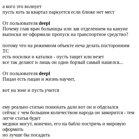
а кого это волнует
пусть хоть за квартал паркуется если ближе нет мест
От пользователя
deepl
Почему глав врач больницы или зав отделением на кануне
выписки не оформили пропуск на транспортное средство?
потому что на режимном объекте неча делать посторонним
ТС
есть носилки и каталки - пусть тащит или везет
все так делают и лишь он один борзый самый нашелся...
От пользователя
deepl
Пацан есть пацан и жизнь научит,
вот на зоне и пусть учится
ему реально статью понюхать дали вот он и обделался
сейчас с чем большим количеством народа он замирится - тем
легче статья будет
медики могут, конечно, его на бабло постричь и мировую
оформить
но лучше бы посадить