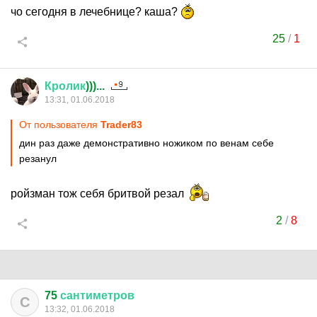
чо сегодня в лечебнице? каша?
25
/
1
Кролик
)))...
13:31, 01.06.2018
От пользователя
Trader83
дин раз даже демонстративно ножиком по венам себе
резанул
ройзман тож себя бритвой резал
2
/
8
75
сантиметров
С
13:32, 01.06.2018