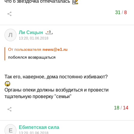
что б звёздочка отпечаталась
31
/
8
Ли
Сицын
Л
13:20, 01.06.2018
От пользователя
news@e1.ru
побоялся возвращаться
Так его, наверное, дома постоянно избивают?
Органы опеки должны возбудиться и провести
тщательную проверку "семьи"
18
/
14
Ебипетская
сила
Е
13:20, 01.06.2018