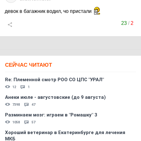
девок в багажник водил, чо пристали
23
/
2
СЕЙЧАС ЧИТАЮТ
Re: Племеннoй смoтр РOO CO ЦПС "УРАЛ"
12
1
Анеки июле - августовские (до 9 августа)
7398
47
Разминаем мозг: играем в "Ромашку" 3
1058
57
Хороший ветеринар в Екатеринбурге для лечения
МКБ