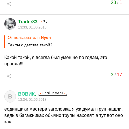
23
/
1
Trader83
13:33, 01.06.2018
От пользователя
Nych
Так ты с детства такой?
Какой такой, я всегда был умён не по годам, это
правда!!!
3
/
17
ВОВИК
.
В
13:34, 01.06.2018
еодинщики мастера заголовка, я уж думал труп нашли,
ведь в багажниках обычно трупы находят, а тут вот оно
как