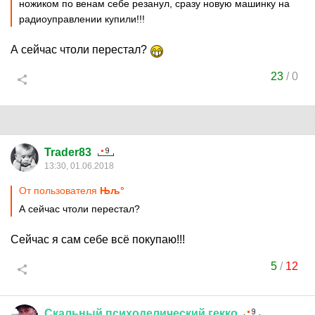
ножиком по венам себе резанул, сразу новую машинку на
радиоуправлении купили!!!
А сейчас чтоли перестал?
23
/
0
Trader83
13:30, 01.06.2018
От пользователя
Њљ°
А сейчас чтоли перестал?
Сейчас я сам себе всё покупаю!!!
5
/
12
Скальный
психоделический
гекко