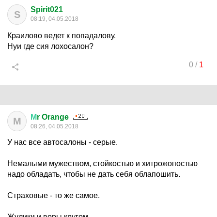
Spirit021
S
08:19, 04.05.2018
Краилово ведет к попадалову.
Нуи где сия лохосалон?
0
/
1
М
r Orange
М
08:26, 04.05.2018
У нас все автосалоны - серые.
Немалыми мужеством, стойкостью и хитрожопостью
надо обладать, чтобы не дать себя облапошить.
Cтраховые - то же самое.
Жулики и воры кругом.