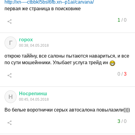
http://xn----ctbbkl5bsl6fb.xn--p1ai/carvana/
первая же страница в поисковике
1
/
0
горох
Г
00:38, 04.05.2018
открою таййну, все салоны пытаются навариться, и все
по сути мошейнники. Улыбает услуга трейд ин
0
/
3
Носрепинш
Н
00:45, 04.05.2018
Во белые воротнички серых автосалона повылазили))))
3
/
0