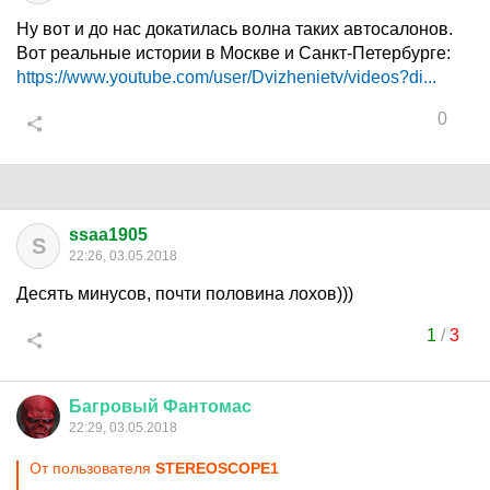
Ну вот и до нас докатилась волна таких автосалонов.
Вот реальные истории в Москве и Санкт-Петербурге:
https://www.youtube.com/user/Dvizhenietv/videos?di...
0
ssaa1905
S
22:26, 03.05.2018
Десять минусов, почти половина лохов)))
1
/
3
Багровый
Фантомас
22:29, 03.05.2018
От пользователя
STEREOSCOPE1