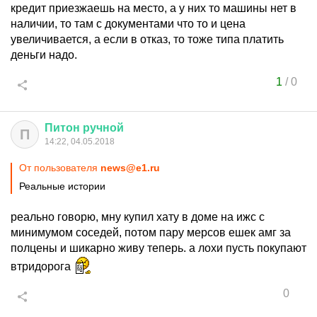
кредит приезжаешь на место, а у них то машины нет в
наличии, то там с документами что то и цена
увеличивается, а если в отказ, то тоже типа платить
деньги надо.
1
/
0
Питон
ручной
П
14:22, 04.05.2018
От пользователя
news@e1.ru
Реальные истории
реально говорю, мну купил хату в доме на ижс с
минимумом соседей, потом пару мерсов ешек амг за
полцены и шикарно живу теперь. а лохи пусть покупают
втридорога
0