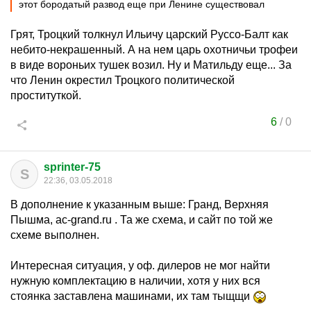
этот бородатый развод еще при Ленине существовал
Грят, Троцкий толкнул Ильичу царский Руссо-Балт как
небито-некрашенный. А на нем царь охотничьи трофеи
в виде вороньих тушек возил. Ну и Матильду еще... За
что Ленин окрестил Троцкого политической
проституткой.
6
/
0
sprinter-75
S
22:36, 03.05.2018
В дополнение к указанным выше: Гранд, Верхняя
Пышма, ac-grand.ru . Та же схема, и сайт по той же
схеме выполнен.
Интересная ситуация, у оф. дилеров не мог найти
нужную комплектацию в наличии, хотя у них вся
стоянка заставлена машинами, их там тыщщи