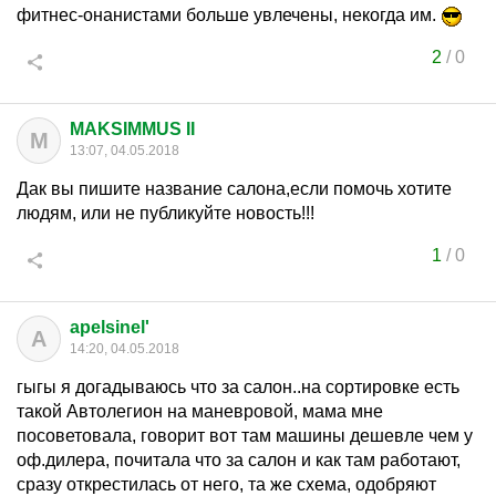
фитнес-онанистами больше увлечены, некогда им.
2
/
0
MAKSIMMUS II
M
13:07, 04.05.2018
Дак вы пишите название салона,если помочь хотите
людям, или не публикуйте новость!!!
1
/
0
apelsinel'
A
14:20, 04.05.2018
гыгы я догадываюсь что за салон..на сортировке есть
такой Автолегион на маневровой, мама мне
посоветовала, говорит вот там машины дешевле чем у
оф.дилера, почитала что за салон и как там работают,
сразу открестилась от него, та же схема, одобряют