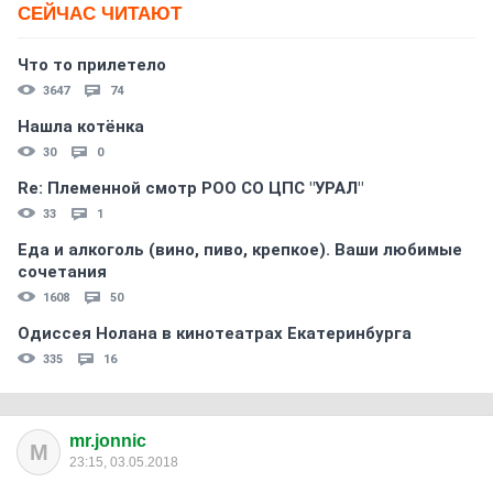
СЕЙЧАС ЧИТАЮТ
Что то прилетело
3647
74
Нашла котёнка
30
0
Re: Племеннoй смoтр РOO CO ЦПС "УРАЛ"
33
1
Еда и алкоголь (вино, пиво, крепкое). Ваши любимые
сочетания
1608
50
Одиссея Нолана в кинотеатрах Екатеринбурга
335
16
mr.jonnic
M
23:15, 03.05.2018