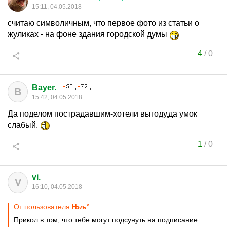
15:11, 04.05.2018
считаю символичным, что первое фото из статьи о
жуликах - на фоне здания городской думы
4
/
0
Bayer.
B
15:42, 04.05.2018
Да поделом пострадавшим-хотели выгоду,да умок
слабый.
1
/
0
vi.
V
16:10, 04.05.2018
От пользователя
Њљ°
Прикол в том, что тебе могут подсунуть на подписание