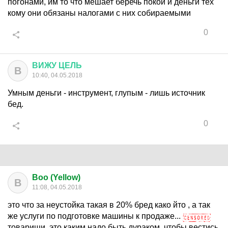
погонами, им то что мешает беречь покой и деньги тех
кому они обязаны налогами с них собираемыми
0
ВИЖУ
ЦЕЛЬ
В
10:40, 04.05.2018
Умным деньги - инструмент, глупым - лишь источник
бед.
0
Boo (Yellow)
B
11:08, 04.05.2018
это что за неустойка такая в 20% бред како йто , а так
же услуги по подготовке машины к продаже...
товарищи. это каким надо быть дураком, чтобы вестись