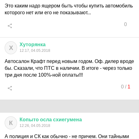
Это каким надо ящером быть чтобы купить автомобиль
которого нет или его не показывают...
0
Хуторянка
Х
12:17, 04.05.2018
Автосалон Крафт перед новым годом. Оф. дилер вроде
бы. Сказали, что ПТС в наличии. В итоге - через только
три дня после 100%-ной оплаты!!!
0
/
1
Копыто
осла
схиегумена
К
12:26, 04.05.2018
А полиция и СК как обычно - не причем. Они тайными