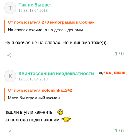
Так
не
бывает
Т
12:38, 13.04.2018
От пользователя
270 килограммов Собчак
На словах охочие, а на деле - денамы.
Ну я охочая не на словах. Но и динама тоже)))
1
/
0
Квинтэссенция
неадекватности
К
12:38, 13.04.2018
От пользователя
solominka1242
Мясо бы огромный кусман
пашли в угли как-нить
за полгода поди накопим
1
/
0