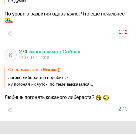
не думаю
По уровню развития однозначно. Что еще печальнее
1
/
2
270
килограммов
Собчак
К
12:38, 13.04.2018
От пользователя
Егорка()
логово либерастов недобитых
ну погонял их чуток, по теме высказался...
Любишь погонять кожаного либераста?
2
/
0