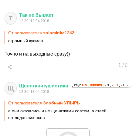
Так
не
бывает
Т
12:39, 13.04.2018
От пользователя
solominka1242
огромный кусман
Точно и на выходные сразу))
1
/
0
Щенятки
-
пушистики
.
Щ
12:39, 13.04.2018
От пользователя
Злобный УПЫРЬ
а они оказались и не щенятками совсем, а стаей
оголодавших псов