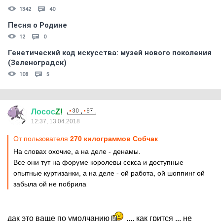
1342
40
Песня о Родине
12
0
Генетический код искусства: музей нового поколения
(Зеленоградск)
108
5
Лосос
Z!
12:37, 13.04.2018
От пользователя
270 килограммов Собчак
На словах охочие, а на деле - денамы.
Все они тут на форуме королевы секса и доступные
опытные куртизанки, а на деле - ой работа, ой шоппинг ой
забыла ой не побрила
дак это ваще по умолчанию
.... как грится ... не