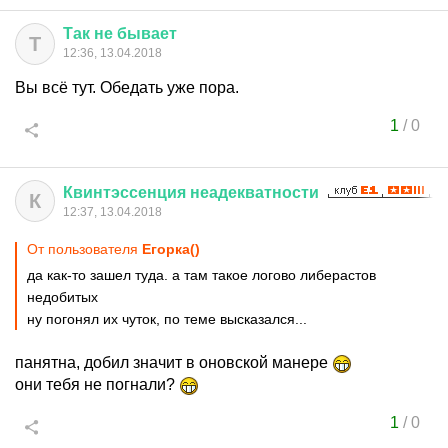
Так
не
бывает
Т
12:36, 13.04.2018
Вы всё тут. Обедать уже пора.
1
/
0
Квинтэссенция
неадекватности
К
12:37, 13.04.2018
От пользователя
Егорка()
да как-то зашел туда. а там такое логово либерастов
недобитых
ну погонял их чуток, по теме высказался...
панятна, добил значит в оновской манере
они тебя не погнали?
1
/
0