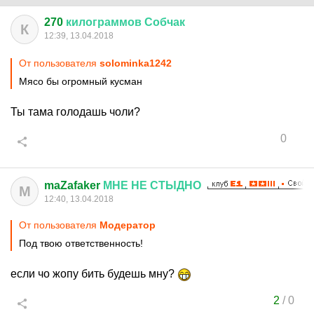
270
килограммов
Собчак
К
12:39, 13.04.2018
От пользователя
solominka1242
Мясо бы огромный кусман
Ты тама голодашь чоли?
0
maZafaker
МНЕ
НЕ
СТЫДНО
M
12:40, 13.04.2018
От пользователя
Модератор
Под твою ответственность!
если чо жопу бить будешь мну?
2
/
0