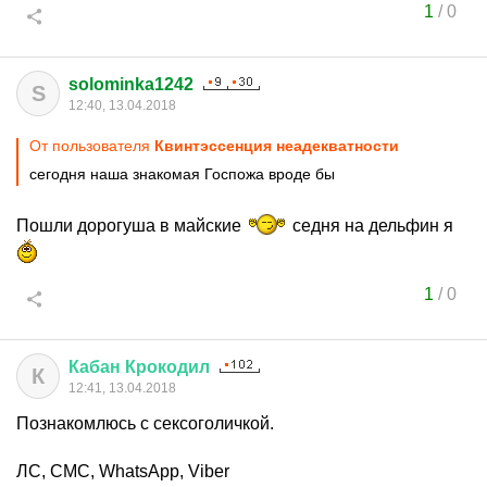
1
/
0
solominka1242
S
12:40, 13.04.2018
От пользователя
Квинтэссенция неадекватности
сегодня наша знакомая Госпожа вроде бы
Пошли дорогуша в майские
седня на дельфин я
1
/
0
Кабан
Крокодил
К
12:41, 13.04.2018
Познакомлюсь с сексоголичкой.
ЛС, СМС, WhatsApp, Viber