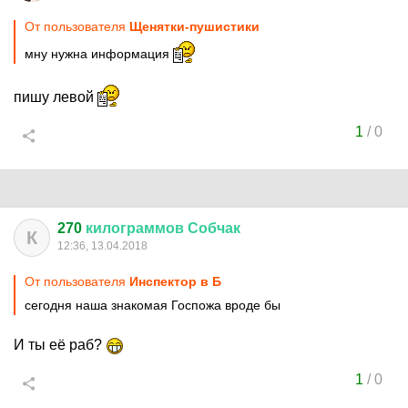
От пользователя
Щенятки-пушистики
мну нужна информация
пишу левой
1
/
0
270
килограммов
Собчак
К
12:36, 13.04.2018
От пользователя
Инспектор в Б
сегодня наша знакомая Госпожа вроде бы
И ты её раб?
1
/
0