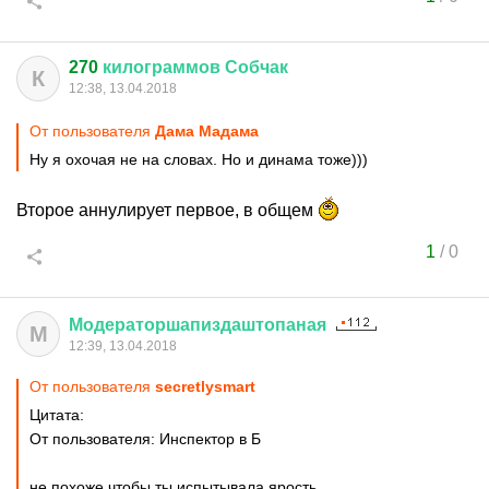
270
килограммов
Собчак
К
12:38, 13.04.2018
От пользователя
Дама Мадама
Ну я охочая не на словах. Но и динама тоже)))
Второе аннулирует первое, в общем
1
/
0
Модераторшапиздаштопаная
М
12:39, 13.04.2018
От пользователя
secretlysmart
Цитата:
От пользователя: Инспектор в Б
не похоже чтобы ты испытывала ярость