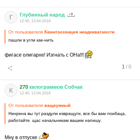
Глубинный
народ
Г
12:40, 13.04.2018
От пользователя
Квинтэссенция неадекватности
пашли в угли как-нить
фигасе олигархе! Изгнать с ОНа!!!
1
/
0
270
килограммов
Собчак
К
12:40, 13.04.2018
От пользователя
ващеумный
Нихрена вы тут раздули извращуги, все бы вам поибаца,
работайте. щас начальникам вашим напишу.
Мну в отпуске